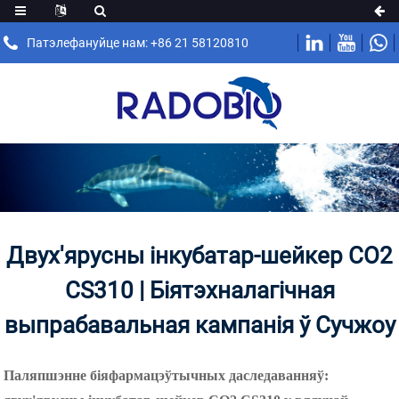
Патэлефануйце нам: +86 21 58120810
Двух'ярусны інкубатар-шейкер CO2
CS310 | Біятэхналагічная
выпрабавальная кампанія ў Сучжоу
Паляпшэнне біяфармацэўтычных даследаванняў: