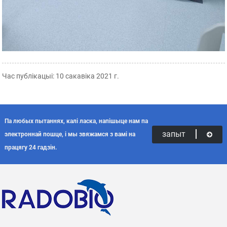
Час публікацыі: 10 сакавіка 2021 г.
Па любых пытаннях, калі ласка, напішыце нам па
запыт
электроннай пошце, і мы звяжамся з вамі на
працягу 24 гадзін.