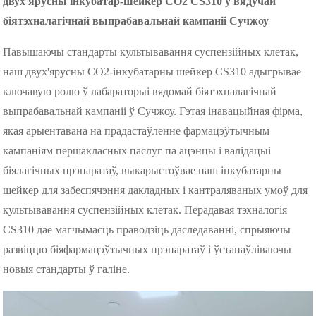
двух'ярусны інкубатар-шейкер CO2 CS310 у вядучай
біятэхналагічнай выпрабавальнай кампаніі Сучжоу
Павышаючы стандарты культывавання суспензійных клетак,
наш двух'ярусны CO2-інкубатарны шейкер CS310 адыгрывае
ключавую ролю ў лабараторыі вядомай біятэхналагічнай
выпрабавальнай кампаніі ў Сучжоу. Гэтая інавацыйная фірма,
якая арыентавана на прадастаўленне фармацэўтычным
кампаніям першакласных паслуг па ацэнцы і валідацыі
біялагічных прэпаратаў, выкарыстоўвае наш інкубатарны
шейкер для забеспячэння дакладных і кантраляваных умоў для
культывавання суспензійных клетак. Перадавая тэхналогія
CS310 дае магчымасць праводзіць даследаванні, спрыяючы
развіццю біяфармацэўтычных прэпаратаў і ўстанаўліваючы
новыя стандарты ў галіне.