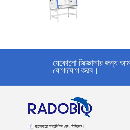
যেকোনো জিজ্ঞাসার জন্য আম
যোগাযোগ করব।
রাডোবায়ো সায়েন্টিফিক কোং, লিমিটেড।