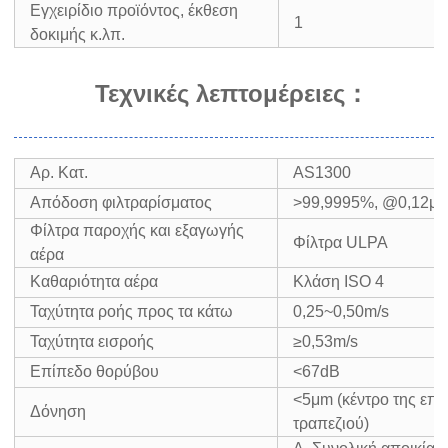
Εγχειρίδιο προϊόντος, έκθεση
1
δοκιμής κ.λπ.
Τεχνικές λεπτομέρειες
：
Αρ. Κατ.
AS1300
Απόδοση φιλτραρίσματος
>99,9995%, @0,12μ
Φίλτρα παροχής και εξαγωγής
Φίλτρα ULPA
αέρα
Καθαριότητα αέρα
Κλάση ISO 4
Ταχύτητα ροής προς τα κάτω
0,25~0,50m/s
Ταχύτητα εισροής
≥0,53m/s
Επίπεδο θορύβου
<67dB
<5μm (κέντρο της επι
Δόνηση
τραπεζιού)