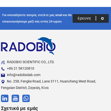
Για οποιαδήποτε απορία, στείλτε μας email και θα
έρευνα
επικοινωνήσουμε μαζί σας εντός 24 ωρών.
RADOBIO SCIENTIFIC CO., LTD.
+86 21 58120810
info@radobiolab.com
No. 258, Fengke Road, Lane 3111, Huancheng West Road,
Fengxian District, Σαγκάη, Κίνα
Σχετικά με εμάς