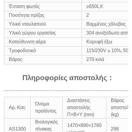
Ένταση φωτός
≥650LX
Ποσότητα πρίζας
2
Υλικό ντουλαπιού
Βαμμένος χάλυβας
Υλικό χώρου εργασίας
304 ανοξείδωτο ατσάλ
Κατεύθυνση αέρα
Κορυφή έξω
Τροφοδοτικό
115/230V ± 10%, 50/
Βάρος
270 κιλά
Πληροφορίες αποστολής
：
Διαστάσεις
Βάρος
Όνομα
Αρ. Κατ.
αποστολής
αποστολή
προϊόντος
Π×Β×Υ (mm)
(kg)
Βιολογικός
1470×890×1780
AS1300
πίνακας
298