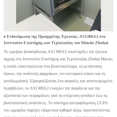
♦ Ενδυνάμωση της Προηγμένης Έρευνας: AS1300A2 στο
Ινστιτούτο Επιστήμης και Τεχνολογίας του Μακάο Zhuhai
Το ερμάριο βιοασφάλειας AS1300A2 υποστηρίζει την έρευνα
αιχμής στο Ινστιτούτο Επιστήμης και Τεχνολογίας Zhuhai Macao,
η οποία επικεντρώνεται στα βλαστοκύτταρα, τη μετάσταση
όγκων, την ανάπτυξη φαρμάκων, τον κυτταρικό κύκλο και τη
γονιδιωματική. Εξασφαλίζοντας ένα ασφαλές και αποστειρωμένο
περιβάλλον, το AS1300A2 ενισχύει την ασφάλεια και την
αξιοπιστία των πειραμάτων, από τη στόχευση γονιδίων έως τις
βιοστατιστικές αναλύσεις. Το σύστημα φιλτραρίσματος ULPA
του ερμαρίου παρέχει εξαιρετικά καθαρό αέρα, προστατεύοντας