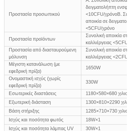
Α. Συνολική αποικία 
δειγματολήπτη ενσφ
Προστασία προσωπικού
<10CFU/χρόνο
Β. Συν
αποικία σε δειγματολ
<5CFU/χρόνο
Συνολική αποικία στο
Προστασία προϊόντων
καλλιέργειας <5CFU/
Προστασία από διασταυρούμενη
Συνολική αποικία στο
μόλυνση
καλλιέργειας <2CFU/
Μέγιστη κατανάλωση (με
1650W
εφεδρική πρίζα)
Ονομαστική ισχύς (χωρίς
330W
εφεδρική πρίζα)
Εσωτερικές διαστάσεις
1180×580×680 χιλιοσ
Εξωτερική διάσταση
1300×810×2290 χιλι
Βάση στήριξης
1285×710×730 χιλιοσ
Ισχύς και ποσότητα φωτός
18W×1
Ισχύς και ποσότητα λάμπας UV
30W×1