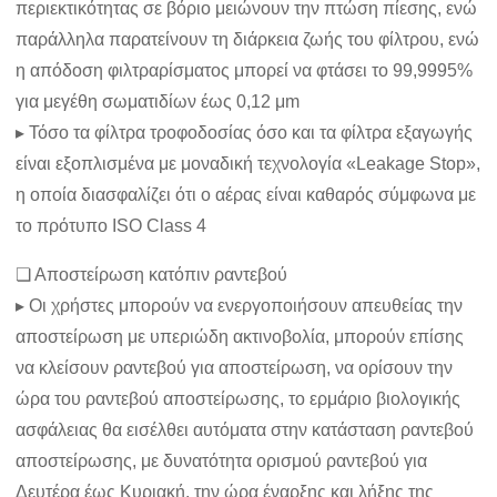
περιεκτικότητας σε βόριο μειώνουν την πτώση πίεσης, ενώ
παράλληλα παρατείνουν τη διάρκεια ζωής του φίλτρου, ενώ
η απόδοση φιλτραρίσματος μπορεί να φτάσει το 99,9995%
για μεγέθη σωματιδίων έως 0,12 μm
▸ Τόσο τα φίλτρα τροφοδοσίας όσο και τα φίλτρα εξαγωγής
είναι εξοπλισμένα με μοναδική τεχνολογία «Leakage Stop»,
η οποία διασφαλίζει ότι ο αέρας είναι καθαρός σύμφωνα με
το πρότυπο ISO Class 4
❏ Αποστείρωση κατόπιν ραντεβού
▸ Οι χρήστες μπορούν να ενεργοποιήσουν απευθείας την
αποστείρωση με υπεριώδη ακτινοβολία, μπορούν επίσης
να κλείσουν ραντεβού για αποστείρωση, να ορίσουν την
ώρα του ραντεβού αποστείρωσης, το ερμάριο βιολογικής
ασφάλειας θα εισέλθει αυτόματα στην κατάσταση ραντεβού
αποστείρωσης, με δυνατότητα ορισμού ραντεβού για
Δευτέρα έως Κυριακή, την ώρα έναρξης και λήξης της