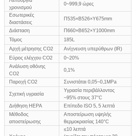
Λειτουργία
0~999,9 ώρες
χρονισμού
Εσωτερικές
Π535×Β526×Υ675mm
διαστάσεις
Διάσταση
Π660×Β652×Υ1000mm
Τόμος
185L
Αρχή μέτρησης CO2
Ανίχνευση υπερύθρων (IR)
Εύρος ελέγχου CO2
0~20%
Ανάλυση οθόνης
0,1%
CO2
Παροχή CO2
Συνιστάται 0,05~0,1MPa
Υγρασία περιβάλλοντος
Σχετική υγρασία
~95% στους 37°C
Διήθηση HEPA
Επίπεδο ISO 5, 5 λεπτά
Μέθοδος
Αποστείρωση υψηλής
αποστείρωσης
θερμοκρασίας 140°C
≤10 λεπτά