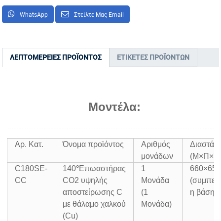
WhatsApp
Στείλτε Μας Email
ΛΕΠΤΟΜΈΡΕΙΕΣ ΠΡΟΪΌΝΤΟΣ
ΕΤΙΚΈΤΕΣ ΠΡΟΪΌΝΤΩΝ
Μοντέλα:
Αρ. Κατ.
Όνομα προϊόντος
Αριθμός
Διαστάσε
μονάδων
(Μ×Π×Υ
C180SE-
140
°
Επωαστήρας
1
660×65
CC
CO2 υψηλής
Μονάδα
(συμπερ
αποστείρωσης C
(1
η βάση)
με θάλαμο χαλκού
Μονάδα)
(Cu)