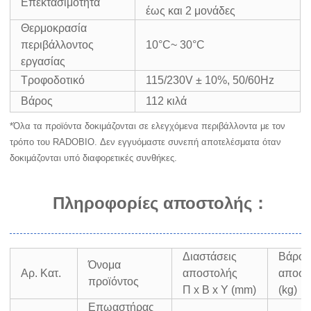
Επεκτασιμότητα
έως και 2 μονάδες
Θερμοκρασία
περιβάλλοντος
10°C~ 30°C
εργασίας
Τροφοδοτικό
115/230V ± 10%, 50/60Hz
Βάρος
112 κιλά
*Όλα τα προϊόντα δοκιμάζονται σε ελεγχόμενα περιβάλλοντα με τον
τρόπο του RADOBIO. Δεν εγγυόμαστε συνεπή αποτελέσματα όταν
δοκιμάζονται υπό διαφορετικές συνθήκες.
Πληροφορίες αποστολής
：
Διαστάσεις
Βάρος
Όνομα
Αρ. Κατ.
αποστολής
αποστ
προϊόντος
Π x Β x Υ (mm)
(kg)
Επωαστήρας