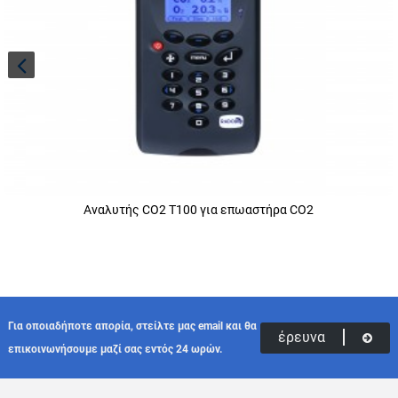
Αναλυτής CO2 T100 για επωαστήρα CO2
Για οποιαδήποτε απορία, στείλτε μας email και θα
έρευνα
επικοινωνήσουμε μαζί σας εντός 24 ωρών.