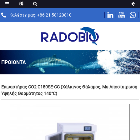
Καλέστε μας: +86 21 58120810
ΠΡΟΪΌΝΤΑ
Επωαστήρας CO2 C180SE-CC (Χάλκινος Θάλαμος, Με Αποστείρωση
Υψηλής Θερμότητας 140°C)