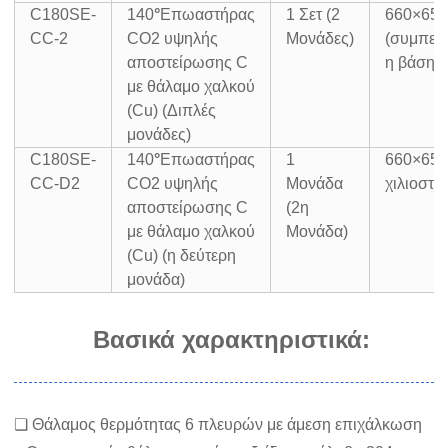
C180SE-
140
°
Επωαστήρας
1 Σετ (2
660×65
CC-2
CO2 υψηλής
Μονάδες)
(συμπερ
αποστείρωσης C
η βάση)
με θάλαμο χαλκού
(Cu) (Διπλές
μονάδες)
C180SE-
140
°
Επωαστήρας
1
660×65
CC-D2
CO2 υψηλής
Μονάδα
χιλιοστά
αποστείρωσης C
(2η
με θάλαμο χαλκού
Μονάδα)
(Cu) (η δεύτερη
μονάδα)
Βασικά χαρακτηριστικά:
❏ Θάλαμος θερμότητας 6 πλευρών με άμεση επιχάλκωση