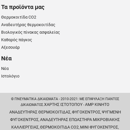
Τα προϊόντα μας
Θερμοκοιτίδα CO2
Αναδευτήρας θερμοκοιτίδας
Βιολογικός πίνακας ασφαλείας
Καθαρός πάγκος
Αξεσουάρ
Νέα
Νέα
Ιστολόγιο
© ΠΝΕΥΜΑΤΙΚΆ ΔΙΚΑΙΏΜΑΤΑ - 2010-2021: ΜΕ ΕΠΙΦΎΛΑΞΗ ΠΑΝΤΌΣ
ΧΆΡΤΗΣ ΙΣΤΌΤΟΠΟΥ
AMP ΚΙΝΗΤΌ
ΔΙΚΑΙΏΜΑΤΟΣ.
-
ΑΝΑΔΕΥΤΉΡΑΣ ΘΕΡΜΟΚΟΙΤΊΔΑΣ
ΦΥΓΌΚΕΝΤΡΟΣ
ΨΥΓΜΈΝΗ
,
,
ΦΥΓΌΚΕΝΤΡΟΣ
ΑΝΑΔΕΥΤΉΡΑΣ ΕΠΩΑΣΤΉΡΑ ΜΙΚΡΟΒΙΑΚΉΣ
,
ΚΑΛΛΙΈΡΓΕΙΑΣ
ΘΕΡΜΟΚΟΙΤΊΔΑ CO2
ΜΊΝΙ ΦΥΓΌΚΕΝΤΡΟΣ
,
,
,