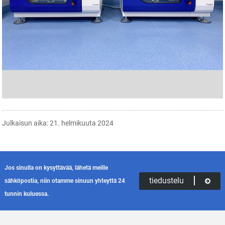
Julkaisun aika: 21. helmikuuta 2024
Jos sinulla on kysyttävää, lähetä meille
tiedustelu
sähköpostia, niin otamme sinuun yhteyttä 24
tunnin kuluessa.