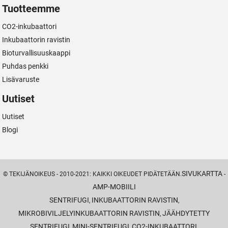
Tuotteemme
CO2-inkubaattori
Inkubaattorin ravistin
Bioturvallisuuskaappi
Puhdas penkki
Lisävaruste
Uutiset
Uutiset
Blogi
SIVUKARTTA
© TEKIJÄNOIKEUS - 2010-2021: KAIKKI OIKEUDET PIDÄTETÄÄN.
-
AMP-MOBIILI
SENTRIFUGI
INKUBAATTORIN RAVISTIN
,
,
MIKROBIVILJELYINKUBAATTORIN RAVISTIN
JÄÄHDYTETTY
,
SENTRIFUGI
MINI-SENTRIFUGI
CO2-INKUBAATTORI
,
,
,