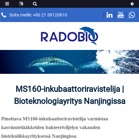
Soita meille: +86 21 58120810
MS160-inkubaattoriravistelija |
Bioteknologiayritys Nanjingissa
Pinottava MS160-inkubaattoriravistelija varmistaa
kasviuutelääkkeiden bakteeriviljelyn vakauden
biotekniikkayrityksessä Nanjingissa