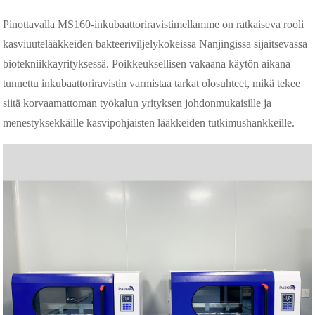
Pinottavalla MS160-inkubaattoriravistimellamme on ratkaiseva rooli
kasviuutelääkkeiden bakteeriviljelykokeissa Nanjingissa sijaitsevassa
biotekniikkayrityksessä. Poikkeuksellisen vakaana käytön aikana
tunnettu inkubaattoriravistin varmistaa tarkat olosuhteet, mikä tekee
siitä korvaamattoman työkalun yrityksen johdonmukaisille ja
menestyksekkäille kasvipohjaisten lääkkeiden tutkimushankkeille.