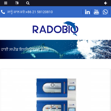
ਸਾਨੂੰ ਕਾਲ ਕਰੋ:+86 21 58120810
ਹਾਈ ਸਪੀਡ ਇਨਕਿਊਬੇਟਰ ਸ਼ੇਕਰ