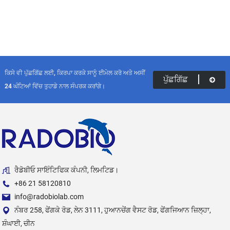
ਕਿਸੇ ਵੀ ਪੁੱਛਗਿੱਛ ਲਈ, ਕਿਰਪਾ ਕਰਕੇ ਸਾਨੂੰ ਈਮੇਲ ਕਰੋ ਅਤੇ ਅਸੀਂ
ਪੁੱਛਗਿੱਛ
24 ਘੰਟਿਆਂ ਵਿੱਚ ਤੁਹਾਡੇ ਨਾਲ ਸੰਪਰਕ ਕਰਾਂਗੇ।
ਰੈਡੋਬੀਓ ਸਾਇੰਟਿਫਿਕ ਕੰਪਨੀ, ਲਿਮਟਿਡ।
+86 21 58120810
info@radobiolab.com
ਨੰਬਰ 258, ਫੇਂਗਕੇ ਰੋਡ, ਲੇਨ 3111, ਹੁਆਨਚੇਂਗ ਵੈਸਟ ਰੋਡ, ਫੇਂਗਜਿਆਨ ਜ਼ਿਲ੍ਹਾ,
ਸ਼ੰਘਾਈ, ਚੀਨ