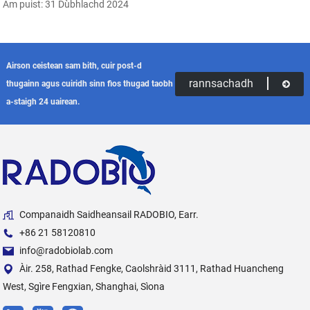
Àm puist: 31 Dùbhlachd 2024
Airson ceistean sam bith, cuir post-d
rannsachadh
thugainn agus cuiridh sinn fios thugad taobh
a-staigh 24 uairean.
Companaidh Saidheansail RADOBIO, Earr.
+86 21 58120810
info@radobiolab.com
Àir. 258, Rathad Fengke, Caolshràid 3111, Rathad Huancheng
West, Sgìre Fengxian, Shanghai, Sìona