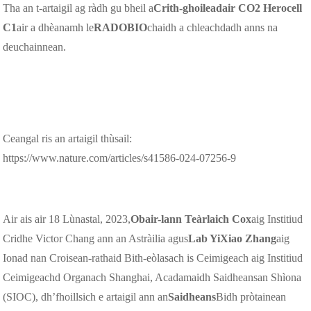
Tha an t-artaigil ag ràdh gu bheil a
Crith-ghoileadair CO2 Herocell
C1
air a dhèanamh le
RADOBIO
chaidh a chleachdadh anns na
deuchainnean.
Ceangal ris an artaigil thùsail:
https://www.nature.com/articles/s41586-024-07256-9
Air ais air 18 Lùnastal, 2023,
Obair-lann Teàrlaich Cox
aig Institiud
Cridhe Victor Chang ann an Astràilia agus
Lab YiXiao Zhang
aig
Ionad nan Croisean-rathaid Bith-eòlasach is Ceimigeach aig Institiud
Ceimigeachd Organach Shanghai, Acadamaidh Saidheansan Shìona
(SIOC), dh’fhoillsich e artaigil ann an
Saidheans
Bidh pròtainean