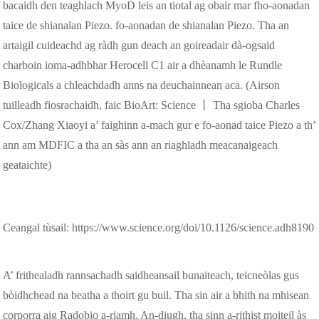
bacaidh den teaghlach MyoD leis an tiotal ag obair mar fho-aonadan
taice de shianalan Piezo. fo-aonadan de shianalan Piezo. Tha an
artaigil cuideachd ag ràdh gun deach an goireadair dà-ogsaid
charboin ioma-adhbhar Herocell C1 air a dhèanamh le Rundle
Biologicals a chleachdadh anns na deuchainnean aca. (Airson
tuilleadh fiosrachaidh, faic BioArt: Science 丨 Tha sgioba Charles
Cox/Zhang Xiaoyi a’ faighinn a-mach gur e fo-aonad taice Piezo a th’
ann am MDFIC a tha an sàs ann an riaghladh meacanaigeach
geataichte)
Ceangal tùsail: https://www.science.org/doi/10.1126/science.adh8190
A’ frithealadh rannsachadh saidheansail bunaiteach, teicneòlas gus
bòidhchead na beatha a thoirt gu buil. Tha sin air a bhith na mhisean
corporra aig Radobio a-riamh. An-diugh, tha sinn a-rithist moiteil às