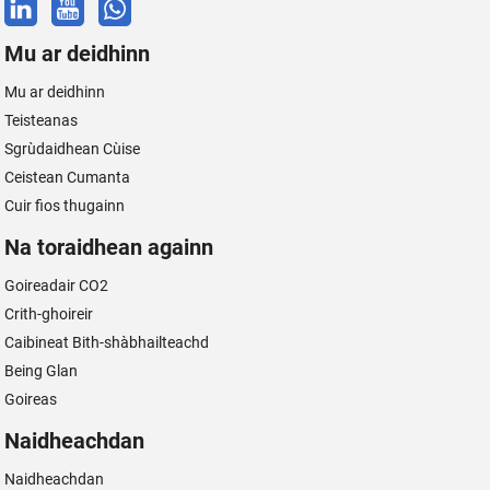
Mu ar deidhinn
Mu ar deidhinn
Teisteanas
Sgrùdaidhean Cùise
Ceistean Cumanta
Cuir fios thugainn
Na toraidhean againn
Goireadair CO2
Crith-ghoireir
Caibineat Bith-shàbhailteachd
Being Glan
Goireas
Naidheachdan
Naidheachdan