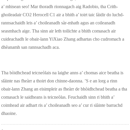
a’ mhisean seo! Mar thoradh rionnagach aig Radobio, tha Crith-
ghoileadair CO2 Herocell C1 air a bhith a’ toirt taic làidir do luchd-
rannsachaidh leis a’ choileanadh sàr-mhath agus an coileanadh
seasmhach aige. Tha sinn air leth toilichte a bhith comasach air
cuideachadh le obair-lann YiXiao Zhang adhartas cho cudromach a
dhèanamh san rannsachadh aca.
Tha bòidhchead teicneòlais na laighe anns a’ chomas aice beatha is
slàinte nas fheàrr a thoirt don chinne-daonna. ’S e an lorg a rinn
obair-lann Zhang an eisimpleir as fheàrr de bhòidhchead beatha a tha
comasach le saidheans is teicneòlas. Feuchaidh sinn ri bhith a’
coimhead air adhart ris a’ choileanadh seo a’ cur ri slàinte barrachd
dhaoine.