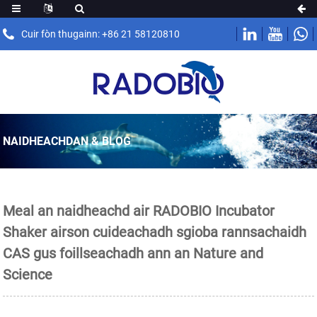
Cuir fòn thugainn: +86 21 58120810
NAIDHEACHDAN & BLOG
Meal an naidheachd air RADOBIO Incubator
Shaker airson cuideachadh sgioba rannsachaidh
CAS gus foillseachadh ann an Nature and
Science