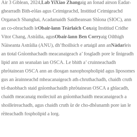
Air 3 Giblean, 2024,
Lab YiXiao Zhang
aig an Ionad airson Eadar-
ghearradh Bith-eòlas agus Ceimigeachd, Institiud Ceimigeachd
Organach Shanghai, Acadamaidh Saidheansan Shìona (SIOC), ann
an co-obrachadh le
Obair-lann Teàrlaich Cox
aig Institiud Cridhe
Vitor Chang, Astràilia, agus
Obair-lann Ben Corry
aig Oilthigh
Nàiseanta Astràilia (ANU), dh’fhoillsich e artaigil ann an
Nàdar
leis
an tiotal Gnìomhachadh meacanaigeach a’ fosgladh pore le lìnigeadh
lipid ann an seanalan ian OSCA. Le bhith a’ cruinneachadh
phròtainean OSCA ann an diosgan nanophospholipid agus liposomes
gus an àrainneachd mheacanaigeach ath-chruthachadh, chaidh cruth
trì-thaobhach staid gnìomhachaidh phròtainean OSCA a ghlacadh,
chaidh meacanaig moileciuil an gnìomhachaidh meacanaigeach a
shoilleireachadh, agus chaidh cruth ùr de cho-dhèanamh pore ian le
rèiteachadh fospholipid a lorg.