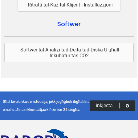
Ritratti tal-Każ tal-Klijent - Installazzjoni
Softwer
Softwer tal-Analiżi tad-Dejta tad-Diska U għall-
Inkubatur tas-CO2
Għal kwalunkwe mistoqsija, jekk jogħġbok ibgħatilna
inkjesta
email u aħna nikkuntattjawk fi żmien 24 siegħa.