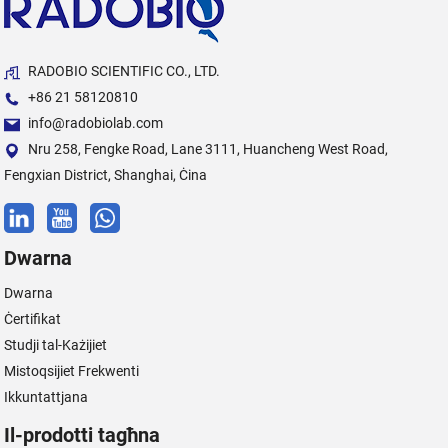
RADOBIO SCIENTIFIC CO., LTD.
+86 21 58120810
info@radobiolab.com
Nru 258, Fengke Road, Lane 3111, Huancheng West Road,
Fengxian District, Shanghai, Ċina
Dwarna
Dwarna
Ċertifikat
Studji tal-Każijiet
Mistoqsijiet Frekwenti
Ikkuntattjana
Il-prodotti tagħna