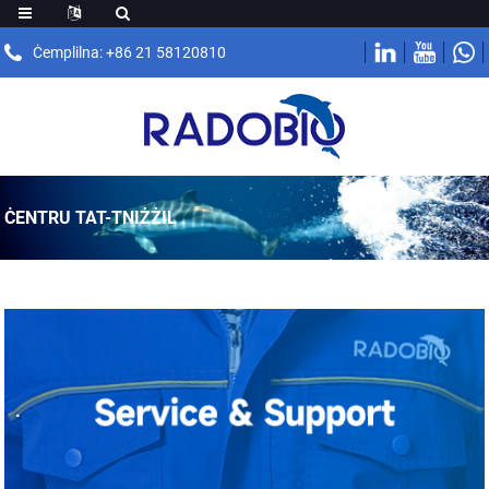
Ċemplilna: +86 21 58120810
ĊENTRU TAT-TNIŻŻIL
.