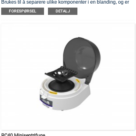
Brukes til å separere ulike komponenter i en blanding, og er
egnet for mikrorør og PCR-rør.
FORESPØRSEL
DETALJ
RC40 Minisentrifuge