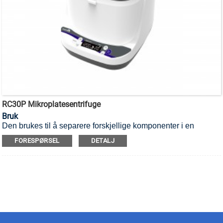
RC30P Mikroplatesentrifuge
Bruk
Den brukes til å separere forskjellige komponenter i en
blanding, og er egnet for 96-brønns eller 384-brønns plater og
FORESPØRSEL
DETALJ
mikroplater med liten kapasitet, inkludert med skjørt, uten
skjørt og standard PCR-plater.