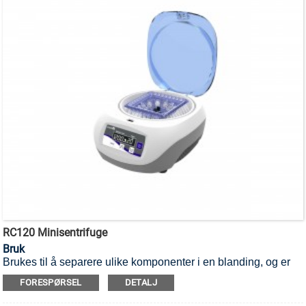
RC120 Minisentrifuge
Bruk
Brukes til å separere ulike komponenter i en blanding, og er
egnet for mikrorør og PCR-rør.
FORESPØRSEL
DETALJ