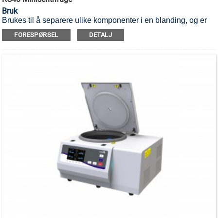
Bruk
Brukes til å separere ulike komponenter i en blanding, og er
egnet for mikrorør og PCR-rør.
FORESPØRSEL
DETALJ