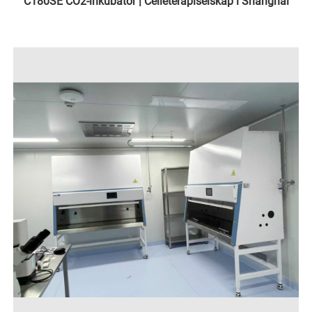
C180SE CO2-inkubator | Celleterapiselskap i Shanghai