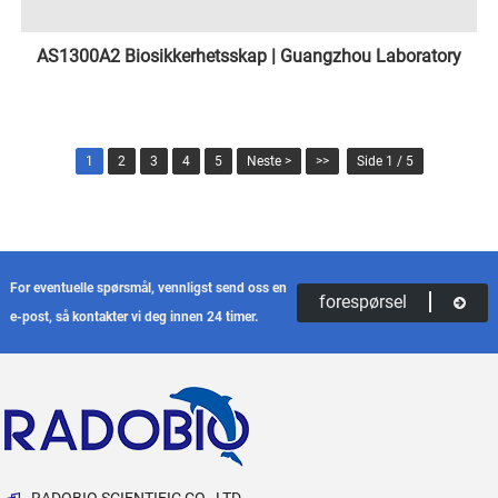
AS1300A2 Biosikkerhetsskap | Guangzhou Laboratory
1
2
3
4
5
Neste >
>>
Side 1 / 5
For eventuelle spørsmål, vennligst send oss ​​en
forespørsel
e-post, så kontakter vi deg innen 24 timer.