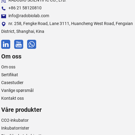
RADOBIO SCIENTIFIC CO., LTD.
+86 21 58120810
info@radobiolab.com
nr. 258, Fengke Road, Lane 3111, Huancheng West Road, Fengxian
District, Shanghai, Kina
Om oss
Om oss
Sertifikat
Casestudier
Vanlige spørsmål
Kontakt oss
Våre produkter
CO2-inkubator
Inkubatorrister