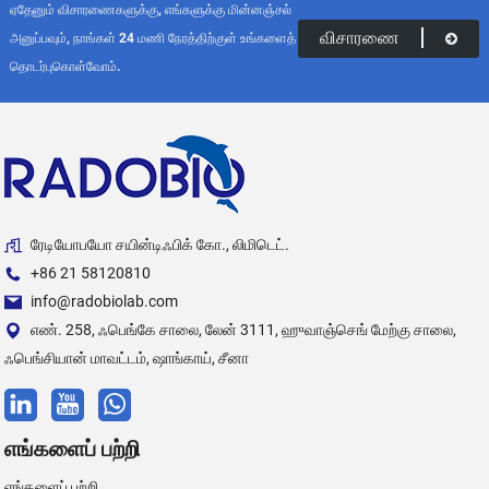
ஏதேனும் விசாரணைகளுக்கு, எங்களுக்கு மின்னஞ்சல்
விசாரணை
அனுப்பவும், நாங்கள் 24 மணி நேரத்திற்குள் உங்களைத்
தொடர்புகொள்வோம்.
ரேடியோபயோ சயின்டிஃபிக் கோ., லிமிடெட்.
+86 21 58120810
info@radobiolab.com
எண். 258, ஃபெங்கே சாலை, லேன் 3111, ஹுவாஞ்செங் மேற்கு சாலை,
ஃபெங்சியான் மாவட்டம், ஷாங்காய், சீனா
எங்களைப் பற்றி
எங்களைப் பற்றி