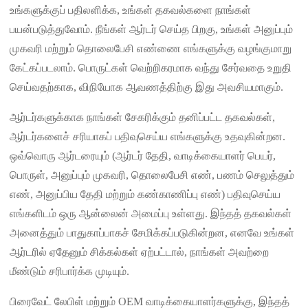
உங்களுக்குப் பதிலளிக்க, உங்கள் தகவல்களை நாங்கள்
பயன்படுத்துவோம். நீங்கள் ஆர்டர் செய்த பிறகு, உங்கள் அனுப்பும்
முகவரி மற்றும் தொலைபேசி எண்ணை எங்களுக்கு வழங்குமாறு
கேட்கப்படலாம். பொருட்கள் வெற்றிகரமாக வந்து சேர்வதை உறுதி
செய்வதற்காக, விநியோக ஆவணத்திற்கு இது அவசியமாகும்.
ஆர்டர்களுக்காக நாங்கள் சேகரிக்கும் தனிப்பட்ட தகவல்கள்,
ஆர்டர்களைச் சரியாகப் பதிவுசெய்ய எங்களுக்கு உதவுகின்றன.
ஒவ்வொரு ஆர்டரையும் (ஆர்டர் தேதி, வாடிக்கையாளர் பெயர்,
பொருள், அனுப்பும் முகவரி, தொலைபேசி எண், பணம் செலுத்தும்
எண், அனுப்பிய தேதி மற்றும் கண்காணிப்பு எண்) பதிவுசெய்ய
எங்களிடம் ஒரு ஆன்லைன் அமைப்பு உள்ளது. இந்தத் தகவல்கள்
அனைத்தும் பாதுகாப்பாகச் சேமிக்கப்படுகின்றன, எனவே உங்கள்
ஆர்டரில் ஏதேனும் சிக்கல்கள் ஏற்பட்டால், நாங்கள் அவற்றை
மீண்டும் சரிபார்க்க முடியும்.
பிரைவேட் லேபிள் மற்றும் OEM வாடிக்கையாளர்களுக்கு, இந்தத்