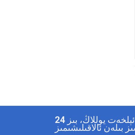
ھەر قانداق سوئالىڭىز بولسا، بىزگە ئېلخەت يوللاڭ، بىز 24