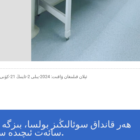
ئېلان قىلىنغان ۋاقىت: 2024-يىلى 2-ئاينىڭ 21-كۈنى
سائەت ئىچىدە سىز بىلەن ئالاقىلىشىمىز.