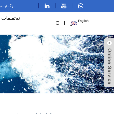
بىزگە تېلېفون قىلى
تەتقىقات 
English