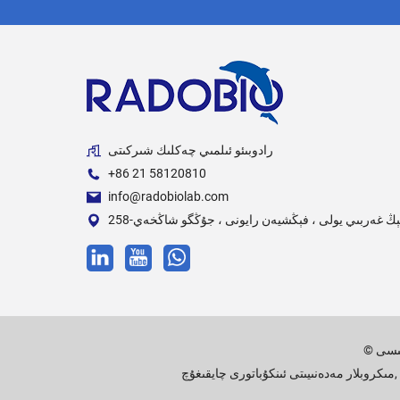
رادوبىئو ئىلمىي چەكلىك شىركىتى
+86 21 58120810
info@radobiolab.com
تىسى
,
مىكروبلار مەدەنىيىتى ئىنكۇباتورى چايقىغۇچ