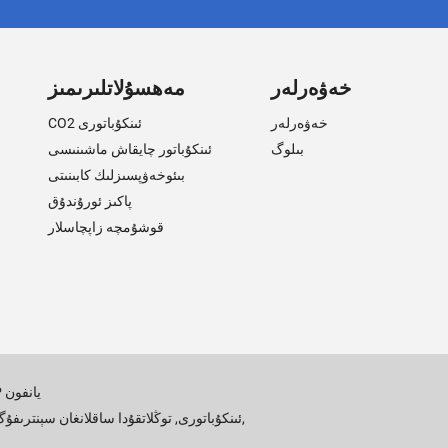
خەۋەرلەر
مەھسۇلاتلىرىمىز
خەۋەرلەر
CO2 ئىنكۇباتورى
بىلوگ
ئىنكۇباتور چايقاش ماشىنىسى
بىئوخەۋپسىزلىك كابىنىتى
پاكىز ئورۇندۇق
قوشۇمچە زاپچاسلار
AMP يانفون
,
CO2 ئىنكۇباتورى
,
توڭلاتقۇدا ساقلانغان سېنترىفۇ