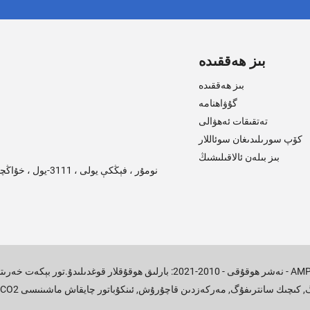
بىز ھەققىدە
بىز ھەققىدە
گۇۋاھنامە
تەتقىقات ئەھۋالى
كۆپ سورىلىدىغان سوئاللار
بىز بىلەن ئالاقىلىشىڭ
258-نومۇر ، فېڭكې يولى ، 3111-يول ، خۇاڭچېڭ غەربىي يولى ، فېڭشيەن رايونى ، جۇڭگو شاڭخەي
-
© نەشر ھوقۇقى - 2010-2021: بارلىق ھوقۇقلار قوغدىلىدۇ.
تور بېكەت خەرى
گ
,
كىچىك سانترىفۇگ
,
مەركەزدىن قاچۇرۇش
,
ئىنكۇباتور چايقاش ماشىنىسى