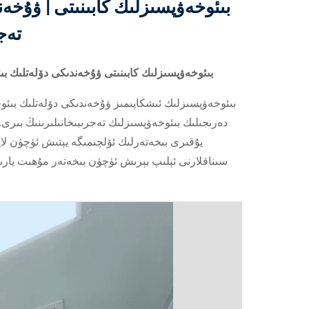
تەج
AS1500 بىئوخەۋپسىزلىك كابىنىتى ۋۇخەندىكى دۆلەتلى
يۇقىرى بىخەتەرلىك ئۆلچىمىگە يېتىش ئۈچۈن لا
سىناقلارنى ئېلىپ بېرىش ئۈچۈن بىخەتەر مۇھىت يارىت