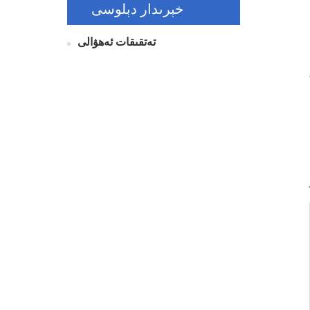
خېرىدار دېلوسى
تەتقىقات ئەھۋالى
ۈن