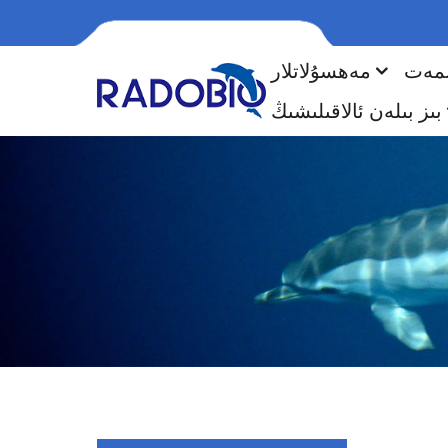
ىمەت
مەھسۇلاتلار
بىز بىلەن ئالاقىلىشىڭ