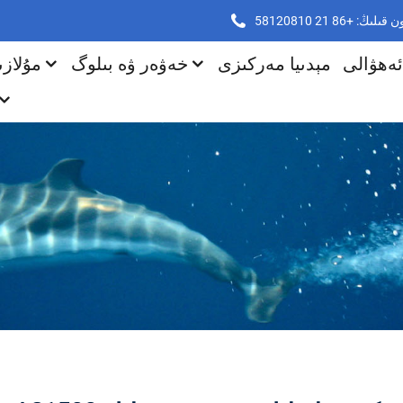
ڭ: +86 21 58120810
ئەھۋالى
مېدىيا مەركىزى
خەۋەر ۋە بىلوگ
مۇلاز