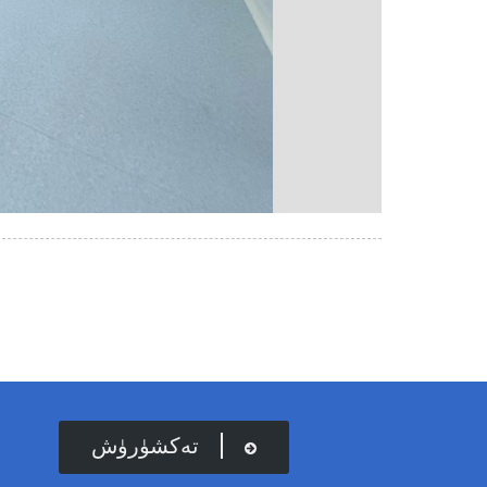
تەكشۈرۈش