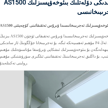
AS1500 بىئوخەۋپسىزلىك كابىنىتى | ۋۇخەندىكى دۆلەتلىك بىئوخەۋپسىزلىك
رىبىخانىسى
ك بىئوخەۋپسىزلىك تەجرىبىخانىسىدا ۋىرۇس تەتقىقاتىنى كۈچەيتتى
بىزنىڭ AS1500 بىئوخەۋپسىزلىك ئىشكاپىمىز ۋۇخەندىكى دۆلەتلىك بىئوخەۋپسىزلىك تەجرىبىخانىسىدا ۋىرۇس تەتقىقاتى ئۈچ
مۇھىم ئەھمىيەتكە ئىگە، بۇ تەجرىبىخانا جۇڭگونىڭ ئاز ساندىكى P4 دەرىجىلىك بىئوخەۋپسىزلىك تەجرىبىخانىلىرىنىڭ بىرى. ئەڭ
يىھەلەنگەن بۇ بىئوخەۋپسىزلىك ئىشكاپى ۋىرۇسقا مۇناسىۋەتلىك مۇھىم
ىپ، بۇ داڭلىق تەجرىبىخانىنىڭ تەتقىقاتىنى ئىلگىرى سۈرۈشتىكى مۇھىم
رولىنى تەكىتلەيدۇ.