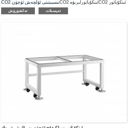
CO2 ئىنكۇباتور
CO2 ئىنكۇباتورلىرى
ۋە
CO2 نىسبىتىنى ئۆلچەش ئۈچۈن
.
سىلكىغۇچلىرى
تەپسىلات
تەكشۈرۈش
ئىنكۇباتور سىلكىغۇچ ئۈچۈن يەر ئاستى تىرەك