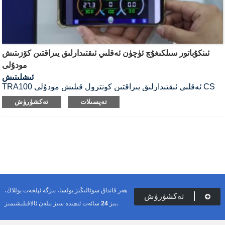
ئىنكۇباتور سىلكىغۇچ ئۈچۈن ئەقلىي ئىقتىدارلىق يىراقتىن كۆزىتىش
مودۇلى
ئىشلىتىش
RA100 ئەقلىي ئىقتىدارلىق يىراقتىن كونترول قىلىش مودۇلى CS
T
يۈرۈشلۈك CO2 ئىنكۇباتور سىلكىغۇچلىرى ئۈچۈن مەخسۇس
تەپسىلات
تەكشۈرۈش
لايىھەلەنگەن قوشۇمچە زاپچاس. سىلكىغۇچنى تورغا ئۇلىغاندىن
كېيىن، تەجرىبىخانىدا بولمىغان ۋاقىتتىمۇ كومپيۇتېر ياكى يانفون
ئارقىلىق ئۇنى ھەقىقىي ۋاقىتتا كۆزىتىپ كونترول قىلالايسىز.
ھەر قانداق سوئالىڭىز بولسا، بىزگە ئېلخەت يوللاڭ،
تەكشۈرۈش
بىز 24 سائەت ئىچىدە سىز بىلەن ئالاقىلىشىمىز.