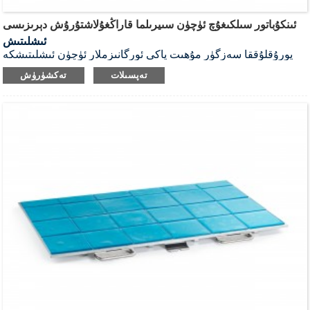
ئىنكۇباتور سىلكىغۇچ ئۈچۈن سىيرىلما قاراڭغۇلاشتۇرۇش دېرىزىسى
ئىشلىتىش
يورۇقلۇققا سەزگۈر مۇھىت ياكى ئورگانىزملار ئۈچۈن ئىشلىتىشكە
بولىدۇ. ھەر قانداق رادوبىئو ئىنكۇباتور سىلكىغۇچنى قاراڭغۇ دېرىزىلەر
تەپسىلات
تەكشۈرۈش
بىلەن تەمىنلىگىلى بولىدۇ، بۇ ئارقىلىق كۈندۈزنىڭ نۇرىنىڭ ئالدىنى
ئالغىلى بولىدۇ. بىز يەنە باشقا ماركىلىق ئىنكۇباتورلار ئۈچۈن
خاسلاشتۇرۇلغان سىيرىلما قاراڭغۇ دېرىزىلەر بىلەن تەمىنلىيەلەيمىز.