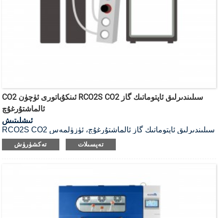
CO2 ئىنكۇباتورى ئۈچۈن RCO2S CO2 سىلىندىرلىق ئاپتوماتىك گاز
ئالماشتۇرغۇچ
ئىشلىتىش
RCO2S CO2 سىلىندىرلىق ئاپتوماتىك گاز ئالماشتۇرغۇچ، ئۈزۈلمەس
گاز تەمىناتىنى تەمىنلەش تەلىپى ئۈچۈن لايىھەلەنگەن.
تەپسىلات
تەكشۈرۈش