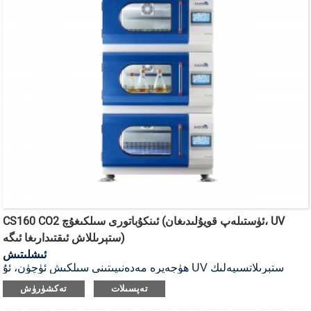
CS160 CO2 ئىنكۇباتورى سىلكىغۇچ (ئۈستىلەپ قويۇلىدىغان، UV
ستېرىللاش ئىقتىدارىغا ئىگە)
ئىشلىتىش
ھۈجەيرە مەدەنىيىتىنى سىلكىش ئۈچۈن، ئۇ UV ستېرىلاتسىيەلىك
CO2 ئىنكۇباتور سىلكىغۇچ.
تەپسىلات
تەكشۈرۈش