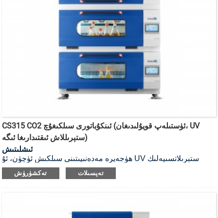
CS315 CO2 ئىنكۇباتورى سىلكىغۇچ (ئۈستىلەپ قويۇلىدىغان، UV
ستېرىللاش ئىقتىدارىغا ئىگە)
ئىشلىتىش
ھۈجەيرە مەدەنىيىتىنى سىلكىش ئۈچۈن، ئۇ UV ستېرىلاتسىيەلىك
CO2 ئىنكۇباتور سىلكىغۇچ.
تەپسىلات
تەكشۈرۈش