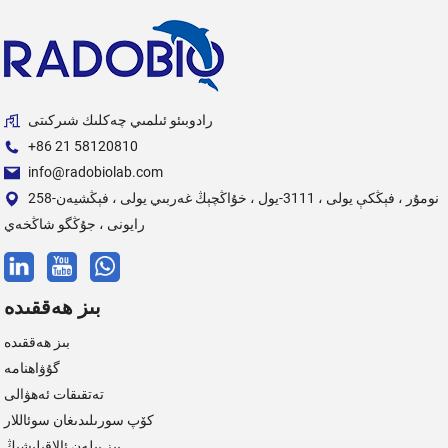
رادوبىئو ئىلمىي چەكلىك شىركىتى
+86 21 58120810
info@radobiolab.com
258-نومۇر ، فېڭكې يولى ، 3111-يول ، خۇاڭچېڭ غەربىي يولى ، فېڭشيەن
رايونى ، جۇڭگو شاڭخەي
بىز ھەققىدە
بىز ھەققىدە
گۇۋاھنامە
تەتقىقات ئەھۋالى
كۆپ سورىلىدىغان سوئاللار
بىز بىلەن ئالاقىلىشىڭ