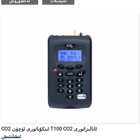
تەپسىلات
تەكشۈرۈش
CO2 ئىنكۇباتورى ئۈچۈن T100 CO2 ئانالىزاتورى
ئىشلىتىش