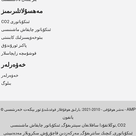
مەھسۇلاتلىرىمىز
CO2 ئىنكۇباتورى
ئىنكۇباتور چايقاش ماشىنىسى
بىئوخەۋپسىزلىك كابىنىتى
پاكىز ئورۇندۇق
قوشۇمچە زاپچاسلار
خەۋەرلەر
خەۋەرلەر
بىلوگ
AMP
تور بېكەت خەرىتىسى
-
© نەشر ھوقۇقى - 2010-2021: بارلىق ھوقۇقلار قوغدىلىدۇ.
يانفون
CO2
توڭلاتقۇدا ساقلانغان سېنترىفۇگ
ئىنكۇباتور چايقاش ماشىنىسى
,
,
ئىنكۇباتورى
كىچىك سانترىفۇگ
مەركەزدىن قاچۇرۇش
مىكروبلار مەدەنىيىتى
,
,
,