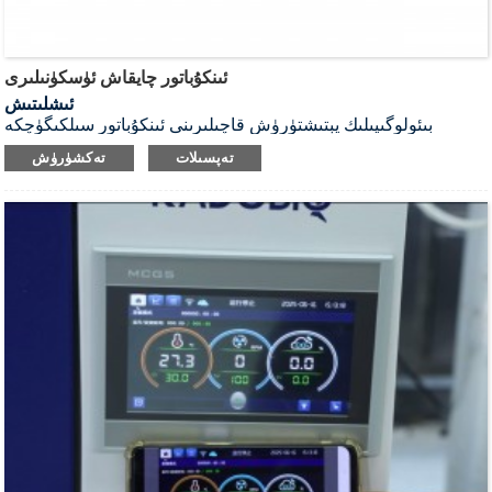
ئىنكۇباتور چايقاش ئۈسكۈنىلىرى
ئىشلىتىش
بىئولوگىيىلىك يېتىشتۈرۈش قاچىلىرىنى ئىنكۇباتور سىلكىگۈچكە
ئورنىتىش ئۈچۈن.
تەپسىلات
تەكشۈرۈش