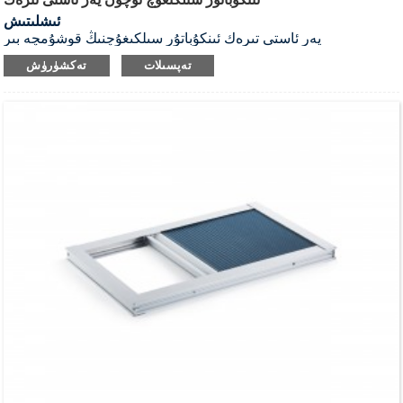
ئىشلىتىش
يەر ئاستى تىرەك ئىنكۇباتۇر سىلكىغۇچنىڭ قوشۇمچە بىر
قىسمى،
ئىشلەتكۈچىنىڭ سىلكىگۈچنىڭ قولايلىق ئىشلىتىلىش تەلىپىنى
تەپسىلات
تەكشۈرۈش
قاندۇرۇش ئۈچۈن.