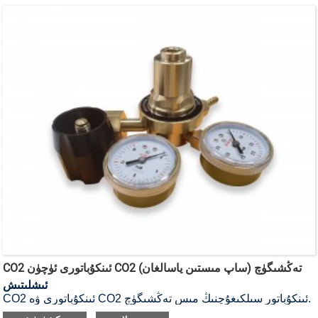
CO2 ئىنكۇباتورى ئۈچۈن CO2 تەڭشىگۈچ (ساپ مىستىن ياسالغان)
ئىشلىتىش
CO2 ئىنكۇباتورى ۋە CO2 ئىنكۇباتور سىلكىغۇچنىڭ مىس تەڭشىگۈچ.