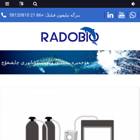
بىزگە تېلېفون قىلىڭ: +86 21 58120810
ھۈجەيرە يېتىشتۈرۈش ئىنكۇباتورى چايقىغۇچ