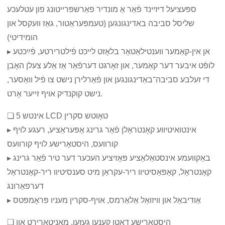
ספּעציעל דיזיינד פֿאַר אַ מונדיר פאַרשפּרייטונג פון עטלעכע
שליסל סביבה באדינגונגען (טעמפּעראַטור, גאַז וועקסל און
הומידיטי)
▸ אן אין-קאַמער ווענטילאַטאָר בלאָזט לייכט פֿילטרירטע, פֿײַכטע
לופֿט איבער דער קאַמער, און זאָרגט דערפֿאַר אַז אַלע צעלן האָבן
די זעלבע סביבה־באַדינגונגען און פֿאַרלירן נישט צו פֿיל וואַסער,
נישט קוקנדיק אויף זייער אָרט.
❏ 5 אינטש LCD טאָוטש סקרין
▸ אינטואיטיווע קאָנטראָלן פֿאַר גרינג אָפּעראַציע, רעגע לויף
קורוועס, היסטאָרישע לויף קורוועס
▸ באַקוועמע אינסטאַלאַציע פּאָזיציע העכער דער טיר פֿאַר גרינג
קאָנטראָל, קאַפּאַסיטיוו ריר-עקראַן מיט סענסיטיוו ריר-קאָנטראָל
דערפאַרונג
▸ אַודיבאַל און וויזואַל אַלאַרמס, אויף-סקרין מעניו פּראָמפּטס
❏ היסטארישע דאטן קענען געזען, מאָניטאָרירט און