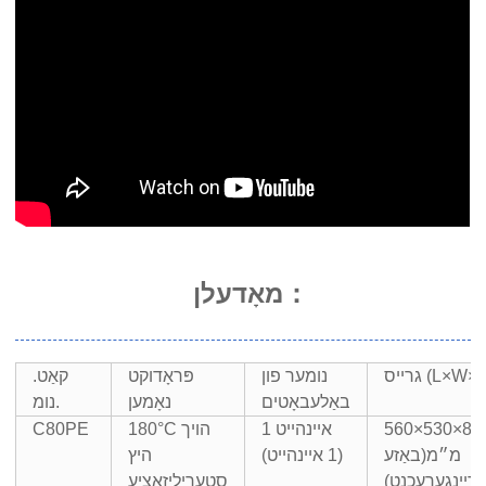
מאָדעלן：
ייס (L×W×H)
נומער פון
פּראָדוקט
קאַט.
באַלעבאָטים
נאָמען
נומ.
560×530×82
1 איינהייט
180°C הויך
C80PE
מ״מ
(באַזע
(1 איינהייט)
היץ
ַרייַנגערעכנט)
סטעריליזאַציע