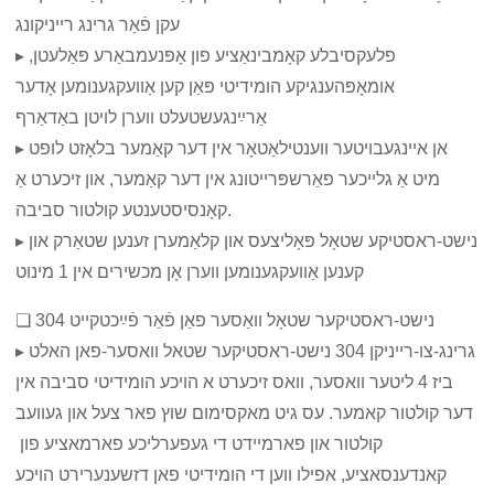
עקן פֿאַר גרינג רייניקונג
▸ פלעקסיבלע קאָמבינאַציע פון ​​אָפּנעמבאַרע פּאַלעטן,
אומאָפּהענגיקע הומידיטי פּאַן קען אַוועקגענומען אָדער
אַרײַנגעשטעלט ווערן לויטן באַדאַרף
▸ אן איינגעבויטער ווענטילאַטאָר אין דער קאַמער בלאָזט לופט
מיט אַ גלייכער פאַרשפּרייטונג אין דער קאַמער, און זיכערט אַ
קאָנסיסטענטע קולטור סביבה.
▸ נישט-ראסטיקע שטאָל פּאָליצעס און קלאַמערן זענען שטאַרק און
קענען אַוועקגענומען ווערן אָן מכשירים אין 1 מינוט
❏ 304 נישט-ראסטיקער שטאָל וואַסער פאַן פֿאַר פֿײַכטקייט
▸ גרינג-צו-רייניקן 304 נישט-ראסטיקער שטאל וואסער-פאן האלט
ביז 4 ליטער וואסער, וואס זיכערט א הויכע הומידיטי סביבה אין
דער קולטור קאמער. עס גיט מאקסימום שוץ פאר צעל און געוועב
קולטור און פארמיידט די געפערליכע פארמאציע פון ​​
קאנדענסאציע, אפילו ווען די הומידיטי פאן דזשענערירט הויכע