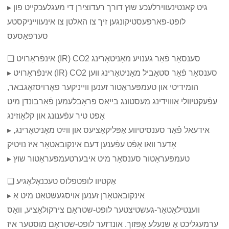
▸ גיט קאנטינעווירלעכע שוץ דורך רעדוצירן די מעגלעכקייט פון
לופט-פארפּעסטיקונגען זיך צו האלטן צו אינעווייניקסטע
סערפאַסעס
❏ אינפֿראַרויט (IR) CO2 סענסאָר פֿאַר גענויע מאָניטאָרינג
▸ אינפֿראַרויט (IR) CO2 סענסאָר פֿאַר סטאַביל מאָניטאָרינג ווען
הומידיטי און טעמפּעראַטור זענען ווייניקער פאָרויסזאָגבאר,
עפֿעקטיוולי אַוווידינג מעסטונג בייאַס פּראָבלעמען פֿאַרבונדן מיט
אָפט טיר עפֿענונג און קלאָוזינג
▸ אידעאל פֿאַר סענסיטיווע אַפּליקאַציעס און ווײַט מאָניטאָרינג,
אָדער וואו אָפֿט עפֿענען דעם אינקובאַטאָר איז נויטיק
▸ טעמפּעראַטור סענסאָר מיט איבערטעמפּעראַטור שוץ
❏ אַקטיוו לופטפלוס טעכנאָלאָגיע
▸ אינקובאַטאָרן זענען אויסגעשטאַט מיט אַ
ווענטילאַטאָר-געשטיצטער לופט-שטראָם צירקולאַציע, וואָס
ערמעגליכט אַ שנעלע אָפּזוך. אונדזער לופט-שטראָם מוסטער איז