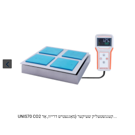
UNIS70 CO2 קעגנשטעליק שעיקער (מאַגנעטיש דרייוו, אַד...