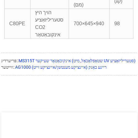
(קג)
(מם)
הויך היץ
סטעריליזאַציע
C80PE
700×645×940
98
CO2
אינקובאַטאָר
MS315T אינקובאַטאָר שעיקער (שטאַפּלאַבאַל, מיט UV סטעריליזאַציע)
פריערדיג:
AG1000 ריינע באַנק (איינציקע מענטשן/איינציקע זייט)
ווייטער: