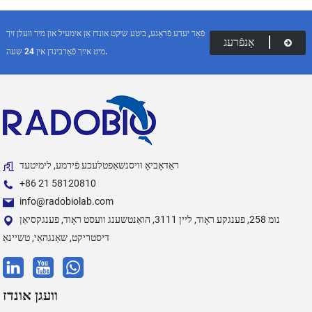
פֿאַר יעדע פֿראַגע, ביטע שיקט אונדז אַן אימעיל און מיר וועלן זיך
אָנפֿרעג
מיט אײַך פֿאַרבינדן אין 24 שעה.
ראַדאָביאָ וויסנשאַפטלעכע פֿירמע, לימיטעד
+86 21 58120810
info@radobiolab.com
נומ 258, פענגקע ראָוד, ליין 3111, הואַנטשענג וועסט ראָוד, פענגקסיאַן
דיסטריקט, שאַנגהאַי, טשיינאַ
וועגן אונדז