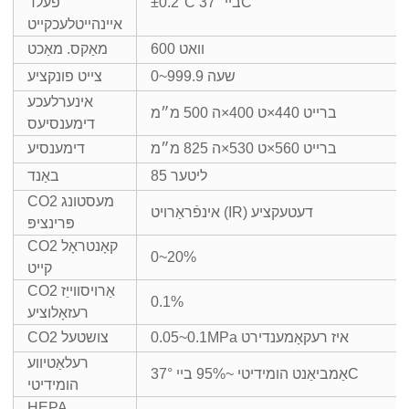
±0.2°C ביי 37°C
פעלד
איינהייטלעכקייט
600 וואט
מאַקס. מאַכט
0~999.9 שעה
צייט פונקציע
אינערלעכע
ברייט 440×ט 400×ה 500 מ״מ
דימענסיעס
ברייט 560×ט 530×ה 825 מ״מ
דימענסיע
85 ליטער
באַנד
CO2 מעסטונג
אינפֿראַרויט (IR) דעטעקציע
פּרינציפּ
CO2 קאָנטראָל
0~20%
קייט
CO2 אַרויסווייַז
0.1%
רעזאָלוציע
0.05~0.1MPa איז רעקאָמענדירט
CO2 צושטעל
רעלאַטיווע
אַמביאַנט הומידיטי ~95% ביי 37°C
הומידיטי
HEPA