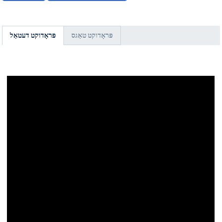
פּראָדוקט טאַגס
פּראָדוקט דעטאַל