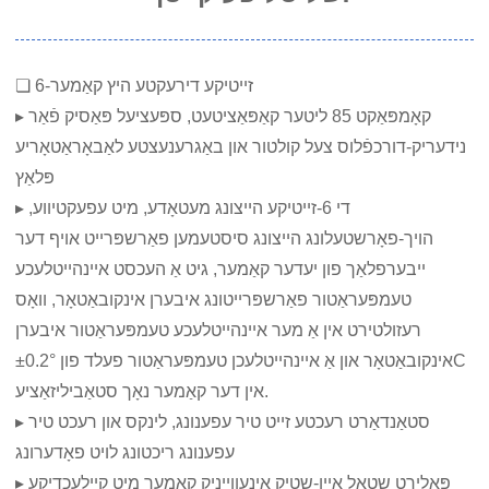
❏ 6-זייטיקע דירעקטע היץ קאַמער
▸ קאָמפּאַקט 85 ליטער קאַפּאַציטעט, ספּעציעל פּאַסיק פֿאַר
נידעריק-דורכפֿלוס צעל קולטור און באַגרענעצטע לאַבאָראַטאָריע
פּלאַץ
▸ די 6-זייטיקע הייצונג מעטאָדע, מיט עפעקטיווע,
הויך-פאָרשטעלונג הייצונג סיסטעמען פאַרשפּרייט אויף דער
ייבערפלאַך פון יעדער קאַמער, גיט אַ העכסט איינהייטלעכע
טעמפּעראַטור פאַרשפּרייטונג איבערן אינקובאַטאָר, וואָס
רעזולטירט אין אַ מער איינהייטלעכע טעמפּעראַטור איבערן
אינקובאַטאָר און אַ איינהייטלעכן טעמפּעראַטור פעלד פון ±0.2°C
אין דער קאַמער נאָך סטאַביליזאַציע.
▸ סטאַנדאַרט רעכטע זייט טיר עפענונג, לינקס און רעכט טיר
עפענונג ריכטונג לויט פאָדערונג
▸ פּאָלירט שטאָל איין-שטיק אינעווייניק קאַמער מיט קייַלעכדיקע