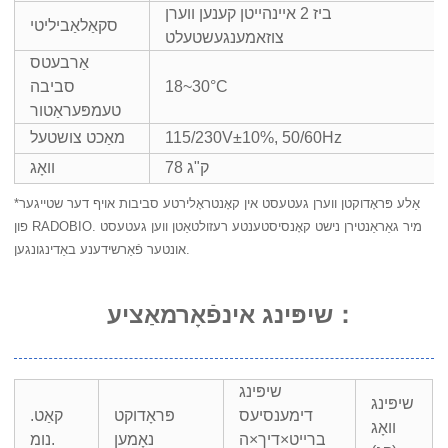
ביז 2 איינהייטן קענען ווערן
סקאַלאַביליטי
צוזאמענגעשטעלט
אַרבעטס
18~30°C
סביבה
טעמפּעראַטור
115/230V±10%, 50/60Hz
מאַכט צושטעל
78 ק"ג
וואָג
*אַלע פּראָדוקטן ווערן געטעסט אין קאָנטראָלירטע סביבות אויף דער שטייגער
פון RADOBIO. מיר גאַראַנטירן נישט קאָנסיסטענטע רעזולטאַטן ווען געטעסט
אונטער פֿאַרשידענע באַדינגונגען.
：
שיפּינג אינפֿאָרמאַציע
שיפּינג
שיפּינג
דימענסיעס
פּראָדוקט
קאַט.
וואָג
ברייט×דיך×ה
נאָמען
נומ.