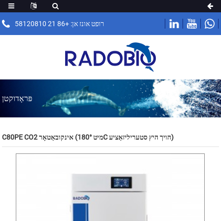
רופט אונז אן: +86 21 58120810
פּראָדוקטן
C80PE CO2 אינקובאַטאָר (מיט 180°C הויך היץ סטעריליזאַציע)