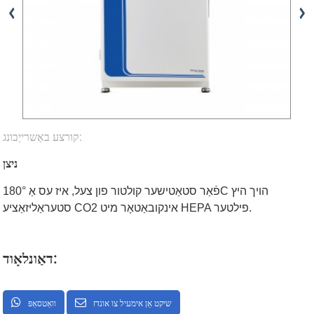
קורצע באַשרייַבונג:
ניצן
פֿאַר סטאַטישער קולטור פון צעל, איז עס אַ 180°C הויך היץ
סטעראַליזאַציע CO2 אינקובאַטאָר מיט HEPA פילטער.
דאַונלאָוד:
שיקט אַן אימעיל צו אונדז
וואַטסאַפּ