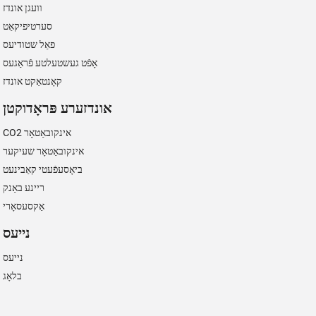
וועגן אונדז
סערטיפיקאַט
פאַל שטודיעס
אָפֿט געשטעלטע פֿראַגעס
קאָנטאַקט אונדז
אונדזערע פּראָדוקטן
CO2 אינקובאַטאָר
אינקובאַטאָר שעיקער
ביאָסעפֿעטי קאַבינעט
ריינע באַנק
אַקסעסאָרי
נייעס
נייעס
בלאָג