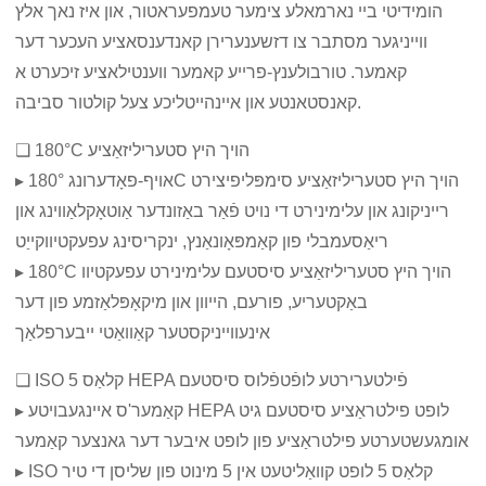
הומידיטי ביי נארמאלע צימער טעמפעראטור, און איז נאך אלץ
ווייניגער מסתבר צו דזשענערירן קאנדענסאציע העכער דער
קאמער. טורבולענץ-פרייע קאמער ווענטילאציע זיכערט א
קאנסטאנטע און איינהייטליכע צעל קולטור סביבה.
❏ 180°C הויך היץ סטעריליזאַציע
▸ אויף-פאָדערונג 180°C הויך היץ סטעריליזאַציע סימפּליפיצירט
רייניקונג און עלימינירט די נויט פֿאַר באַזונדער אַוטאָקלאַווינג און
ריאַסעמבלי פון קאַמפּאָונאַנץ, ינקריסינג עפעקטיווקייַט
▸ 180°C הויך היץ סטעריליזאַציע סיסטעם עלימינירט עפעקטיוו
באַקטעריע, פורעם, הייוון און מיקאָפּלאַזמע פון ​​דער
אינעווייניקסטער קאַוואַטי ייבערפלאַך
❏ ISO קלאַס 5 HEPA פֿילטערירטע לופֿטפֿלוס סיסטעם
▸ קאַמער'ס איינגעבויטע HEPA לופט פילטראַציע סיסטעם גיט
אומגעשטערטע פילטראַציע פון ​​לופט איבער דער גאנצער קאַמער
▸ ISO קלאַס 5 לופט קוואַליטעט אין 5 מינוט פון שליסן די טיר