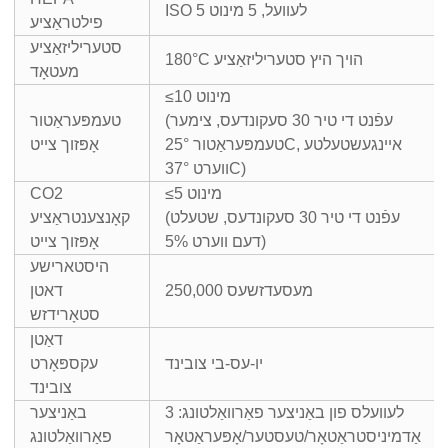
ISO 5 לעוועל, 5 מינוט
פילטראַציע
סטעריליזאַציע
180°C הויך היץ סטעריליזאַציע
מעטאָד
≤10 מינוט
(עפֿנט די טיר 30 סעקונדעס, צימער
טעמפּעראַטור
טעמפּעראַטור 25°C, איינגעשטעלטע
אָפּזוך צייט
ווערט 37°C)
≤5 מינוט
CO2
(עפֿנט די טיר 30 סעקונדעס, שטעלט
קאָנצענטראַציע
דעם ווערט 5%)
אָפּזוך צייט
היסטארישע
250,000 מעסעדזשעס
דאטן
סטאָרידזש
דאַטן
יו-עס-בי צובינד
עקספּאָרט
צובינד
3 לעוועלס פון באַניצער פאַרוואַלטונג:
באַניצער
אַדמיניסטראַטאָר/טעסטער/אָפּעראַטאָר
פאַרוואַלטונג