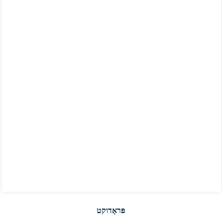
פּראָדוקט