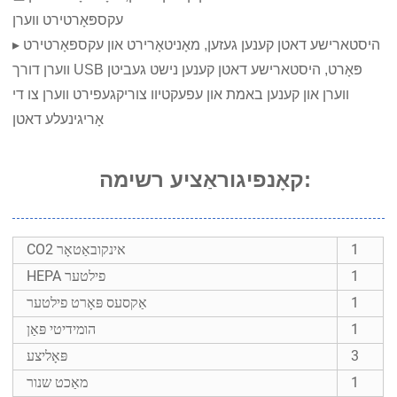
עקספּאָרטירט ווערן
▸ היסטארישע דאטן קענען געזען, מאָניטאָרירט און עקספּאָרטירט
ווערן דורך USB פּאָרט, היסטארישע דאטן קענען נישט געביטן
ווערן און קענען באמת און עפעקטיוו צוריקגעפירט ווערן צו די
אָריגינעלע דאטן
קאָנפיגוראַציע רשימה:
1
CO2 אינקובאַטאָר
1
HEPA פילטער
1
אַקסעס פּאָרט פילטער
1
הומידיטי פּאַן
3
פּאָליצע
1
מאַכט שנור