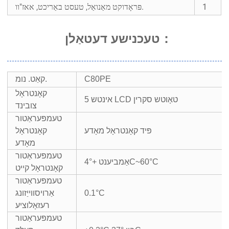
1
פּראָדוקט מאַנואַל, טעסט באַריכט, אאז"וו.
：
טעכנישע דעטאַלן
C80PE
קאַט. נומ.
קאָנטראָל
5 אינטש LCD טאָוטש סקרין
צובינד
טעמפּעראַטור
פּיד קאָנטראָל מאָדע
קאָנטראָל
מאָדע
טעמפּעראַטור
אַמביענט +4°C~60°C
קאָנטראָל קייט
טעמפּעראַטור
0.1°C
אַרויסווייַזונג
רעזאָלוציע
טעמפּעראַטור