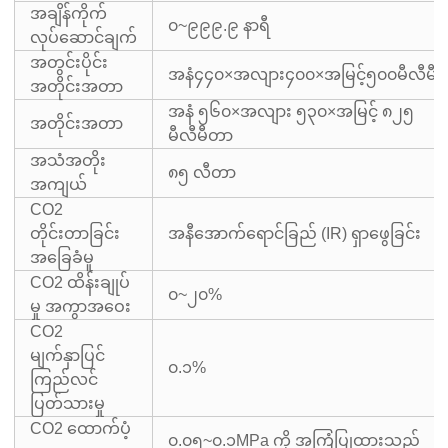
အချိန်ကိုက်
၀~၉၉၉.၉ နာရီ
လုပ်ဆောင်ချက်
အတွင်းပိုင်း
အနံ၄၄၀×အလျား၄၀၀×အမြင့်၅၀၀မီလီမီ
အတိုင်းအတာ
အနံ ၅၆၀×အလျား ၅၃၀×အမြင့် ၈၂၅
အတိုင်းအတာ
မီလီမီတာ
အသံအတိုး
၈၅ လီတာ
အကျယ်
CO2
တိုင်းတာခြင်း
အနီအောက်ရောင်ခြည် (IR) ရှာဖွေခြင်း
အခြေခံမူ
CO2 ထိန်းချုပ်
၀~၂၀%
မှု အကွာအဝေး
CO2
မျက်နှာပြင်
၀.၁%
ကြည်လင်
ပြတ်သားမှု
CO2 ထောက်ပံ့
၀.၀၅~၀.၁MPa ကို အကြံပြုထားသည်