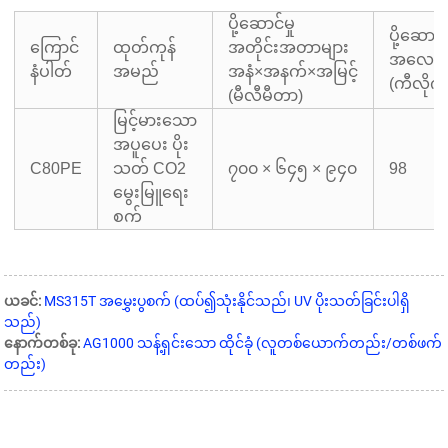
ပို့ဆောင်မှု
ပို့ဆောင
ကြောင်
ထုတ်ကုန်
အတိုင်းအတာများ
အလေးချိ
နံပါတ်
အမည်
အနံ×အနက်×အမြင့်
(ကီလိုဂရ
(မီလီမီတာ)
မြင့်မားသော
အပူပေး ပိုး
C80PE
သတ် CO2
၇၀၀ × ၆၄၅ × ၉၄၀
98
မွေးမြူရေး
စက်
ယခင်:
MS315T အမွှေးပွစက် (ထပ်၍သုံးနိုင်သည်၊ UV ပိုးသတ်ခြင်းပါရှိ
သည်)
နောက်တစ်ခု:
AG1000 သန့်ရှင်းသော ထိုင်ခုံ (လူတစ်ယောက်တည်း/တစ်ဖက်
တည်း)