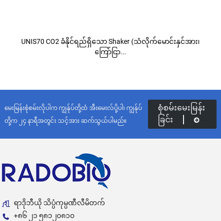
UNIS70 CO2 ခံနိုင်ရည်ရှိသော Shaker (သံလိုက်မောင်းနှင်အား၊
ကြော်ငြာ...
စုံစမ်းမေးမြန်း
မေးမြန်းစုံစမ်းလိုပါက ကျွန်ုပ်တို့ထံ အီးမေးလ်ပို့ပါ၊ ကျွန်ုပ်
ခြင်း
တို့က ၂၄ နာရီအတွင်း သင့်အား ဆက်သွယ်ပါမည်။
ရာဒိုဘီယို သိပ္ပံကုမ္ပဏီလီမိတက်
+၈၆ ၂၁ ၅၈၁၂၀၈၁၀