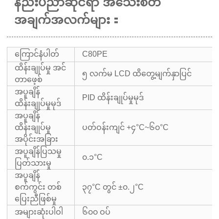
နည်းပညာဆိုင်ရာ အသေးစိတ်
အချက်အလက်များ
：
ကြောင်နံပါတ်
C80PE
ထိန်းချုပ်မှု အင်
၅ လက်မ LCD ထိတွေ့မျက်နှာပြင်
တာဖေ့စ်
အပူချိန်
PID ထိန်းချုပ်မှုမုဒ်
ထိန်းချုပ်မှုမုဒ်
အပူချိန်
ထိန်းချုပ်မှု
ပတ်ဝန်းကျင် +၄°C~၆၀°C
အပိုင်းအခြား
အပူချိန်ပြသမှု
၀.၁°C
ပြတ်သားမှု
အပူချိန်
စက်ကွင်း တစ်
၃၇°C တွင် ±၀.၂°C
ပြေးညီဖြစ်မှု
အများဆုံးပါဝါ
၆၀၀ ဝပ်