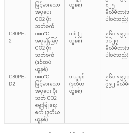
မြင့်မားသော
ယူနစ်)
၈၂၅
အပူပေး
မီလီမီတာ
(အခ
CO2 ပိုး
ပါဝင်သည်)
သတ်စက်
C80PE-
၁၈၀°C
၁ စုံ (၂
၅၆၀ × ၅၃၀ 
2
အပူချိန်မြင့်
ယူနစ်)
၁၆၂၇
CO2 ပိုး
မီလီမီတာ
(အခ
သတ်စက်
ပါဝင်သည်)
(နှစ်ထပ်
ယူနစ်)
C80PE-
၁၈၀°C
၁ ယူနစ်
၅၆၀ × ၅၃၀ 
D2
မြင့်မားသော
(ဒုတိယ
၇၉၂ မီလီမီ
အပူပေး ပိုး
ယူနစ်)
သတ် CO2
မွေးမြူရေး
စက် (ဒုတိယ
ယူနစ်)