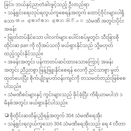
ခြင်း၊ ဘယ်နှင့်ညာတံခါးဖွင့်သည့် ဦးတည်ရာ
▸ သန့်ရှင်းရေးလုပ်ရလွယ်ကူစေရန်အတွက် ထောင့်ဝိုင်းများပါရှိ
သော ඔප දැමන්මන දැමන කිරියට သံမဏိ အတွင်းပိုင်း
အခန်း
▸ ဖြုတ်တပ်နိုင်သော ပါလက်များ ပေါင်းစပ်မှုတွင်၊ သီးခြားစို
ထိုင်းဆ pan ကို လိုအပ်သလို ဖယ်ရှားနိုင်သည် သို့မဟုတ်
ထည့်သွင်းနိုင်သည်။
▸ အခန်းအတွင်း ပန်ကာတပ်ဆင်ထားသောကြောင့် အခန်း
အတွင်း ညီညာစွာ ဖြန့်ဖြူးနိုင်စေရန် လေကို ညင်သာစွာ မှုတ်
ထုတ်ပေးပြီး စိုက်ပျိုးမှုပတ်ဝန်းကျင်ကို တသမတ်တည်းဖြစ်စေ
ပါသည်။
▸ သံမဏိစင်များနှင့် ကွင်းများသည် ခိုင်ခံ့ပြီး ကိရိယာမပါဘဲ ၁
မိနစ်အတွင်း ဖယ်ရှားနိုင်ပါသည်။
❏ စိုထိုင်းဆထိန်းညှိရန်အတွက် 304 သံမဏိရေအိုး
▸ သန့်ရှင်းရလွယ်ကူသော 304 သံမဏိရေအိုးသည် ရေ 4 လီတာ