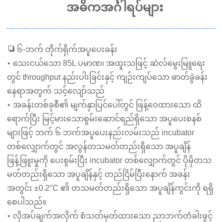
အဓိကအင်္ဂါရပ်များ
❏ ၆-ဘက် တိုက်ရိုက်အပူပေးခန်း
▸ သေးငယ်သော 85L ပမာဏ၊ အထူးသဖြင့် ဆဲလ်မွေးမြူရေး
တွင် throughput နည်းပါးခြင်းနှင့် ကျဉ်းကျပ်သော ဓာတ်ခွဲခန်း
နေရာအတွက် သင့်လျော်သည်
▸ အခန်းတစ်ခုစီ၏ မျက်နှာပြင်ပေါ်တွင် ဖြန့်ဝေထားသော ထိ
ရောက်ပြီး မြင့်မားသောစွမ်းဆောင်ရည်ရှိသော အပူပေးစနစ်
များဖြင့် ဘက် ၆ ဘက်အပူပေးနည်းလမ်းသည် incubator
တစ်လျှောက်တွင် အလွန်တသမတ်တည်းရှိသော အပူချိန်
ဖြန့်ဖြူးမှုကို ပေးစွမ်းပြီး incubator တစ်လျှောက်တွင် ပိုမိုတသ
မတ်တည်းရှိသော အပူချိန်နှင့် တည်ငြိမ်ပြီးနောက် အခန်း
အတွင်း ±0.2°C ၏ တသမတ်တည်းရှိသော အပူချိန်ကွင်းကို ရရှိ
စေပါသည်။
▸ လိုအပ်ချက်အလိုက် စံသတ်မှတ်ထားသော ညာဘက်တံခါးဖွင့်