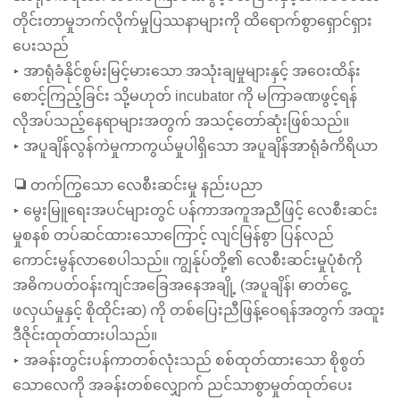
တိုင်းတာမှုဘက်လိုက်မှုပြဿနာများကို ထိရောက်စွာရှောင်ရှား
ပေးသည်
▸ အာရုံခံနိုင်စွမ်းမြင့်မားသော အသုံးချမှုများနှင့် အဝေးထိန်း
စောင့်ကြည့်ခြင်း သို့မဟုတ် incubator ကို မကြာခဏဖွင့်ရန်
လိုအပ်သည့်နေရာများအတွက် အသင့်တော်ဆုံးဖြစ်သည်။
▸ အပူချိန်လွန်ကဲမှုကာကွယ်မှုပါရှိသော အပူချိန်အာရုံခံကိရိယာ
❏ တက်ကြွသော လေစီးဆင်းမှု နည်းပညာ
▸ မွေးမြူရေးအပင်များတွင် ပန်ကာအကူအညီဖြင့် လေစီးဆင်း
မှုစနစ် တပ်ဆင်ထားသောကြောင့် လျင်မြန်စွာ ပြန်လည်
ကောင်းမွန်လာစေပါသည်။ ကျွန်ုပ်တို့၏ လေစီးဆင်းမှုပုံစံကို
အဓိကပတ်ဝန်းကျင်အခြေအနေအချို့ (အပူချိန်၊ ဓာတ်ငွေ့
ဖလှယ်မှုနှင့် စိုထိုင်းဆ) ကို တစ်ပြေးညီဖြန့်ဝေရန်အတွက် အထူး
ဒီဇိုင်းထုတ်ထားပါသည်။
▸ အခန်းတွင်းပန်ကာတစ်လုံးသည် စစ်ထုတ်ထားသော စိုစွတ်
သောလေကို အခန်းတစ်လျှောက် ညင်သာစွာမှုတ်ထုတ်ပေး