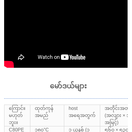
မော်ဒယ်များ
ကြောင်။
ထုတ်ကုန်
host
အတိုင်းအတ
မဟုတ်
အမည်
အရေအတွက်
(အလျား × အန
ဘူး။
အမြင့်)
C80PE
၁၈၀°C
၁ ယူနစ် (၁
၅၆၀ × ၅၃၀ 