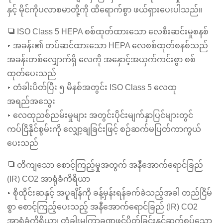
နှင့် မိုင်ကိုပလာစမာတို့ကို ထိရောက်စွာ ဖယ်ရှားပေးပါသည်။
❏ ISO Class 5 HEPA စစ်ထုတ်ထားသော လေစီးဆင်းမှုစနစ်
▸ အခန်း၏ တပ်ဆင်ထားသော HEPA လေစစ်ထုတ်စနစ်သည်
အခန်းတစ်လျှောက်ရှိ လေကို အနှောင့်အယှက်ကင်းစွာ စစ်
ထုတ်ပေးသည်
▸ တံခါးပိတ်ပြီး ၅ မိနစ်အတွင်း ISO Class 5 လေထု
အရည်အသွေး
▸ လေထုညစ်ညမ်းမှုများ အတွင်းပိုင်းမျက်နှာပြင်များတွင်
ကပ်ငြိနိုင်စွမ်းကို လျှော့ချခြင်းဖြင့် စဉ်ဆက်မပြတ်ကာကွယ်
ပေးသည်
❏ တိကျသော စောင့်ကြည့်မှုအတွက် အနီအောက်ရောင်ခြည်
(IR) CO2 အာရုံခံကိရိယာ
▸ စိုထိုင်းဆနှင့် အပူချိန်ကို ခန့်မှန်းရန်ခက်ခဲသည့်အခါ တည်ငြိမ်
စွာ စောင့်ကြည့်ပေးသည့် အနီအောက်ရောင်ခြည် (IR) CO2
အာရုံခံကိရိယာ၊ တံခါးမကြာခဏဖွင့်ပိတ်ခြင်းနှင့်ဆက်စပ်သော