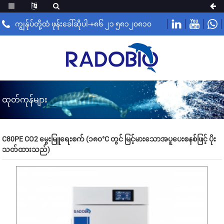
ကျွန်ုပ်တို့ထံ ဖုန်းခေါ်ဆိုပါ-+၈၆ ၂၁ ၅၈၁၂၀၈၁၀
ထုတ်ကုန်များ
C80PE CO2 မွေးမြူရေးစက် (၁၈၀°C တွင် မြင့်မားသောအပူပေးစနစ်ဖြင့် ပိုး
သတ်ထားသည်)