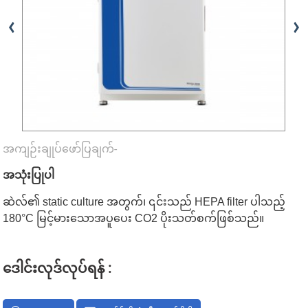
အကျဉ်းချုပ်ဖော်ပြချက်-
အသုံးပြုပါ
ဆဲလ်၏ static culture အတွက်၊ ၎င်းသည် HEPA filter ပါသည့်
180°C မြင့်မားသောအပူပေး CO2 ပိုးသတ်စက်ဖြစ်သည်။
ဒေါင်းလုဒ်လုပ်ရန် :