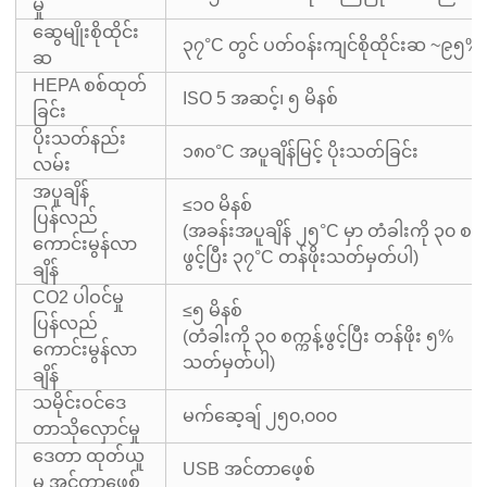
မှု
ဆွေမျိုးစိုထိုင်း
၃၇°C တွင် ပတ်ဝန်းကျင်စိုထိုင်းဆ ~၉၅%
ဆ
HEPA စစ်ထုတ်
ISO 5 အဆင့်၊ ၅ မိနစ်
ခြင်း
ပိုးသတ်နည်း
၁၈၀°C အပူချိန်မြင့် ပိုးသတ်ခြင်း
လမ်း
အပူချိန်
≤၁၀ မိနစ်
ပြန်လည်
(အခန်းအပူချိန် ၂၅°C မှာ တံခါးကို ၃၀ စက္ကန
ကောင်းမွန်လာ
ဖွင့်ပြီး ၃၇°C တန်ဖိုးသတ်မှတ်ပါ)
ချိန်
CO2 ပါဝင်မှု
≤၅ မိနစ်
ပြန်လည်
(တံခါးကို ၃၀ စက္ကန့်ဖွင့်ပြီး တန်ဖိုး ၅%
ကောင်းမွန်လာ
သတ်မှတ်ပါ)
ချိန်
သမိုင်းဝင်ဒေ
မက်ဆေ့ချ် ၂၅၀,၀၀၀
တာသိုလှောင်မှု
ဒေတာ ထုတ်ယူ
USB အင်တာဖေ့စ်
မှု အင်တာဖေ့စ်