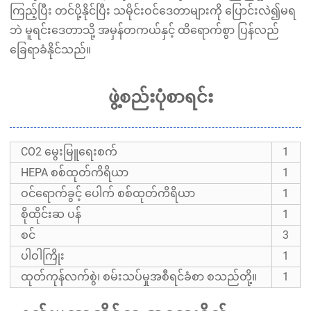
ကြည့်ပြီး တင်ပို့နိုင်ပြီး သမိုင်းဝင်ဒေတာများကို ပြောင်းလဲ၍မရ
ဘဲ မူရင်းဒေတာသို့ အမှန်တကယ်နှင့် ထိရောက်စွာ ပြန်လည်
ခြေရာခံနိုင်သည်။
ဖွဲ့စည်းပုံစာရင်း
CO2 မွေးမြူရေးစက်
1
HEPA စစ်ထုတ်ကိရိယာ
1
ဝင်ရောက်ခွင့် ပေါက် စစ်ထုတ်ကိရိယာ
1
စိုထိုင်းဆ ပန်
1
စင်
3
ပါဝါကြိုး
1
ထုတ်ကုန်လက်စွဲ၊ စမ်းသပ်မှုအစီရင်ခံစာ စသည်တို့။
1