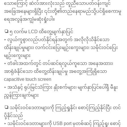
သောကြောင့် ဆဲလ်အားလုံးသည် တူညီသောပတ်ဝန်းကျင်
အခြေအနေများရှိပြီး ၎င်းတို့၏တည်နေရာမည်သို့ပင်ရှိစေကာမူ
ရေအလွန်အကျွံမဆုံးရှုံးပါ။
❏ ၅ လက်မ LCD ထိတွေ့မျက်နှာပြင်
▸ လွယ်ကူစွာလည်ပတ်နိုင်ရန်အတွက် အလိုလိုသိနိုင်သော
ထိန်းချုပ်မှုများ၊ လက်ငင်းပြေးမျဉ်းကွေးများ၊ သမိုင်းဝင်ပြေး
မျဉ်းကွေးများ
▸ တံခါးအထက်တွင် တပ်ဆင်ရလွယ်ကူသော အနေအထား၊
အာရုံခံနိုင်သော ထိတွေ့ထိန်းချုပ်မှု အတွေ့အကြုံရှိသော
capacitive touch screen
▸ အသံနှင့် ရုပ်မြင်သံကြား နှိုးစက်များ၊ မျက်နှာပြင်ပေါ်ရှိ မီနူး
ညွှန်ကြားချက်များ
❏ သမိုင်းဝင်ဒေတာများကို ကြည့်ရှုနိုင်၊ စောင့်ကြည့်နိုင်ပြီး တင်
ပို့နိုင်သည်
▸ သမိုင်းဝင်ဒေတာများကို USB port မှတစ်ဆင့် ကြည့်ရှု၊ စောင့်