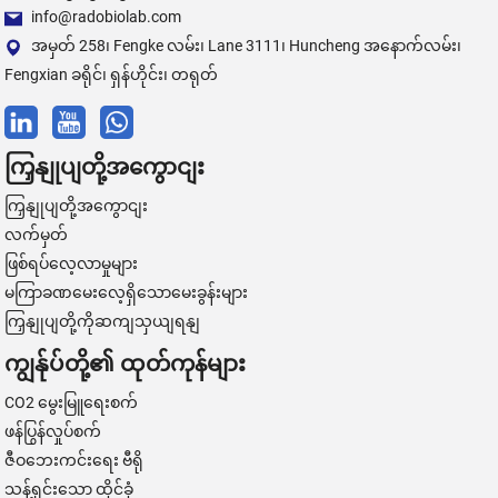
info@radobiolab.com
အမှတ် 258၊ Fengke လမ်း၊ Lane 3111၊ Huncheng အနောက်လမ်း၊
Fengxian ခရိုင်၊ ရှန်ဟိုင်း၊ တရုတ်
ကြှနျုပျတို့အကွောငျး
ကြှနျုပျတို့အကွောငျး
လက်မှတ်
ဖြစ်ရပ်လေ့လာမှုများ
မကြာခဏမေးလေ့ရှိသောမေးခွန်းများ
ကြှနျုပျတို့ကိုဆကျသှယျရနျ
ကျွန်ုပ်တို့၏ ထုတ်ကုန်များ
CO2 မွေးမြူရေးစက်
ဖန်ပြွန်လှုပ်စက်
ဇီဝဘေးကင်းရေး ဗီရို
သန့်ရှင်းသော ထိုင်ခုံ