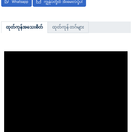
Whatsapp
ကျွန်ုပ်တို့ထံ အီးမေးလ်ပို့ပါ
ထုတ်ကုန်အသေးစိတ်
ထုတ်ကုန် တဂ်များ