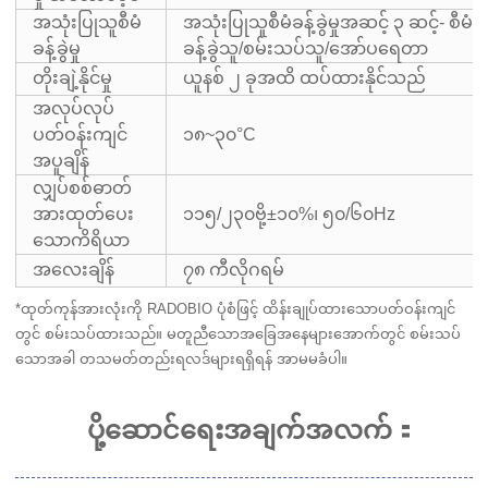
အသုံးပြုသူစီမံ
အသုံးပြုသူစီမံခန့်ခွဲမှုအဆင့် ၃ ဆင့်- စီမံ
ခန့်ခွဲမှု
ခန့်ခွဲသူ/စမ်းသပ်သူ/အော်ပရေတာ
တိုးချဲ့နိုင်မှု
ယူနစ် ၂ ခုအထိ ထပ်ထားနိုင်သည်
အလုပ်လုပ်
ပတ်ဝန်းကျင်
၁၈~၃၀°C
အပူချိန်
လျှပ်စစ်ဓာတ်
အားထုတ်ပေး
၁၁၅/၂၃၀ဗို့±၁၀%၊ ၅၀/၆၀Hz
သောကိရိယာ
အလေးချိန်
၇၈ ကီလိုဂရမ်
*ထုတ်ကုန်အားလုံးကို RADOBIO ပုံစံဖြင့် ထိန်းချုပ်ထားသောပတ်ဝန်းကျင်
တွင် စမ်းသပ်ထားသည်။ မတူညီသောအခြေအနေများအောက်တွင် စမ်းသပ်
သောအခါ တသမတ်တည်းရလဒ်များရရှိရန် အာမမခံပါ။
ပို့ဆောင်ရေးအချက်အလက်
：