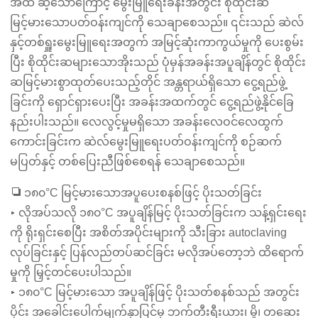
အထိ ဆံ့သောကြောင့် မွေးမြူရေးခန်းအတွင်း စိုထိုင်းဆ
မြင့်မားသောပတ်ဝန်းကျင်ကို သေချာစေသည်။ ၎င်းသည် ဆဲလ်
နှင့်တစ်ရှူးမွေးမြူရေးအတွက် အမြင့်ဆုံးကာကွယ်မှုကို ပေးစွမ်း
ပြီး စိုထိုင်းဆများသောအိုးသည် ပုံမှန်အခန်းအပူချိန်တွင် စိုထိုင်း
ဆမြင့်မားစွာထုတ်ပေးသည့်တိုင် အန္တရာယ်ရှိသော ငွေ့ရည်ဖွဲ့
ခြင်းကို ရှောင်ရှားပေးပြီး အခန်းအထက်တွင် ငွေ့ရည်ဖွဲ့နိုင်ခြေ
နည်းပါးသည်။ လေလွင့်မှုမရှိသော အခန်းလေဝင်လေထွက်
ကောင်းခြင်းက ဆဲလ်မွေးမြူရေးပတ်ဝန်းကျင်ကို စဉ်ဆက်
မပြတ်နှင့် တစ်ပြေးညီဖြစ်စေရန် သေချာစေသည်။
❏ ၁၈၀°C မြင့်မားသောအပူပေးစနစ်ဖြင့် ပိုးသတ်ခြင်း
▸ လိုအပ်သလို ၁၈၀°C အပူချိန်မြင့် ပိုးသတ်ခြင်းက သန့်ရှင်းရေး
ကို ရိုးရှင်းစေပြီး အစိတ်အပိုင်းများကို သီးခြား autoclaving
လုပ်ခြင်းနှင့် ပြန်လည်တပ်ဆင်ခြင်း မလိုအပ်တော့ဘဲ ထိရောက်
မှုကို မြှင့်တင်ပေးပါသည်။
▸ ၁၈၀°C မြင့်မားသော အပူချိန်ဖြင့် ပိုးသတ်စနစ်သည် အတွင်း
ပိုင်း အခေါင်းပေါက်မျက်နှာပြင်မှ ဘက်တီးရီးယား၊ မှို၊ တဆေး