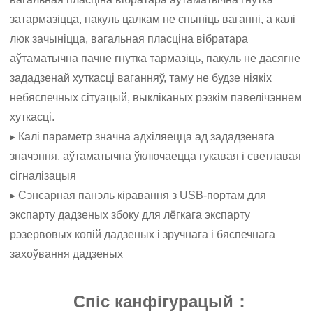
затармазіцца, пакуль цалкам не спыніць ваганні, а калі
люк зачыніцца, вагальная пласціна вібратара
аўтаматычна пачне гнутка тармазіць, пакуль не дасягне
зададзенай хуткасці ваганняў, таму не будзе ніякіх
небяспечных сітуацый, выкліканых рэзкім павелічэннем
хуткасці.
▸ Калі параметр значна адхіляецца ад зададзенага
значэння, аўтаматычна ўключаецца гукавая і светлавая
сігналізацыя
▸ Сэнсарная панэль кіравання з USB-портам для
экспарту дадзеных збоку для лёгкага экспарту
рэзервовых копій дадзеных і зручнага і бяспечнага
захоўвання дадзеных
Спіс канфігурацый：