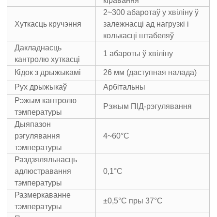
кіравання
2~300 абаротаў у хвіліну ў
Хуткасць кручэння
залежнасці ад нагрузкі і
колькасці штабеляў
Дакладнасць
1 абароты ў хвіліну
кантролю хуткасці
Кідок з дрыжыкамі
26 мм (даступная налада)
Рух дрыжыкаў
Арбітальны
Рэжым кантролю
Рэжым ПІД-рэгулявання
тэмпературы
Дыяпазон
рэгулявання
4~60°C
тэмпературы
Раздзяляльнасць
адлюстравання
0,1°C
тэмпературы
Размеркаванне
±0,5°C пры 37°C
тэмпературы