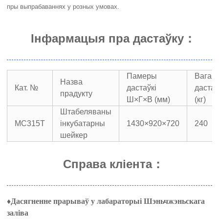
пры выпрабаваннях у розных умовах.
Інфармацыя пра дастаўку
：
Памеры
Вага
Назва
Кат. №
дастаўкі
дастаў
прадукту
Ш×Г×В (мм)
(кг)
Штабеляваны
МС315Т
інкубатарны
1430×920×720
240
шейкер
Справа кліента
：
♦
Дасягненне прарываў у лабараторыі Шэньчжэньскага
заліва