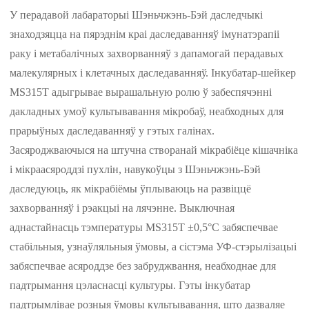
У перадавой лабараторыі Шэньчжэнь-Бэй даследчыкі
знаходзяцца на пярэднім краі даследаванняў імунатэрапіі
раку і метабалічных захворванняў з дапамогай перадавых
малекулярных і клетачных даследаванняў. Інкубатар-шейкер
MS315T адыгрывае вырашальную ролю ў забеспячэнні
дакладных умоў культывавання мікробаў, неабходных для
прарыўных даследаванняў у гэтых галінах.
Засяроджваючыся на штучна створанай мікрабіёце кішачніка
і мікраасяроддзі пухлін, навукоўцы з Шэньчжэнь-Бэй
даследуюць, як мікрабіёмы ўплываюць на развіццё
захворванняў і рэакцыі на лячэнне. Выключная
аднастайнасць тэмпературы MS315T ±0,5°C забяспечвае
стабільныя, узнаўляльныя ўмовы, а сістэма УФ-стэрылізацыі
забяспечвае асяроддзе без забруджвання, неабходнае для
падтрымання цэласнасці культуры. Гэты інкубатар
падтрымлівае розныя ўмовы культывавання, што дазваляе