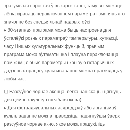
зразумелая і простая ў выкарыстанні, таму вы можаце
лёгка кіраваць пераключэннем параметра і змяняць яго
значэнне без спецыяльнай падрыхтоўкі
▸ 30-этапная праграма можа быць настроена для
ўсталёўкі розных параметраў тэмпературы, хуткасці,
часу і іншых культуральных функцый, прычым
праграма можа аўтаматычна і плаўна пераключацца
паміж імі; любыя параметры і крывую гістарычных
дадзеных працэсу культывавання можна праглядаць у
любы час.
❏ Разсуўное чорнае акенца, лёгка націскаць і цягнуць
для цёмных культур (неабавязкова)
▸ Для фотаадчувальных асяроддзяў або арганізмаў
культываванне можна праводзіць, пацягнуўшы ўверх
разсуўное чорнае акно, якое можа прадухіліць