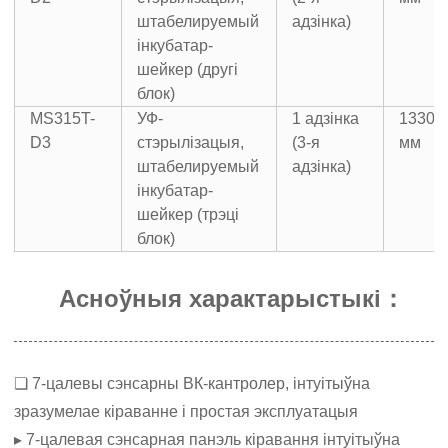
штабелируемый
адзінка)
інкубатар-
шейкер (другі
блок)
MS315T-
УФ-
1 адзінка
1330×
D3
стэрылізацыя,
(3-я
мм
штабелируемый
адзінка)
інкубатар-
шейкер (трэці
блок)
Асноўныя характарыстыкі：
❏ 7-цалевы сэнсарны ВК-кантролер, інтуітыўна
зразумелае кіраванне і простая эксплуатацыя
▸ 7-цалевая сэнсарная панэль кіравання інтуітыўна