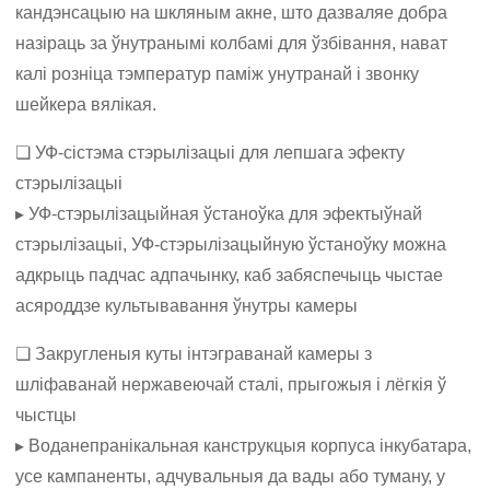
кандэнсацыю на шкляным акне, што дазваляе добра
назіраць за ўнутранымі колбамі для ўзбівання, нават
калі розніца тэмператур паміж унутранай і звонку
шейкера вялікая.
❏ УФ-сістэма стэрылізацыі для лепшага эфекту
стэрылізацыі
▸ УФ-стэрылізацыйная ўстаноўка для эфектыўнай
стэрылізацыі, УФ-стэрылізацыйную ўстаноўку можна
адкрыць падчас адпачынку, каб забяспечыць чыстае
асяроддзе культывавання ўнутры камеры
❏ Закругленыя куты інтэграванай камеры з
шліфаванай нержавеючай сталі, прыгожыя і лёгкія ў
чыстцы
▸ Воданепранікальная канструкцыя корпуса інкубатара,
усе кампаненты, адчувальныя да вады або туману, у