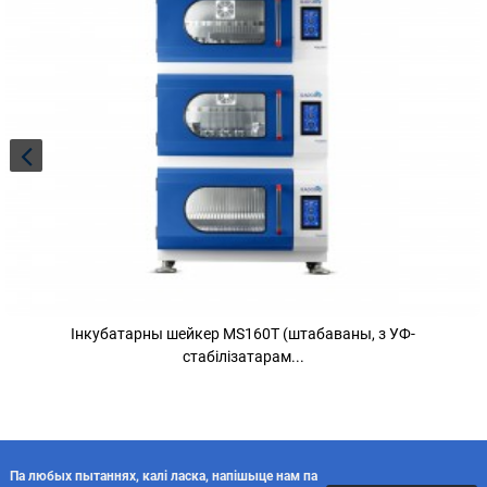
Інкубатарны шейкер MS160T (штабаваны, з УФ-
стабілізатарам...
Па любых пытаннях, калі ласка, напішыце нам па