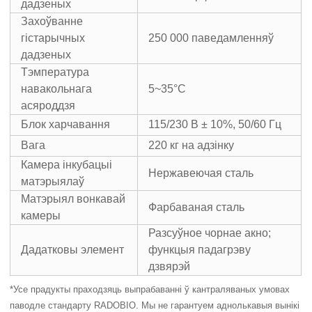
дадзеных
Захоўванне
гістарычных
250 000 паведамленняў
дадзеных
Тэмпература
навакольнага
5~35°C
асяроддзя
Блок харчавання
115/230 В ± 10%, 50/60 Гц
Вага
220 кг на адзінку
Камера інкубацыі
Нержавеючая сталь
матэрыялаў
Матэрыял вонкавай
Фарбаваная сталь
камеры
Разсуўное чорнае акно;
Дадатковы элемент
функцыя падагрэву
дзвярэй
*Усе прадукты праходзяць выпрабаванні ў кантраляваных умовах
паводле стандарту RADOBIO. Мы не гарантуем аднолькавыя вынікі