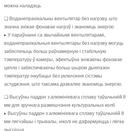
можна наладзіць
❏ Воданепранікальны вентылятар без нагрэву, што
значна зніжае фонавае нагрэў і эканоміць энергію
▸ У параўнанні са звычайнымі вентылятарамі,
воданепранікальныя вентылятары без нагрэву могуць
забяспечыць больш раўнамерную і стабільную
тэмпературу ў камеры, эфектыўна зніжаючы фонавае
цяпло і забяспечваючы больш шырокі дыяпазон
тэмператур інкубацыі без уключэння сістэмы
астуджэння, што таксама дазваляе эканоміць энергію.
❏ Высуўны паддон з алюмініевага сплаву таўшчынёй 8
мм для зручнага размяшчэння культуральных колб
▸ Высуўны паддон з алюмініевага сплаву таўшчынёй 8
мм лягчэйшы і трывалы, ніколі не дэфармуецца і лёгка
чысціцца