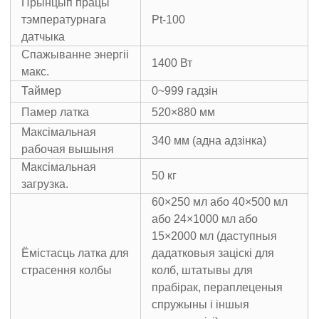
Прынцып працы
тэмпературнага
Pt-100
датчыка
Спажыванне энергіі
1400 Вт
макс.
Таймер
0~999 гадзін
Памер латка
520×880 мм
Максімальная
340 мм (адна адзінка)
рабочая вышыня
Максімальная
50 кг
загрузка.
60×250 мл або 40×500 мл
або 24×1000 мл або
15×2000 мл (даступныя
Ёмістасць латка для
дадатковыя заціскі для
страсення колбы
колб, штатывы для
прабірак, пераплеценыя
спружыны і іншыя