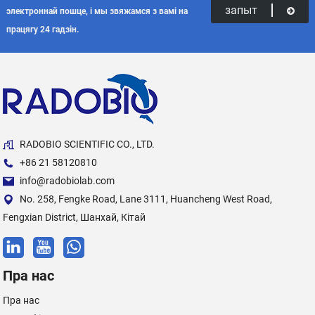
запыт
электроннай пошце, і мы звяжамся з вамі на
працягу 24 гадзін.
RADOBIO SCIENTIFIC CO., LTD.
+86 21 58120810
info@radobiolab.com
No. 258, Fengke Road, Lane 3111, Huancheng West Road,
Fengxian District, Шанхай, Кітай
Пра нас
Пра нас