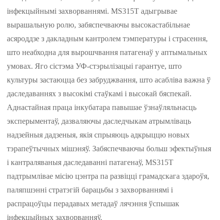
інфекцыйнымі захворваннямі. MS315T адыгрывае
вырашальную ролю, забяспечваючы высокастабільнае
асяроддзе з дакладным кантролем тэмпературы і страсення,
што неабходна для вырошчвання патагенаў у аптымальных
умовах. Яго сістэма УФ-стэрылізацыі гарантуе, што
культуры застаюцца без забруджвання, што асабліва важна ў
даследаваннях з высокімі стаўкамі і высокай бяспекай.
Аднастайная праца інкубатара павышае ўзнаўляльнасць
эксперыментаў, дазваляючы даследчыкам атрымліваць
надзейныя дадзеныя, якія спрыяюць адкрыццю новых
тэрапеўтычных мішэняў. Забяспечваючы больш эфектыўныя
і кантраляваныя даследаванні патагенаў, MS315T
падтрымлівае місію цэнтра па развіцці грамадскага здароўя,
паляпшэнні стратэгій барацьбы з захворваннямі і
распрацоўцы перадавых метадаў лячэння ўспышак
інфекцыйных захворванняў.