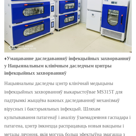
♦
Умацаванне даследаванняў інфекцыйных захворванняў
у Нацыянальным клінічным даследчым цэнтры
інфекцыйных захворванняў
Нацыянальны даследчы цэнтр клінічнай медыцыны
інфекцыйных захворванняў выкарыстоўвае MS315T для
падтрымкі жыццёва важных даследаванняў механізмаў
вірусных і бактэрыяльных інфекцый. Шляхам
культывавання патагенаў і аналізу ўзаемадзеяння гаспадара і
патагена, цэнтр імкнецца распрацаваць новыя вакцыны і
метады лячэння, якія могуць больш эфектыўна змагацца з