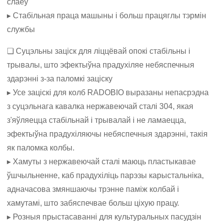
слаёў
▸ Стабільная праца машыны і больш працяглы тэрмін
службы
❏ Суцэльны заціск для ліццёвай опокі стабільны і
трывалы, што эфектыўна прадухіляе небяспечныя
здарэнні з-за паломкі заціску
▸ Усе заціскі для колб RADOBIO выразаны непасрэдна
з суцэльнага кавалка нержавеючай сталі 304, якая
з'яўляецца стабільнай і трывалай і не ламаецца,
эфектыўна прадухіляючы небяспечныя здарэнні, такія
як паломка колбы.
▸ Хамуты з нержавеючай сталі маюць пластыкавае
ўшчыльненне, каб прадухіліць парэзы карыстальніка,
адначасова змяншаючы трэнне паміж колбай і
хамутамі, што забяспечвае больш ціхую працу.
▸ Розныя прыстасаванні для культуральных пасудзін