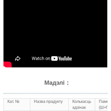
Мадэлі：
Кат. №
Назва прадукту
Колькасць
Паме
адзінак
(Ш×Г×