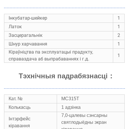
Інкубатар-шейкер
1
Латок
1
Засцерагальнік
2
Шнур харчавання
1
Кіраўніцтва па эксплуатацыі прадукту,
1
справаздача аб выпрабаваннях і г.д.
Тэхнічныя падрабязнасці
：
Кат. №
МС315Т
Колькасць
1 адзінка
7,0-цалевы сэнсарны
Інтэрфейс
святлодыёдны экран
кіравання