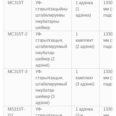
МС315Т
УФ-
1 адзінка
1330×
стэрылізацыйны
(1
мм (з
штабелируемы
адзінка)
падст
інкубатарны
шейкер
МС315Т-2
УФ-
1
1330×
стэрылізацыя,
камплект
мм (з
штабелируемый
(2 адзінкі)
падст
інкубатар-
шейкер (2
адзінкі)
МС315Т-3
УФ-
1
1330×
стэрылізацыя,
камплект
мм (з
штабелируемый
(3 адзінкі)
падст
інкубатар-
шейкер (3
адзінкі)
MS315T-
УФ-
1 адзінка
1330×
D2
стэрылізацыя,
(2-я
мм