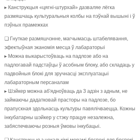
▸ Канструкцыя «цягні-штурхай» дазваляе лёгка
размяшчаць культуральныя колбы на пэўнай вышыні і ў
пэўных прамежках
❏ Гнуткае размяшчэнне, магчымасць штабелявання,
эфектыўная эканомія месца ў лабараторыі
▸ Можна выкарыстоўваць на падлозе або на
падлогавай падстаўцы ў асобным блоку, або складаць у
падвойныя блокі для зручнасці эксплуатацыі
лабараторным персаналам
▸ Шэйкер можна аб'ядноўваць да 3 адзін з адным, не
займаючы дадатковай прасторы на падлозе, бо
прапускная здольнасць культуры павялічваецца. Кожны
інкубатарны шэйкер у стэку працуе незалежна,
забяспечваючы розныя ўмовы інкубацыі.
❏ Канструкцыя з некалькімі мерамі бяспекі для бяспекі