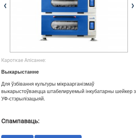
Кароткае Апісанне:
Выкарыстанне
Для ўзбівання культуры мікраарганізмаў
выкарыстоўваецца штабелируемый інкубатарны шейкер з
УФ-стэрылізацыяй.
Спампаваць: