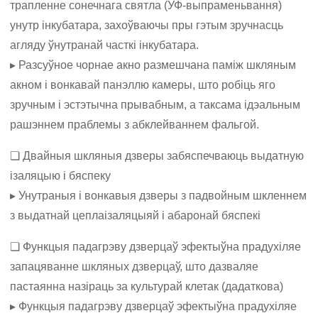
трапленне сонечнага святла (УФ-выпраменьвання)
унутр інкубатара, захоўваючы пры гэтым зручнасць
агляду ўнутранай часткі інкубатара.
▸ Разсуўное чорнае акно размешчана паміж шкляным
акном і вонкавай панэллю камеры, што робіць яго
зручным і эстэтычна прывабным, а таксама ідэальным
рашэннем праблемы з абклейваннем фальгой.
❏ Двайныя шкляныя дзверы забяспечваюць выдатную
ізаляцыю і бяспеку
▸ Унутраныя і вонкавыя дзверы з падвойным шкленнем
з выдатнай цеплаізаляцыяй і абаронай бяспекі
❏ Функцыя падагрэву дзверцаў эфектыўна прадухіляе
запацяванне шкляных дзверцаў, што дазваляе
пастаянна назіраць за культурай клетак (дадаткова)
▸ Функцыя падагрэву дзверцаў эфектыўна прадухіляе