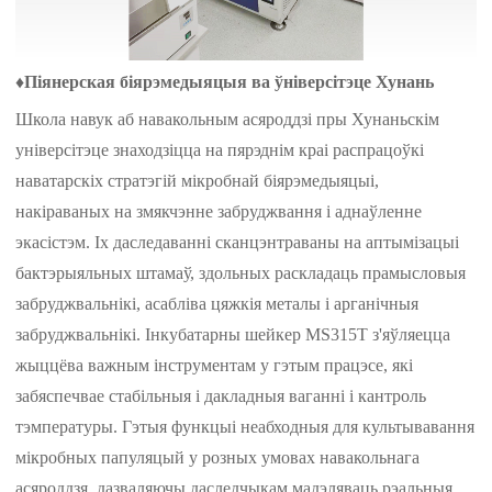
♦
Піянерская біярэмедыяцыя ва ўніверсітэце Хунань
Школа навук аб навакольным асяроддзі пры Хунаньскім
універсітэце знаходзіцца на пярэднім краі распрацоўкі
наватарскіх стратэгій мікробнай біярэмедыяцыі,
накіраваных на змякчэнне забруджвання і аднаўленне
экасістэм. Іх даследаванні сканцэнтраваны на аптымізацыі
бактэрыяльных штамаў, здольных раскладаць прамысловыя
забруджвальнікі, асабліва цяжкія металы і арганічныя
забруджвальнікі. Інкубатарны шейкер MS315T з'яўляецца
жыццёва важным інструментам у гэтым працэсе, які
забяспечвае стабільныя і дакладныя ваганні і кантроль
тэмпературы. Гэтыя функцыі неабходныя для культывавання
мікробных папуляцый у розных умовах навакольнага
асяроддзя, дазваляючы даследчыкам мадэляваць рэальныя