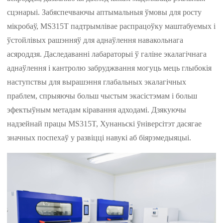
сцэнарыі. Забяспечваючы аптымальныя ўмовы для росту
мікробаў, MS315T падтрымлівае распрацоўку маштабуемых і
ўстойлівых рашэнняў для аднаўлення навакольнага
асяроддзя. Даследаванні лабараторыі ў галіне экалагічнага
аднаўлення і кантролю забруджвання могуць мець глыбокія
наступствы для вырашэння глабальных экалагічных
праблем, спрыяючы больш чыстым экасістэмам і больш
эфектыўным метадам кіравання адходамі. Дзякуючы
надзейнай працы MS315T, Хунаньскі ўніверсітэт дасягае
значных поспехаў у развіцці навукі аб біярэмедыяцыі.