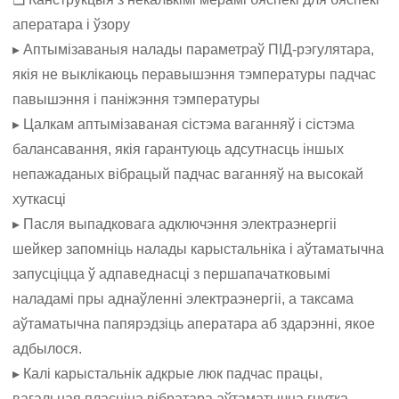
аператара і ўзору
▸ Аптымізаваныя налады параметраў ПІД-рэгулятара,
якія не выклікаюць перавышэння тэмпературы падчас
павышэння і паніжэння тэмпературы
▸ Цалкам аптымізаваная сістэма ваганняў і сістэма
балансавання, якія гарантуюць адсутнасць іншых
непажаданых вібрацый падчас ваганняў на высокай
хуткасці
▸ Пасля выпадковага адключэння электраэнергіі
шейкер запомніць налады карыстальніка і аўтаматычна
запусціцца ў адпаведнасці з першапачатковымі
наладамі пры аднаўленні электраэнергіі, а таксама
аўтаматычна папярэдзіць аператара аб здарэнні, якое
адбылося.
▸ Калі карыстальнік адкрые люк падчас працы,
вагальная пласціна вібратара аўтаматычна гнутка