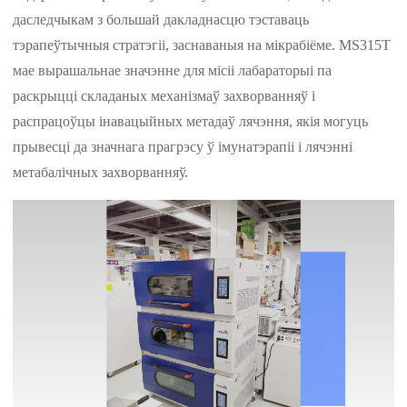
даследчыкам з большай дакладнасцю тэставаць
тэрапеўтычныя стратэгіі, заснаваныя на мікрабіёме. MS315T
мае вырашальнае значэнне для місіі лабараторыі па
раскрыцці складаных механізмаў захворванняў і
распрацоўцы інавацыйных метадаў лячэння, якія могуць
прывесці да значнага прагрэсу ў імунатэрапіі і лячэнні
метабалічных захворванняў.