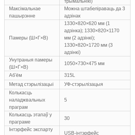
трымальнікі)
Максімальнае
Можна штабеліраваць да 3
пашырэнне
адзінак
1330×820×620 мм (1
адзінка); 1330×820×1170
Памеры (Ш×Г×В)
мм (2 адзінкі);
1330×820×1720 мм (3
адзінкі)
Унутраныя памеры
1050×730×475 мм
(Ш×Г×В)
Аб'ём
315L
Метад стэрылізацыі
УФ-стэрылізацыя
Колькасць
наладжвальных
5
праграм
Колькасць этапаў у
30
праграме
Інтэрфейс экспарту
USB-інтэрфейс