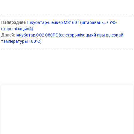
Папярэдняе:
Інкубатар-шейкер MS160T (штабаваны, з УФ-
стэрылізацыяй)
Далей:
Інкубатар CO2 C80PE (са стэрылізацыяй пры высокай
тэмпературы 180°C)