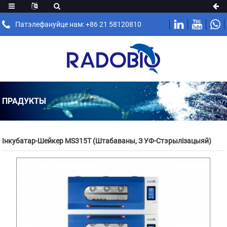
Патэлефануйце нам: +86 21 58120810
ПРАДУКТЫ
Інкубатар-Шейкер MS315T (штабаваны, З УФ-Стэрылізацыяй)