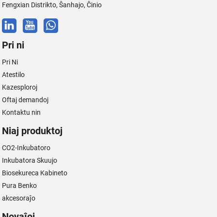
Fengxian Distrikto, Ŝanhajo, Ĉinio
Pri ni
Pri Ni
Atestilo
Kazesploroj
Oftaj demandoj
Kontaktu nin
Niaj produktoj
CO2-Inkubatoro
Inkubatora Skuujo
Biosekureca Kabineto
Pura Benko
akcesoraĵo
Novaĵoj