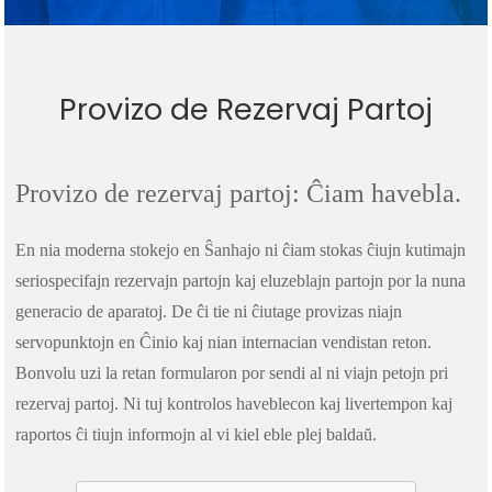
Provizo de Rezervaj Partoj
Provizo de rezervaj partoj: Ĉiam havebla.
En nia moderna stokejo en Ŝanhajo ni ĉiam stokas ĉiujn kutimajn
seriospecifajn rezervajn partojn kaj eluzeblajn partojn por la nuna
generacio de aparatoj. De ĉi tie ni ĉiutage provizas niajn
servopunktojn en Ĉinio kaj nian internacian vendistan reton.
Bonvolu uzi la retan formularon por sendi al ni viajn petojn pri
rezervaj partoj. Ni tuj kontrolos haveblecon kaj livertempon kaj
raportos ĉi tiujn informojn al vi kiel eble plej baldaŭ.