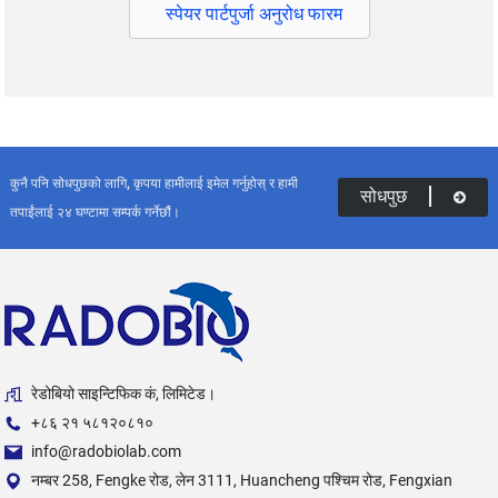
स्पेयर पार्टपुर्जा अनुरोध फारम
कुनै पनि सोधपुछको लागि, कृपया हामीलाई इमेल गर्नुहोस् र हामी
सोधपुछ
तपाईंलाई २४ घण्टामा सम्पर्क गर्नेछौं।
रेडोबियो साइन्टिफिक कं, लिमिटेड।
+८६ २१ ५८१२०८१०
info@radobiolab.com
नम्बर 258, Fengke रोड, लेन 3111, Huancheng पश्चिम रोड, Fengxian