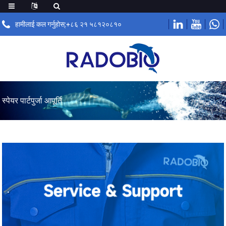
हामीलाई कल गर्नुहोस्:+८६ २१ ५८१२०८१०
स्पेयर पार्टपुर्जा आपूर्ति
.