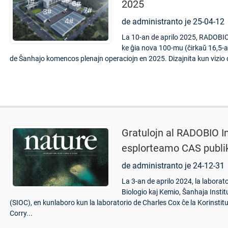
2025
de administranto je 25-04-12
La 10-an de aprilo 2025, RADOBIO S
ke ĝia nova 100-mu (ĉirkaŭ 16,5-ak
de Ŝanhajo komencos plenajn operaciojn en 2025. Dizajnita kun vizio de
Gratulojn al RADOBIO In
esplorteamo CAS publik
de administranto je 24-12-31
La 3-an de aprilo 2024, la laborat
Biologio kaj Kemio, Ŝanhaja Insti
(SIOC), en kunlaboro kun la laboratorio de Charles Cox ĉe la Korinstitu
Corry...