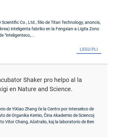
cientific Co., Ltd., filio de Titan Technology, anoncis,
rea) inteligenta fabriko en la Fengxian-a Ligita Zono
 "inteligenteco,...
LEGU PLI
cubator Shaker pro helpo al la
igi en Nature and Science.
orio de YiXiao Zhang ĉe la Centro por Intersekco de
tuto de Organika Kemio, Ĉina Akademio de Sciencoj
to Vitor Chang, Aŭstralio, kaj la laboratorio de Ben