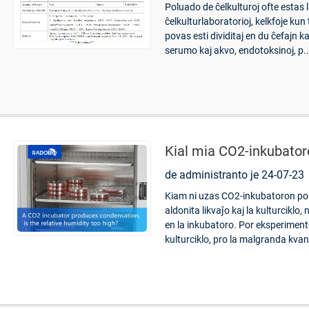
Poluado de ĉelkulturoj ofte estas 
ĉelkulturlaboratorioj, kelkfoje kun
povas esti dividitaj en du ĉefajn k
serumo kaj akvo, endotoksinoj, p..
Kial mia CO2-inkubato
de administranto je 24-07-23
Kiam ni uzas CO2-inkubatoron por k
aldonita likvaĵo kaj la kulturcikl
en la inkubatoro. Por eksperiment
kulturciklo, pro la malgranda kvan