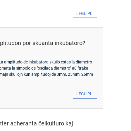
LEGU PLI
mplitudon por skuanta inkubatoro?
 La amplitudo de inkubatora skuilo estas la diametro
nomata la simbolo de "oscilada diametro" aŭ "traka
ormajn skuilojn kun amplitudoj de 3mm, 25mm, 26mm
LEGU PLI
nter adheranta ĉelkulturo kaj