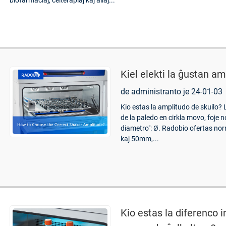
biofarmaciaj, ĉelterapiaj kaj aliaj...
Kiel elekti la ĝustan a
de administranto je 24-01-03
Kio estas la amplitudo de skuilo?
de la paledo en cirkla movo, foje 
diametro": Ø. Radobio ofertas n
kaj 50mm,...
Kio estas la diferenco i