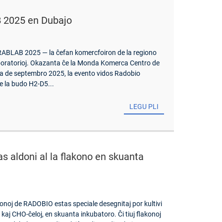
 2025 en Dubajo
RABLAB 2025 — la ĉefan komercfoiron de la regiono
aboratorioj. Okazanta ĉe la Monda Komerca Centro de
5a de septembro 2025, la evento vidos Radobio
ĉe la budo H2-D5...
LEGU PLI
 aldoni al la flakono en skuanta
akonoj de RADOBIO estas speciale desegnitaj por kultivi
kaj CHO-ĉeloj, en skuanta inkubatoro. Ĉi tiuj flakonoj