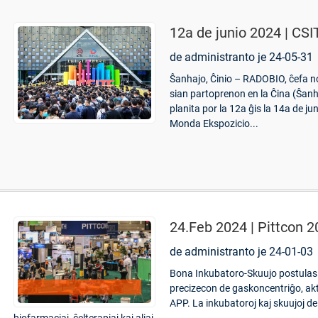
12a de junio 2024 | CS
de administranto je 24-05-31
Ŝanhajo, Ĉinio – RADOBIO, ĉefa no
sian partoprenon en la Ĉina (Ŝanh
planita por la 12a ĝis la 14a de ju
Monda Ekspozicio...
24.Feb 2024 | Pittcon 
de administranto je 24-01-03
Bona Inkubatoro-Skuujo postulas
precizecon de gaskoncentriĝo, akt
APP. La inkubatoroj kaj skuujoj d