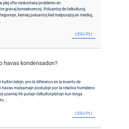
la plej ofte renkontata problemo en
 tre gravaj konsekvencoj. Poluantoj de ĉelkulturoj
ategoriojn, kemiaj poluantoj kiel malpuraĵoj en medioj,
.
LEGU PLI
ro havas kondensadon?
ultivi ĉelojn, pro la diferenco en la kvanto de
o, ni havas malsamajn postulojn por la relativa humideco
oj uzantaj 96-putajn ĉelkulturplatojn kun longa
to...
LEGU PLI