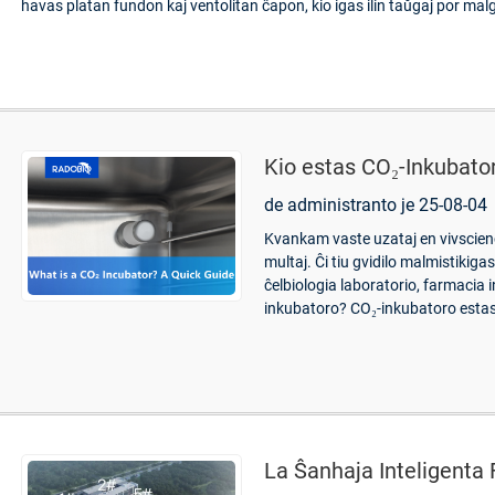
havas platan fundon kaj ventolitan ĉapon, kio igas ilin taŭgaj por malg
Kio estas CO₂-Inkubato
de administranto je 25-08-04
Kvankam vaste uzataj en vivscienc
multaj. Ĉi tiu gvidilo malmistikigas
ĉelbiologia laboratorio, farmacia 
inkubatoro? CO₂-inkubatoro estas
La Ŝanhaja Inteligenta