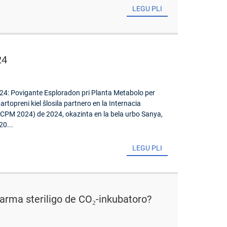
LEGU PLI
24
: Povigante Esploradon pri Planta Metabolo per
partopreni kiel ŝlosila partnero en la Internacia
ICPM 2024) de 2024, okazinta en la bela urbo Sanya,
20...
LEGU PLI
varma steriligo de CO₂-inkubatoro?