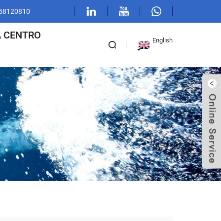
1 58120810
 CENTRO
English