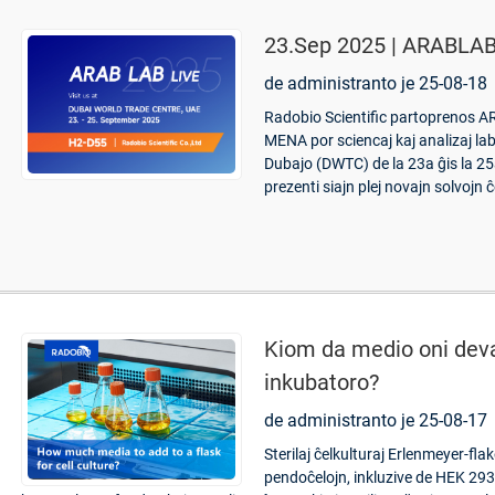
23.Sep 2025 | ARABLAB
de administranto je 25-08-18
Radobio Scientific partoprenos A
MENA por sciencaj kaj analizaj l
Dubajo (DWTC) de la 23a ĝis la 2
prezenti siajn plej novajn solvojn 
Kiom da medio oni devas
inkubatoro?
de administranto je 25-08-17
Sterilaj ĉelkulturaj Erlenmeyer-fl
pendoĉelojn, inkluzive de HEK 293 