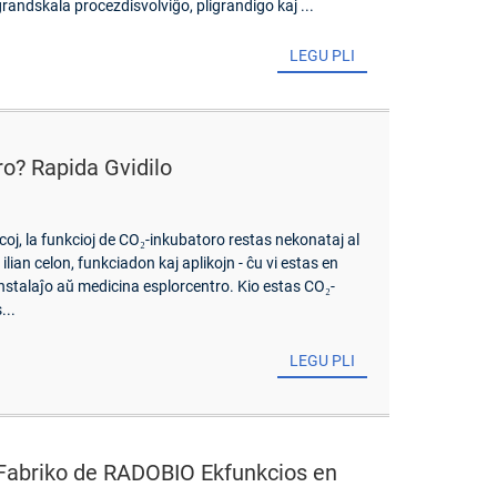
randskala procezdisvolviĝo, pligrandigo kaj ...
LEGU PLI
ro? Rapida Gvidilo
oj, la funkcioj de CO₂-inkubatoro restas nekonataj al
 ilian celon, funkciadon kaj aplikojn - ĉu vi estas en
instalaĵo aŭ medicina esplorcentro. Kio estas CO₂-
...
LEGU PLI
 Fabriko de RADOBIO Ekfunkcios en