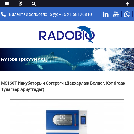
Бидэнтэй холбогдоно уу: +86 21 58120810
БҮТЭЭГДЭХҮҮНҮҮД
MS160T Инкубаторын Сэгсрэгч (Давхарлаж Болдог, Хэт Ягаан
Туяагаар Ариутгадаг)