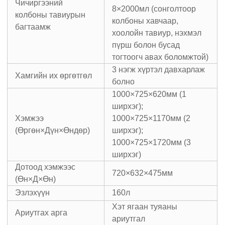
Чичиргээний
8×2000мл (сонголтоор
колбоны тавиурын
колбоны хавчаар,
багтаамж
хоолойн тавиур, нэхмэл
пүрш болон бусад
тогтоогч авах боломжтой)
3 нэгж хүртэл давхарлаж
Хамгийн их өргөтгөл
болно
1000×725×620мм (1
ширхэг);
Хэмжээ
1000×725×1170мм (2
(Өргөн×Дүн×Өндөр)
ширхэг);
1000×725×1720мм (3
ширхэг)
Дотоод хэмжээс
720×632×475мм
(Өн×Д×Өн)
Эзлэхүүн
160л
Хэт ягаан туяаны
Ариутгах арга
ариутгал