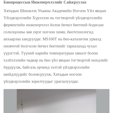
Биопроцессын Инженерчлэлийг Сайжруулах
Хятадын Шинжлэх Ухааны Академийн Ногоон Үйл явцын
Үйлдвэрлэлийн Хүрээлэн нь тогтвортой үйлдвэрлэлийн
ферментийн инженерчлэл болон бичил биетний бодисын
солилцооны зам зэрэг ногоон хими, биотехнологид
анхаарлаа хандуулдаг. MS160T нь био-каталитик урвалд
оновчтой болгосон бичил биетнийг тариалахад чухал
үүрэгтэй. Түүний нарийн температурын хяналт болон
хэлбэлзлийн чадвар нь био үйл явцын тогтвортой нөхцлийг
бүрдүүлж, байгаль орчинд ээлтэй үйлдвэрлэлийн
шийдлүүдийг боловсруулж, Хятадын ногоон
үйлдвэрлэлийн зорилтуудыг урагшлуулдаг.