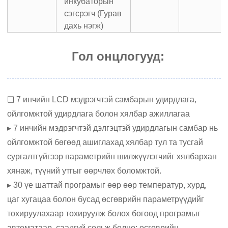
инкубаторын
сэгсрэгч (Гурав
дахь нэгж)
Гол онцлогууд:
❏ 7 инчийн LCD мэдрэгчтэй самбарын удирдлага,
ойлгомжтой удирдлага болон хялбар ажиллагаа
▸ 7 инчийн мэдрэгчтэй дэлгэцтэй удирдлагын самбар нь
ойлгомжтой бөгөөд ашиглахад хялбар тул та тусгай
сургалтгүйгээр параметрийн шилжүүлэгчийг хялбархан
хянаж, түүний утгыг өөрчлөх боломжтой.
▸ 30 үе шаттай програмыг өөр өөр температур, хурд,
цаг хугацаа болон бусад өсгөврийн параметрүүдийг
тохируулахаар тохируулж болох бөгөөд програмыг
автоматаар, саадгүй сольж болно; өсгөврийн