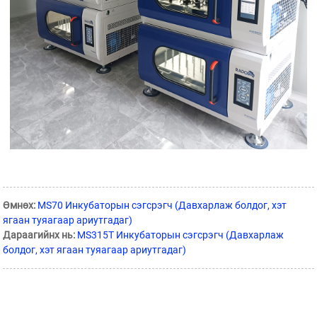
Өмнөх:
MS70 Инкубаторын сэгсрэгч (Давхарлаж болдог, хэт
ягаан туяагаар ариутгадаг)
Дараагийнх нь:
MS315T Инкубаторын сэгсрэгч (Давхарлаж
болдог, хэт ягаан туяагаар ариутгадаг)