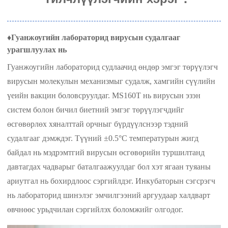
♦
Гуанжоугийн лабораторид вирусын судалгааг
урагшлуулах нь
Гуанжоугийн лабораторид судлаачид өндөр эмгэг төрүүлэгч
вирусын молекулын механизмыг судалж, хамгийн сүүлийн
үеийн вакцин боловсруулдаг. MS160T нь вирусын эзэн
систем болон бичил биетний эмгэг төрүүлэгчдийг
өсгөвөрлөх хяналттай орчныг бүрдүүлснээр тэдний
судалгааг дэмждэг. Түүний ±0.5°C температурын жигд
байдал нь мэдрэмтгий вирусын өсгөвөрийн туршилтанд
давтагдах чадварыг баталгаажуулдаг бол хэт ягаан туяаны
ариутгал нь бохирдлоос сэргийлдэг. Инкубаторын сэгсрэгч
нь лабораторид шинэлэг эмчилгээний аргуудаар халдварт
өвчнөөс урьдчилан сэргийлэх боломжийг олгодог.