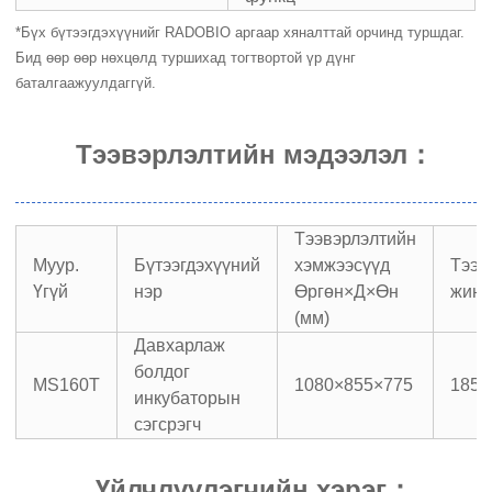
*Бүх бүтээгдэхүүнийг RADOBIO аргаар хяналттай орчинд туршдаг.
Бид өөр өөр нөхцөлд туршихад тогтвортой үр дүнг
баталгаажуулдаггүй.
Тээвэрлэлтийн мэдээлэл
：
Тээвэрлэлтийн
Муур.
Бүтээгдэхүүний
хэмжээсүүд
Тээв
Үгүй
нэр
Өргөн×Д×Өн
жин (
(мм)
Давхарлаж
болдог
MS160T
1080×855×775
185
инкубаторын
сэгсрэгч
Үйлчлүүлэгчийн хэрэг
：