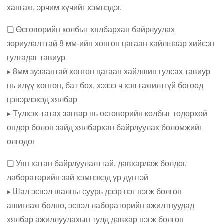
хангаж, эрчим хүчийг хэмнэдэг.
❏ Өсгөвөрийн колбыг хялбархан байрлуулах
зориулалттай 8 мм-ийн хөнгөн цагаан хайлшаар хийсэн
гулгадаг тавиур
▸ 8мм зузаантай хөнгөн цагаан хайлшин гулсах тавиур
нь илүү хөнгөн, бат бөх, хэзээ ч хэв гажилтгүй бөгөөд
цэвэрлэхэд хялбар
▸ Түлхэх-татах загвар нь өсгөвөрийн колбыг тодорхой
өндөр болон зайд хялбархан байрлуулах боломжийг
олгодог
❏ Уян хатан байрлуулалттай, давхарлаж болдог,
лабораторийн зай хэмнэхэд үр дүнтэй
▸ Шал эсвэл шалны суурь дээр нэг нэгж болгон
ашиглаж болно, эсвэл лабораторийн ажилтнуудад
хялбар ажиллуулахын тулд давхар нэгж болгон