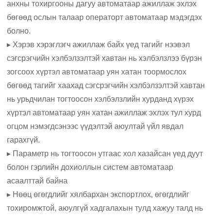
анхны тохиргооны дагуу автоматаар ажиллаж эхлэх
бөгөөд ослын талаар операторт автоматаар мэдэгдэх
болно.
▸ Хэрэв хэрэглэгч ажиллаж байх үед тагийг нээвэл
сэгсрэгчийн хэлбэлзэлтэй хавтан нь хэлбэлзлээ бүрэн
зогсоох хүртэл автоматаар уян хатан тоормослох
бөгөөд тагийг хаахад сэгсрэгчийн хэлбэлзэлтэй хавтан
нь урьдчилан тогтоосон хэлбэлзлийн хурданд хүрэх
хүртэл автоматаар уян хатан ажиллаж эхлэх тул хурд
огцом нэмэгдсэнээс үүдэлтэй аюултай үйл явдал
гарахгүй.
▸ Параметр нь тогтоосон утгаас хол хазайсан үед дуут
болон гэрлийн дохиоллын систем автоматаар
асаалттай байна
▸ Нөөц өгөгдлийг хялбархан экспортлох, өгөгдлийг
тохиромжтой, аюулгүй хадгалахын тулд хажуу талд нь