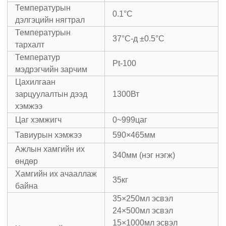
Температурын
0.1°C
дэлгэцийн нягтрал
Температурын
37°C-д ±0.5°C
тархалт
Температур
Pt-100
мэдрэгчийн зарчим
Цахилгаан
зарцуулалтын дээд
1300Вт
хэмжээ
Цаг хэмжигч
0~999цаг
Тавиурын хэмжээ
590×465мм
Ажлын хамгийн их
340мм (нэг нэгж)
өндөр
Хамгийн их ачааллаж
35кг
байна
35×250мл эсвэл
24×500мл эсвэл
15×1000мл эсвэл