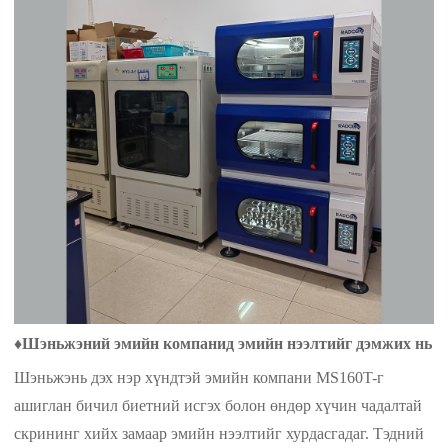
♦
Шэньжэний эмийн компанид эмийн нээлтийг дэмжих нь
Шэньжэнь дэх нэр хүндтэй эмийн компани MS160T-г
ашиглан бичил биетний исгэх болон өндөр хүчин чадалтай
скрининг хийх замаар эмийн нээлтийг хурдасгадаг. Тэдний