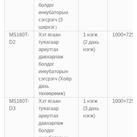
болдог
инкубаторын
сэгсрэгч (3
ширхэг）
MS160T-
Хэт ягаан
1 нэгж
1000×725
D2
туяагаар
(2 дахь
ариутгах
нэгж)
давхарлаж
болдог
инкубаторын
сэгсрэгч (Хоёр
дахь
төхөөрөмж)
MS160T-
Хэт ягаан
1 нэгж
1000×725
D3
туяагаар
(3 дахь
ариутгах
нэгж)
давхарлаж
болдог