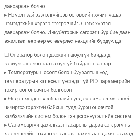
давхарлаж болно
▸ Нэмэлт зай эзэлэлгүйгээр өсгөврийн хүчин чадал
нэмэгдэхийн хэрээр сэгсрэгчийг 3 нэгж хүртэл
давхарлаж болно. Инкубаторын сэгсрэгч бүр бие даан
ажиллаж, өөр өөр өсгөвөрлөх нөхцлийг бүрдүүлдэг.
❏ Оператор болон дээжийн аюулгүй байдалд
зориулсан олон талт аюулгүй байдлын загвар
▸ Температурын өсөлт болон бууралтын үед
температурын хэт өсөлт үүсгэдэггүй PID параметрийн
тохиргоог оновчтой болгосон
▸ Өндөр хурдны хэлбэлзлийн үед өөр ямар ч хүсээгүй
чичиргээ гарахгүй байхын тулд бүрэн оновчтой
хэлбэлзлийн систем болон тэнцвэржүүлэлтийн систем
▸ Санамсаргүй цахилгаан тасарсны дараа сэгсрэгч нь
хэрэглэгчийн тохиргоог санаж, цахилгаан дахин асахад