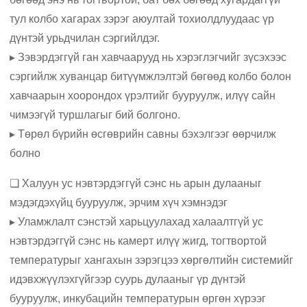
тул колбо хагарах зэрэг аюултай тохиолдлуудаас үр
дүнтэй урьдчилан сэргийлдэг.
▸ Зэвэрдэггүй ган хавчаарууд нь хэрэглэгчийг зүсэхээс
сэргийлж хуванцар битүүмжлэлтэй бөгөөд колбо болон
хавчаарын хоорондох үрэлтийг бууруулж, илүү сайн
чимээгүй туршлагыг бий болгоно.
▸ Төрөл бүрийн өсгөврийн савны бэхэлгээг өөрчилж
болно
❏ Халуун ус нэвтэрдэггүй сэнс нь арын дулааныг
мэдэгдэхүйц бууруулж, эрчим хүч хэмнэдэг
▸ Уламжлалт сэнстэй харьцуулахад халаалтгүй ус
нэвтэрдэггүй сэнс нь камерт илүү жигд, тогтвортой
температурыг хангахын зэрэгцээ хөргөлтийн системийг
идэвхжүүлэхгүйгээр суурь дулааныг үр дүнтэй
бууруулж, инкубацийн температурын өргөн хүрээг