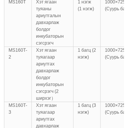
MS160T
Хэт ягаан
1 нэгж
1000×725
туяаны
(1 нэгж)
(Суурь баг
ариутгалын
давхарлаж
болдог
инкубаторын
сэгсрэгч
MS160T-
Хэт ягаан
1 багц (2
1000×725
2
туяагаар
нэгж)
(Суурь баг
ариутгах
давхарлаж
болдог
инкубаторын
сэгсрэгч (2
ширхэг）
MS160T-
Хэт ягаан
1 багц (3
1000×725
3
туяагаар
нэгж)
(Суурь баг
ариутгах
давхарлаж