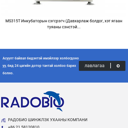
MS315T Инкубаторын сэгсрэгч (Давхарлаж болдог, хэт ягаан
туяаны сэнстэй...
Асуулт байвал бидэнтэй имэйлээр холбогдоно
лавлагаа
уу, бид 24 цагийн дотор тантай холбоо барих
болно.
РАДОБИО ШИНЖЛЭХ УХААНЫ КОМПАНИ
+86 21 58120810