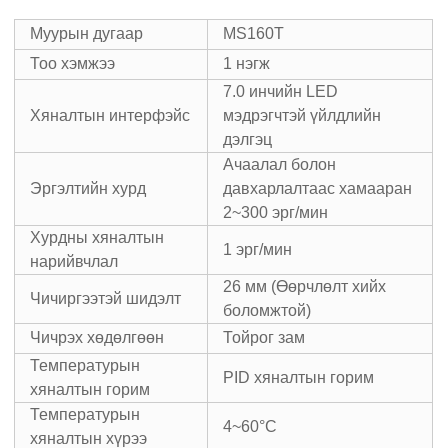
Муурын дугаар
MS160T
Тоо хэмжээ
1 нэгж
7.0 инчийн LED
Хяналтын интерфэйс
мэдрэгчтэй үйлдлийн
дэлгэц
Ачаалал болон
Эргэлтийн хурд
давхарлалтаас хамааран
2~300 эрг/мин
Хурдны хяналтын
1 эрг/мин
нарийвчлал
26 мм (Өөрчлөлт хийх
Чичиргээтэй шидэлт
боломжтой)
Чичрэх хөдөлгөөн
Тойрог зам
Температурын
PID хяналтын горим
хяналтын горим
Температурын
4~60°C
хяналтын хүрээ