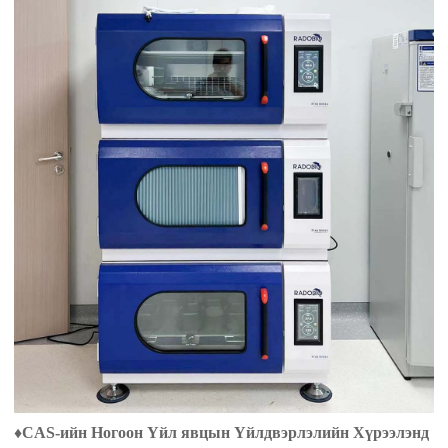
♦
CAS-ийн Ногоон Үйл явцын Үйлдвэрлэлийн Хүрээлэнд