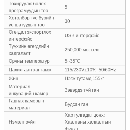
Тохируулж болох
5
програмуудын тоо
Хөтөлбөр тус бүрийн
30
үе шатуудын тоо
Өгөгдөл экспортлох
USB интерфэйс
интерфэйс
Түүхийн өгөгдлийн
250,000 мессеж
хадгалалт
Орчны температур
5~35°C
Цахилгаан хангамж
115/230V±10%, 50/60Hz
Жин
Нэгж тутамд 155кг
Материал
Зэвэрдэггүй ган
инкубацийн камер
Гаднах камерын
Будсан ган
материал
Хар гулгадаг цонх;
Нэмэлт зүйл
Хаалганы халаалтын
функц