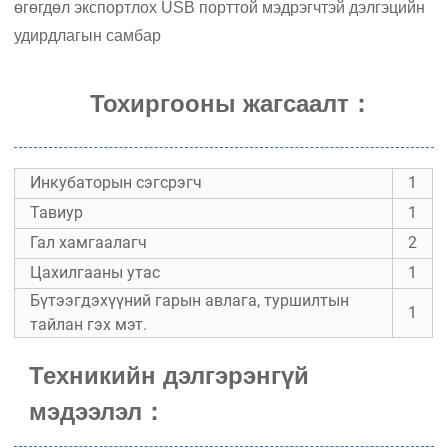
өгөгдөл экспортлох USB порттой мэдрэгчтэй дэлгэцийн
удирдлагын самбар
Тохиргооны жагсаалт：
Инкубаторын сэгсрэгч
1
Тавиур
1
Гал хамгаалагч
2
Цахилгааны утас
1
Бүтээгдэхүүний гарын авлага, туршилтын
1
тайлан гэх мэт.
Техникийн дэлгэрэнгүй
мэдээлэл
：