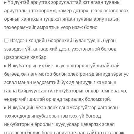
▸ Үр дүнтэй ариутгах зориулалттай хэт ягаан туяаны
ариутгалын төхөөрөмж, камер доторх цэвэр өсгөвөрлөх
орчныг хангахын тулд хэт ягаан туяаны ариутгалын
төхөөрөмжийг амралтын үеэр нээж болно
❏ Нэгдсэн хөндийн бөөрөнхий булангууд нь бүрэн
зэвэрдэггүй гангаар хийгдсэн, үзэсгэлэнтэй бөгөөд
цэвэрлэхэд хялбар
▸ Инкубаторын их бие нь ус нэвтэрдэггүй дизайнтай
бөгөөд хөтлөгч мотор болон электрон эд ангиуд зэрэг ус
эсвэл манан мэдрэмтгий бүх эд ангиудыг камерын
гадна байрлуулсан тул инкубаторыг өндөр температур,
өндөр чийгшилтэй орчинд тариалах боломжтой.
▸ Инкубацийн үеэр лонх санамсаргүйгээр хагарсан
тохиолдолд инкубаторыг гэмтээхгүй бөгөөд
инкубаторын ёроолыг шууд усаар цэвэрлэх эсвэл
цэвэрлэгч бодис болон ариутгагчаар сайтар цэвэрлэж,