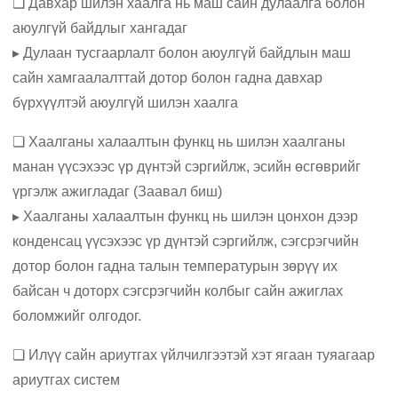
❏ Давхар шилэн хаалга нь маш сайн дулаалга болон
аюулгүй байдлыг хангадаг
▸ Дулаан тусгаарлалт болон аюулгүй байдлын маш
сайн хамгаалалттай дотор болон гадна давхар
бүрхүүлтэй аюулгүй шилэн хаалга
❏ Хаалганы халаалтын функц нь шилэн хаалганы
манан үүсэхээс үр дүнтэй сэргийлж, эсийн өсгөврийг
үргэлж ажигладаг (Заавал биш)
▸ Хаалганы халаалтын функц нь шилэн цонхон дээр
конденсац үүсэхээс үр дүнтэй сэргийлж, сэгсрэгчийн
дотор болон гадна талын температурын зөрүү их
байсан ч доторх сэгсрэгчийн колбыг сайн ажиглах
боломжийг олгодог.
❏ Илүү сайн ариутгах үйлчилгээтэй хэт ягаан туяагаар
ариутгах систем