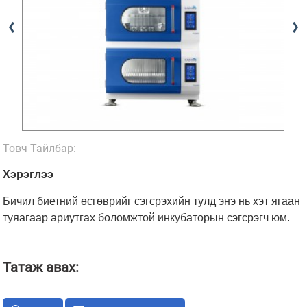
Товч Тайлбар:
Хэрэглээ
Бичил биетний өсгөврийг сэгсрэхийн тулд энэ нь хэт ягаан
туяагаар ариутгах боломжтой инкубаторын сэгсрэгч юм.
Татаж авах: