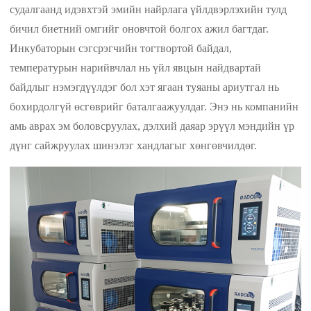
судалгаанд идэвхтэй эмийн найрлага үйлдвэрлэхийн тулд
бичил биетний омгийг оновчтой болгох ажил багтдаг.
Инкубаторын сэгсрэгчийн тогтвортой байдал,
температурын нарийвчлал нь үйл явцын найдвартай
байдлыг нэмэгдүүлдэг бол хэт ягаан туяаны ариутгал нь
бохирдолгүй өсгөврийг баталгаажуулдаг. Энэ нь компанийн
амь аврах эм боловсруулах, дэлхий даяар эрүүл мэндийн үр
дүнг сайжруулах шинэлэг хандлагыг хөнгөвчилдөг.