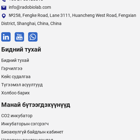
info@radobiolab.com
№258, Fengke Road, Lane 3111, Huancheng West Road, Fengxian
District, Shanghai, China, China
Бидний тухай
Бидний тухай
Гэрчилгээ
Кейс судалгаа
Түгээмэл асуултууд
Холбоо барих
Манай бүтээгдэхүүнүүд
CO2 инкубатор
Инкубаторын сэгсрэгч
Биоаюулгүй байдлын кабинет