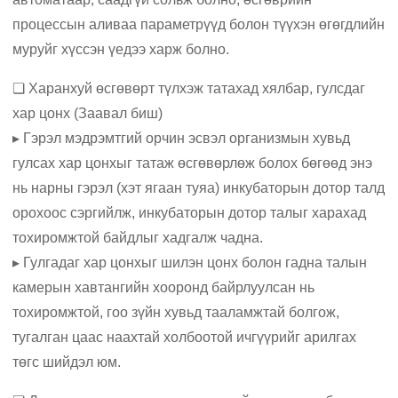
процессын аливаа параметрүүд болон түүхэн өгөгдлийн
муруйг хүссэн үедээ харж болно.
❏ Харанхуй өсгөвөрт түлхэж татахад хялбар, гулсдаг
хар цонх (Заавал биш)
▸ Гэрэл мэдрэмтгий орчин эсвэл организмын хувьд
гулсах хар цонхыг татаж өсгөвөрлөж болох бөгөөд энэ
нь нарны гэрэл (хэт ягаан туяа) инкубаторын дотор талд
орохоос сэргийлж, инкубаторын дотор талыг харахад
тохиромжтой байдлыг хадгалж чадна.
▸ Гулгадаг хар цонхыг шилэн цонх болон гадна талын
камерын хавтангийн хооронд байрлуулсан нь
тохиромжтой, гоо зүйн хувьд тааламжтай болгож,
тугалган цаас наахтай холбоотой ичгүүрийг арилгах
төгс шийдэл юм.