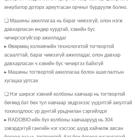
инкубатор доторх ариутгасан орчныг бүрдүүлж болно.
❏ Машины ажиллагаа нь бараг чимээгүй, олон нэгж
давхарласан өндөр хурдтай, хэвийн бус
чичиргээгүйгээр ажилладаг
▸ Өвөрмөц холхивчийн технологитой тогтвортой
асаалттай, бараг чимээгүй ажилладаг, олон давхар
давхарласан ч хэвийн бус чичиргээ байхгүй
▸ Машины тогтвортой ажиллагаа болон ашиглалтын
хугацаа уртсах
❏ Нэг ширхэг хэвний колбоны хавчаар нь тогтвортой
бөгөөд бат бөх тул хавчаар эвдрэхээс үүдэлтэй аюултай
тохиолдлоос үр дүнтэй урьдчилан сэргийлдэг
▸ RADOBIO-ийн бүх колбоны хавчаарууд нь 304
зэвэрдэггүй гангийн нэг хэсгээс шууд хайчилж авсан
бөгөөд энэ нь тогтвортой, бат бөх бөгөөд хугардаггүй