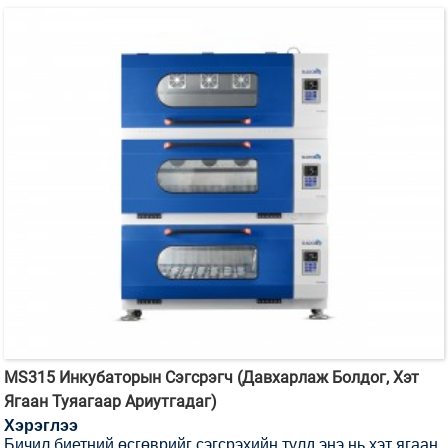
MS315 Инкубаторын Сэгсрэгч (Давхарлаж Болдог, Хэт
Ягаан Туяагаар Ариутгадаг)
Хэрэглээ
Бичил биетний өсгөврийг сэгсрэхийн тулд энэ нь хэт ягаан