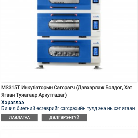
MS315T Инкубаторын Сэгсрэгч (Давхарлаж Болдог, Хэт
Ягаан Туяагаар Ариутгадаг)
Хэрэглээ
Бичил биетний өсгөврийг сэгсрэхийн тулд энэ нь хэт ягаан
туяагаар ариутгах боломжтой инкубаторын сэгсрэгч юм.
ЛАВЛАГАА
ДЭЛГЭРЭНГҮЙ