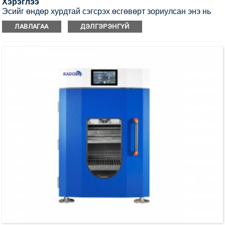
Хэрэглээ
Эсийг өндөр хурдтай сэгсрэх өсгөвөрт зориулсан энэ нь
хос мотор болон хос сэгсрэх тавиуртай хэт ягаан туяагаар
ЛАВЛАГАА
ДЭЛГЭРЭНГҮЙ
ариутгах давхарлаж болдог инкубатор сэгсрэгч юм.