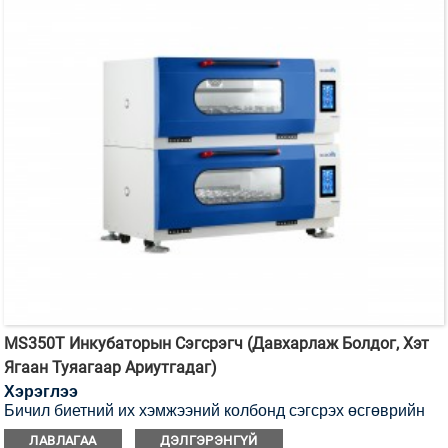
MS350T Инкубаторын Сэгсрэгч (Давхарлаж Болдог, Хэт
Ягаан Туяагаар Ариутгадаг)
Хэрэглээ
Бичил биетний их хэмжээний колбонд сэгсрэх өсгөврийн
хувьд энэ нь хэт ягаан туяагаар ариутгах боломжтой
ЛАВЛАГАА
ДЭЛГЭРЭНГҮЙ