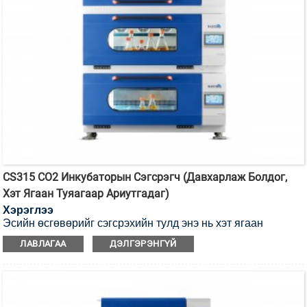
CS315 CO2 Инкубаторын Сэгсрэгч (Давхарлаж Болдог,
Хэт Ягаан Туяагаар Ариутгадаг)
Хэрэглээ
Эсийн өсгөвөрийг сэгсрэхийн тулд энэ нь хэт ягаан
туяагаар ариутгах CO2 инкубаторын сэгсрэгч юм.
ЛАВЛАГАА
ДЭЛГЭРЭНГҮЙ