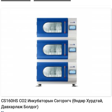
инкубаторын сэгсрэгч юм.
CS160HS CO2 Инкубаторын Сэгсрэгч (Өндөр Хурдтай,
Давхарлаж Болдог)