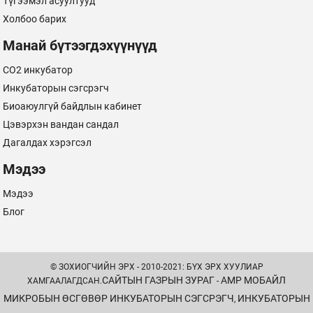
Түгээмэл асуултууд
Холбоо барих
Манай бүтээгдэхүүнүүд
CO2 инкубатор
Инкубаторын сэгсрэгч
Биоаюулгүй байдлын кабинет
Цэвэрхэн вандан сандал
Дагалдах хэрэгсэл
Мэдээ
Мэдээ
Блог
© ЗОХИОГЧИЙН ЭРХ - 2010-2021: БҮХ ЭРХ ХУУЛИАР
САЙТЫН ГАЗРЫН ЗУРАГ
AMP МОБАЙЛ
ХАМГААЛАГДСАН.
-
МИКРОБЫН ӨСГӨВӨР ИНКУБАТОРЫН СЭГСРЭГЧ
ИНКУБАТОРЫН
,