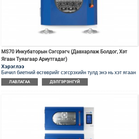
MS70 Инкубаторын Сэгсрэгч (Давхарлаж Болдог, Хэт
Ягаан Туяагаар Ариутгадаг)
Хэрэглээ
Бичил биетний өсгөврийг сэгсрэхийн тулд энэ нь хэт ягаан
туяагаар ариутгах боломжтой инкубаторын сэгсрэгч юм.
ЛАВЛАГАА
ДЭЛГЭРЭНГҮЙ