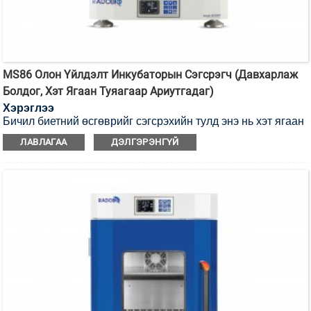
MS86 Олон Үйлдэлт Инкубаторын Сэгсрэгч (Давхарлаж
Болдог, Хэт Ягаан Туяагаар Ариутгадаг)
Хэрэглээ
Бичил биетний өсгөврийг сэгсрэхийн тулд энэ нь хэт ягаан
туяагаар ариутгах боломжтой инкубаторын сэгсрэгч юм.
ЛАВЛАГАА
ДЭЛГЭРЭНГҮЙ