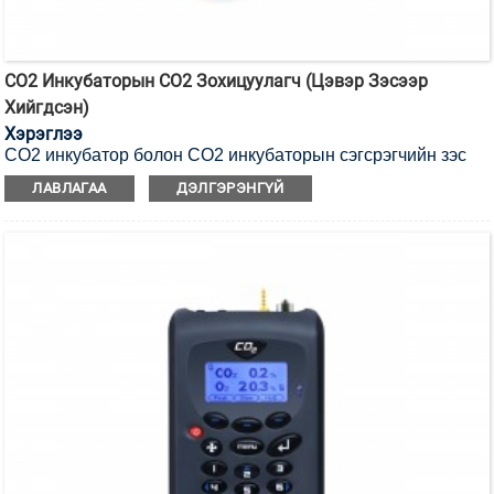
CO2 Инкубаторын CO2 Зохицуулагч (цэвэр Зэсээр
Хийгдсэн)
Хэрэглээ
CO2 инкубатор болон CO2 инкубаторын сэгсрэгчийн зэс
зохицуулагч.
ЛАВЛАГАА
ДЭЛГЭРЭНГҮЙ