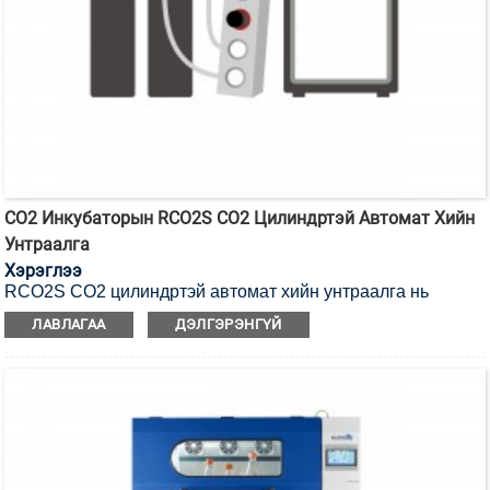
CO2 Инкубаторын RCO2S CO2 Цилиндртэй Автомат Хийн
Унтраалга
Хэрэглээ
RCO2S CO2 цилиндртэй автомат хийн унтраалга нь
тасралтгүй хийн хангамжийг хангах шаардлагад
ЛАВЛАГАА
ДЭЛГЭРЭНГҮЙ
нийцүүлэн бүтээгдсэн.