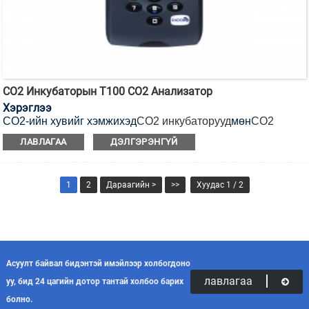
CO2 Инкубаторын T100 CO2 Анализатор
Хэрэглээ
CO2-ийн хувийг хэмжихэд
CO2 инкубаторууд
мөн
CO2
инкубаторын сэгсрэгч
.
ЛАВЛАГАА
ДЭЛГЭРЭНГҮЙ
1
2
Дараагийн >
>>
Хуудас 1 / 2
Асуулт байвал бидэнтэй имэйлээр холбогдоно
лавлагаа
уу, бид 24 цагийн дотор тантай холбоо барих
болно.