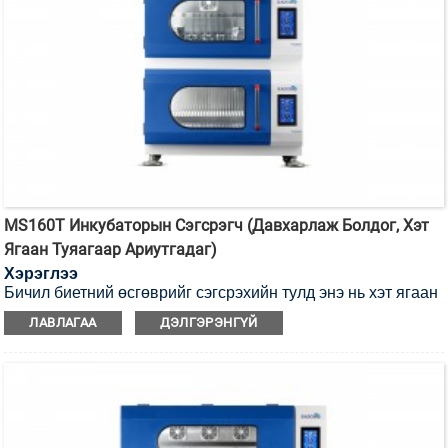
MS160T Инкубаторын Сэгсрэгч (Давхарлаж Болдог, Хэт
Ягаан Туяагаар Ариутгадаг)
Хэрэглээ
Бичил биетний өсгөврийг сэгсрэхийн тулд энэ нь хэт ягаан
туяагаар ариутгах боломжтой инкубаторын сэгсрэгч юм.
ЛАВЛАГАА
ДЭЛГЭРЭНГҮЙ