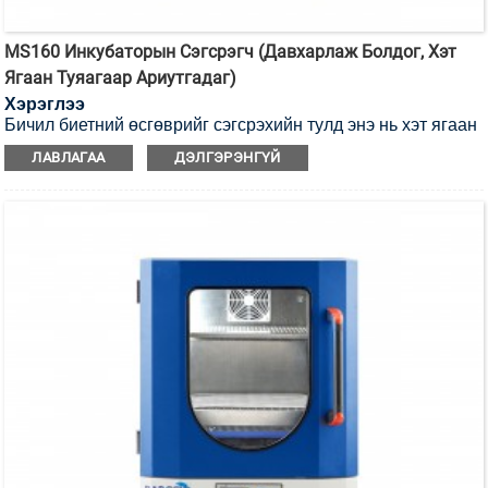
MS160 Инкубаторын Сэгсрэгч (Давхарлаж Болдог, Хэт
Ягаан Туяагаар Ариутгадаг)
Хэрэглээ
Бичил биетний өсгөврийг сэгсрэхийн тулд энэ нь хэт ягаан
туяагаар ариутгах боломжтой инкубаторын сэгсрэгч юм.
ЛАВЛАГАА
ДЭЛГЭРЭНГҮЙ