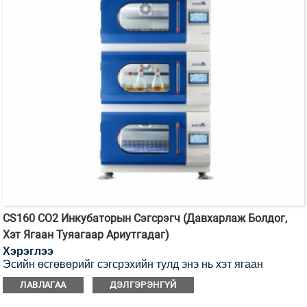
CS160 CO2 Инкубаторын Сэгсрэгч (Давхарлаж Болдог,
Хэт Ягаан Туяагаар Ариутгадаг)
Хэрэглээ
Эсийн өсгөвөрийг сэгсрэхийн тулд энэ нь хэт ягаан
туяагаар ариутгах CO2 инкубаторын сэгсрэгч юм.
ЛАВЛАГАА
ДЭЛГЭРЭНГҮЙ