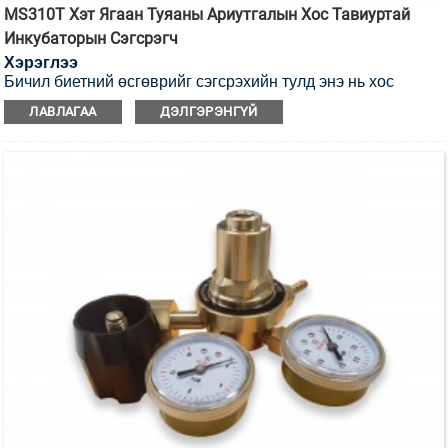
MS310T Хэт Ягаан Туяаны Ариутгалын Хос Тавиуртай
Инкубаторын Сэгсрэгч
Хэрэглээ
Бичил биетний өсгөврийг сэгсрэхийн тулд энэ нь хос
тавиуртай хэт ягаан туяагаар ариутгах инкубаторын
ЛАВЛАГАА
ДЭЛГЭРЭНГҮЙ
сэгсрэгч юм.