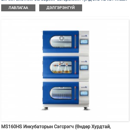
туяагаар ариутгах боломжтой инкубаторын сэгсрэгч юм.
ЛАВЛАГАА
ДЭЛГЭРЭНГҮЙ
MS160HS Инкубаторын Сэгсрэгч (Өндөр Хурдтай,