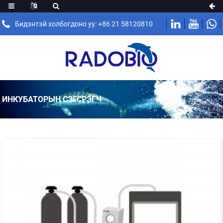
Бидэнтэй холбогдоно уу: +86 21 58120810
ИНКУБАТОРЫН СЭГСРЭГЧ