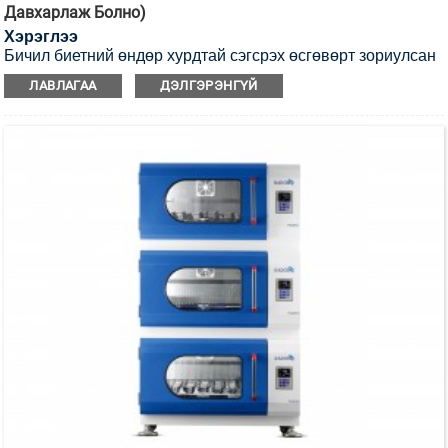
Давхарлаж Болно)
Хэрэглээ
Бичил биетний өндөр хурдтай сэгсрэх өсгөвөрт зориулсан
энэ нь хос моторт болон давхар сэгсрэх тавиуртай хэт
ЛАВЛАГАА
ДЭЛГЭРЭНГҮЙ
ягаан туяагаар ариутгах давхарлаж болох инкубатор
сэгсрэгч юм.