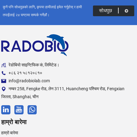
कुनै पनि सोधपुछको लागि, कृपया हामीलाई इमेल गर्नुहोस् र हामी
सोधपुछ
तपाईंलाई २४ घण्टामा सम्पर्क गर्नेछौं।
रेडोबियो साइन्टिफिक कं, लिमिटेड।
+८६ २१ ५८१२०८१०
info@radobiolab.com
नम्बर 258, Fengke रोड, लेन 3111, Huancheng पश्चिम रोड, Fengxian
जिल्ला, Shanghai, चीन
हाम्रो बारेमा
हाम्रो बारेमा