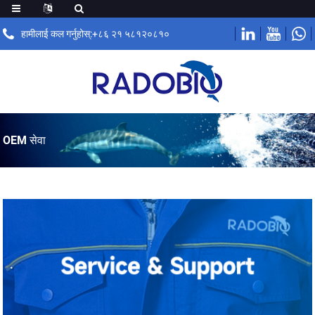
हामीलाई कल गर्नुहोस्:+८६ २१ ५८१२०८१०
OEM सेवा
.