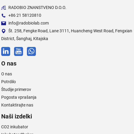
RADOBIO ZNANSTVENO D.O.O.
+86 21 58120810
info@radobiolab.com
Št. 258, Fengke Road, Lane 3111, Huancheng West Road, Fengxian
District, Šanghaj, Kitajska
O nas
O nas
Potrdilo
Študije primerov
Pogosta vprašanja
Kontaktirajte nas
Naši izdelki
CO2 inkubator