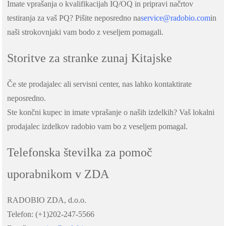
Imate vprašanja o kvalifikacijah IQ/OQ in pripravi načrtov
testiranja za vaš PQ? Pišite neposredno na
service@radobio.com
in
naši strokovnjaki vam bodo z veseljem pomagali.
Storitve za stranke zunaj Kitajske
Če ste prodajalec ali servisni center, nas lahko kontaktirate
neposredno.
Ste končni kupec in imate vprašanje o naših izdelkih? Vaš lokalni
prodajalec izdelkov radobio vam bo z veseljem pomagal.
Telefonska številka za pomoč
uporabnikom v ZDA
RADOBIO ZDA, d.o.o.
Telefon: (+1)202-247-5566