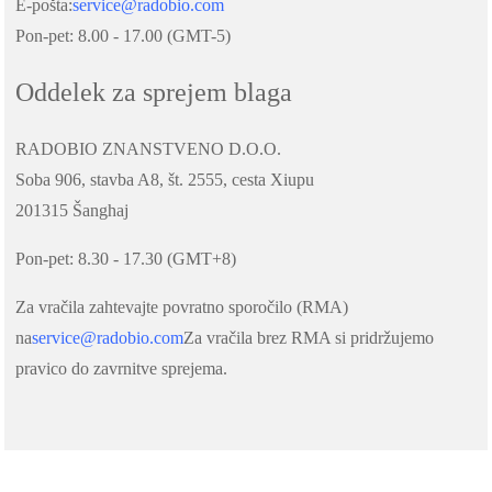
E-pošta:
service@radobio.com
Pon-pet: 8.00 - 17.00 (GMT-5)
Oddelek za sprejem blaga
RADOBIO ZNANSTVENO D.O.O.
Soba 906, stavba A8, št. 2555, cesta Xiupu
201315 Šanghaj
Pon-pet: 8.30 - 17.30 (GMT+8)
Za vračila zahtevajte povratno sporočilo (RMA)
na
service@radobio.com
Za vračila brez RMA si pridržujemo
pravico do zavrnitve sprejema.