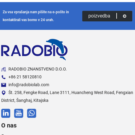
Za vsa vprašanja nam pišite na e-pošto in
poizvedba
kontaktirali vas bomo v 24 urah.
RADOBIO ZNANSTVENO D.O.O.
+86 21 58120810
info@radobiolab.com
Št. 258, Fengke Road, Lane 3111, Huancheng West Road, Fengxian
District, Šanghaj, Kitajska
O nas