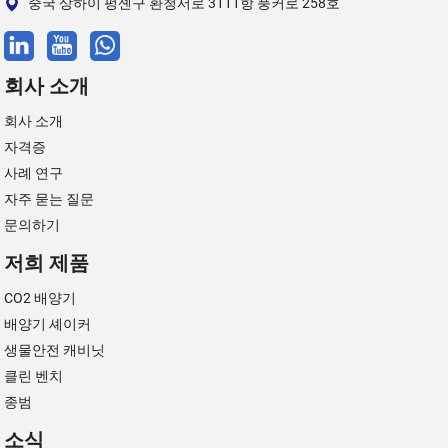
중국 상하이 펑셴구 환청서로 3111항 풍커로 258호
회사 소개
회사 소개
자격증
사례 연구
자주 묻는 질문
문의하기
저희 제품
CO2 배양기
배양기 셰이커
생물안전 캐비닛
클린 벤치
종범
소식