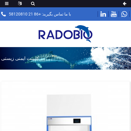
با ما تماس بگیرید: +86 21 58120810
کابینت ایمنی زیستی