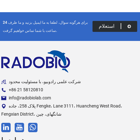
برای هرگونه سوال، لطفا به ما ایمیل بزنید و ما ظرف 24
استعلام
ساعت با شما تماس خواهیم گرفت.
شرکت علمی رادوبیو، با مسئولیت محدود
‎+86 21 58120810‎
info@radobiolab.com
پلاک 258، جاده Fengke، Lane 3111، Huancheng West Road،
Fengxian District، شانگهای، چین
درباره ما