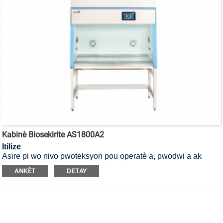
Kabinè Biosekirite AS1800A2
Itilize
Asire pi wo nivo pwoteksyon pou operatè a, pwodwi a ak
anviwònman an, li se yon Kabinèt Sekirite Byolojik Klas II, Tip
ANKÈT
DETAY
A2.