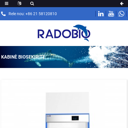
Rele nou: +86 21 58120810
KABINÈ BIOSEKIRITE