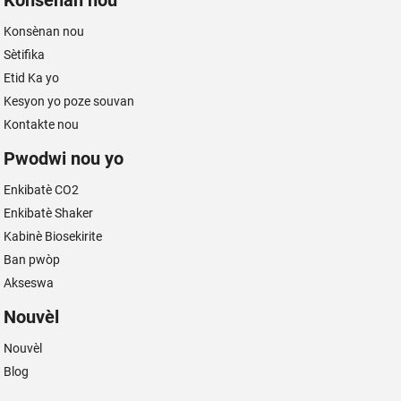
Konsènan nou
Sètifika
Etid Ka yo
Kesyon yo poze souvan
Kontakte nou
Pwodwi nou yo
Enkibatè CO2
Enkibatè Shaker
Kabinè Biosekirite
Ban pwòp
Akseswa
Nouvèl
Nouvèl
Blog