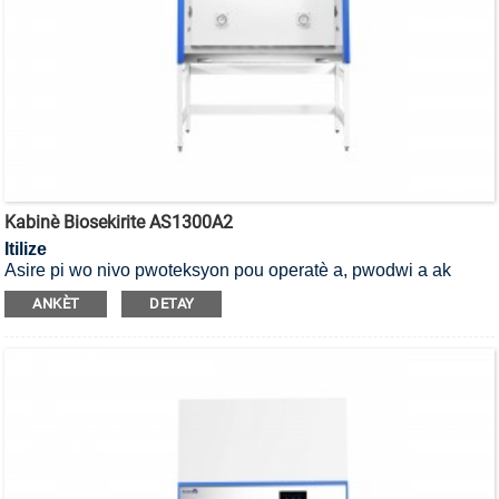
Kabinè Biosekirite AS1300A2
Itilize
Asire pi wo nivo pwoteksyon pou operatè a, pwodwi a ak
anviwònman an, li se yon Kabinèt Sekirite Byolojik Klas II, Tip
ANKÈT
DETAY
A2.