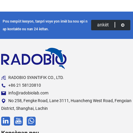
Pou nenpòt kesyon, tanpri voye yon imèl ba nou epi n
ankèt
ap kontakte ou nan 24 èdtan.
RADOBIO SYANTIFIK CO., LTD.
+86 21 58120810
info@radobiolab.com
No 258, Fengke Road, Lane 3111, Huancheng West Road, Fengxian
District, Shanghai, Lachin
Konsènan nou