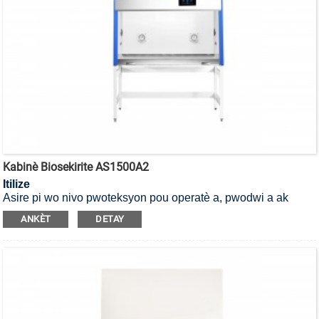
Kabinè Biosekirite AS1500A2
Itilize
Asire pi wo nivo pwoteksyon pou operatè a, pwodwi a ak
anviwònman an, li se yon Kabinèt Sekirite Byolojik Klas II, Tip
ANKÈT
DETAY
A2.