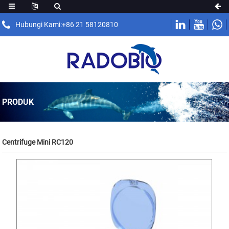
Hubungi Kami:+86 21 58120810
PRODUK
Centrifuge Mini RC120