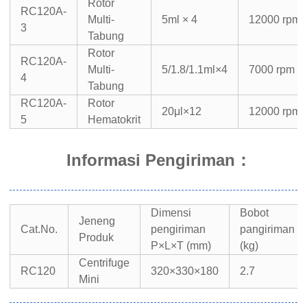
Rotor
RC120A-
Multi-
5ml × 4
12000 rpm
3
Tabung
Rotor
RC120A-
Multi-
5/1.8/1.1ml×4
7000 rpm
4
Tabung
RC120A-
Rotor
20μl×12
12000 rpm
5
Hematokrit
Informasi Pengiriman
：
Dimensi
Bobot
Jeneng
Cat.No.
pengiriman
pangiriman
Produk
P×L×T (mm)
(kg)
Centrifuge
RC120
320×330×180
2.7
Mini