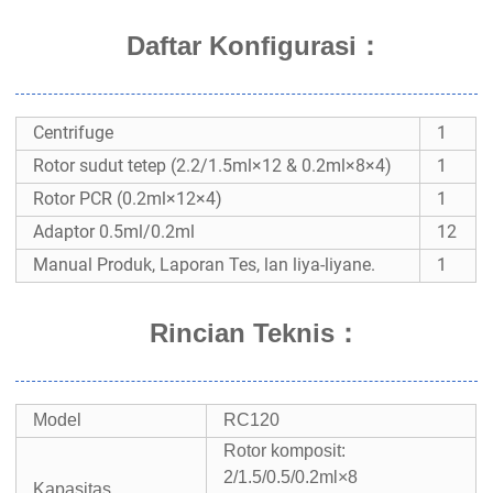
Daftar Konfigurasi：
Centrifuge
1
Rotor sudut tetep (2.2/1.5ml×12 & 0.2ml×8×4)
1
Rotor PCR (0.2ml×12×4)
1
Adaptor 0.5ml/0.2ml
12
Manual Produk, Laporan Tes, lan liya-liyane.
1
Rincian Teknis
：
Model
RC120
Rotor komposit:
2/1.5/0.5/0.2ml×8
Kapasitas