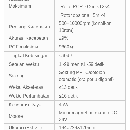
Maksimum
Rotor PCR: 0.2ml×12×4
Rotor opsional: 5ml×4
500~10000rpm (kenaikan
Rentang Kacepetan
10rpm)
Akurasi Kacepetan
±9%
RCF maksimal
9660×g
Tingkat Kebisingan
≤60dB
Setelan Wektu
1~99 menit/1~59 detik
Sekring PPTC/setelan
Sekring
otomatis (ora perlu diganti)
Wektu Akselerasi
≤13 detik
Wektu Perlambatan
≤16 detik
Konsumsi Daya
45W
Motor magnet permanen DC
Motore
24V
Ukuran (P×L×T)
194×229×120mm