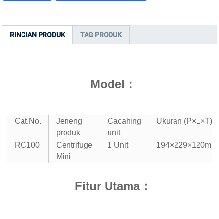
RINCIAN PRODUK
TAG PRODUK
Model：
Cat.No.
Jeneng
Cacahing
Ukuran (P×L×T)
produk
unit
RC100
Centrifuge
1 Unit
194×229×120mm
Mini
Fitur Utama：