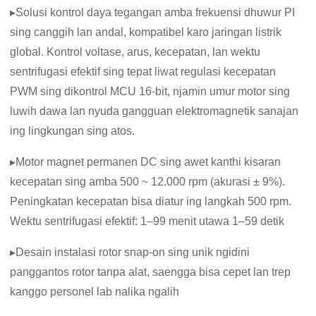
▸Solusi kontrol daya tegangan amba frekuensi dhuwur PI
sing canggih lan andal, kompatibel karo jaringan listrik
global. Kontrol voltase, arus, kecepatan, lan wektu
sentrifugasi efektif sing tepat liwat regulasi kecepatan
PWM sing dikontrol MCU 16-bit, njamin umur motor sing
luwih dawa lan nyuda gangguan elektromagnetik sanajan
ing lingkungan sing atos.
▸Motor magnet permanen DC sing awet kanthi kisaran
kecepatan sing amba 500 ~ 12.000 rpm (akurasi ± 9%).
Peningkatan kecepatan bisa diatur ing langkah 500 rpm.
Wektu sentrifugasi efektif: 1–99 menit utawa 1–59 detik
▸Desain instalasi rotor snap-on sing unik ngidini
panggantos rotor tanpa alat, saengga bisa cepet lan trep
kanggo personel lab nalika ngalih