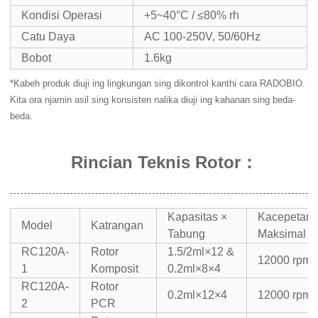
Kondisi Operasi
+5~40°C / ≤80% rh
Catu Daya
AC 100-250V, 50/60Hz
Bobot
1.6kg
*Kabeh produk diuji ing lingkungan sing dikontrol kanthi cara RADOBIO.
Kita ora njamin asil sing konsisten nalika diuji ing kahanan sing beda-
beda.
Rincian Teknis Rotor
：
Kapasitas ×
Kacepetan
Model
Katrangan
Tabung
Maksimal
RC120A-
Rotor
1.5/2ml×12 &
12000 rpm
1
Komposit
0.2ml×8×4
RC120A-
Rotor
0.2ml×12×4
12000 rpm
2
PCR