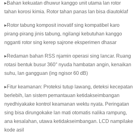
▸Bahan kekuatan dhuwur kanggo unit utama lan rotor
tahan korosi kimia. Rotor tahan panas lan bisa diautoklaf
▸Rotor tabung komposit inovatif sing kompatibel karo
pirang-pirang jinis tabung, ngilangi kebutuhan kanggo
ngganti rotor sing kerep sajrone eksperimen dhasar
▸Redaman bahan RSS njamin operasi sing lancar. Ruang
rotasi bentuk busur 360° nyuda hambatan angin, kenaikan
suhu, lan gangguan (ing ngisor 60 dB)
▸Fitur keamanan: Proteksi tutup lawang, deteksi kecepatan
berlebih, lan sistem pemantauan ketidakseimbangan
nyedhiyakake kontrol keamanan wektu nyata. Peringatan
sing bisa dirungokake lan mati otomatis nalika rampung,
ana kesalahan, utawa ketidakseimbangan. LCD nampilake
kode asil