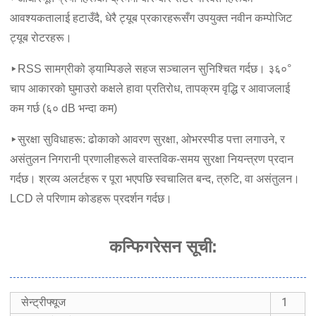
आवश्यकतालाई हटाउँदै, धेरै ट्यूब प्रकारहरूसँग उपयुक्त नवीन कम्पोजिट
ट्यूब रोटरहरू।
▸RSS सामग्रीको ड्याम्पिङले सहज सञ्चालन सुनिश्चित गर्दछ। ३६०°
चाप आकारको घुमाउरो कक्षले हावा प्रतिरोध, तापक्रम वृद्धि र आवाजलाई
कम गर्छ (६० dB भन्दा कम)
▸सुरक्षा सुविधाहरू: ढोकाको आवरण सुरक्षा, ओभरस्पीड पत्ता लगाउने, र
असंतुलन निगरानी प्रणालीहरूले वास्तविक-समय सुरक्षा नियन्त्रण प्रदान
गर्दछ। श्रव्य अलर्टहरू र पूरा भएपछि स्वचालित बन्द, त्रुटि, वा असंतुलन।
LCD ले परिणाम कोडहरू प्रदर्शन गर्दछ।
कन्फिगरेसन सूची:
सेन्ट्रीफ्यूज
1