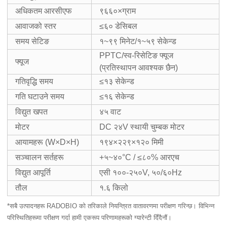
अधिकतम आरसीएफ
९६६०×ग्राम
आवाजको स्तर
≤६० डेसिबल
समय सेटिङ
१~९९ मिनेट/१~५९ सेकेन्ड
PPTC/स्व-रिसेटिङ फ्यूज
फ्यूज
(प्रतिस्थापन आवश्यक छैन)
गतिवृद्धि समय
≤१३ सेकेन्ड
गति घटाउने समय
≤१६ सेकेन्ड
विद्युत खपत
४५ वाट
मोटर
DC २४V स्थायी चुम्बक मोटर
आयामहरू (W×D×H)
१९४×२२९×१२० मिमी
सञ्चालन सर्तहरू
+५~४०°C / ≤८०% आरएच
विद्युत आपूर्ति
एसी १००-२५०V, ५०/६०Hz
तौल
१.६ किलो
*सबै उत्पादनहरू RADOBIO को तरिकाले नियन्त्रित वातावरणमा परीक्षण गरिन्छ। विभिन्न
परिस्थितिहरूमा परीक्षण गर्दा हामी एकरूप परिणामहरूको ग्यारेन्टी दिँदैनौं।