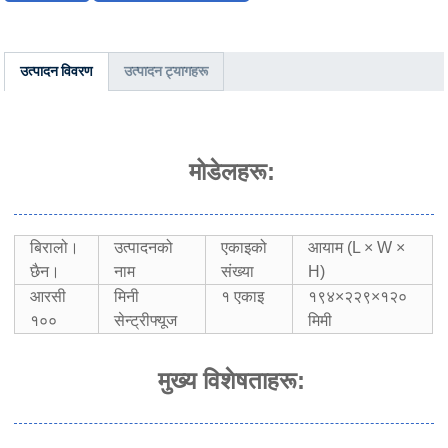
उत्पादन विवरण
उत्पादन ट्यागहरू
मोडेलहरू:
बिरालो।
उत्पादनको
एकाइको
आयाम (L × W ×
छैन।
नाम
संख्या
H)
आरसी
मिनी
१ एकाइ
१९४×२२९×१२०
१००
सेन्ट्रीफ्यूज
मिमी
मुख्य विशेषताहरू: