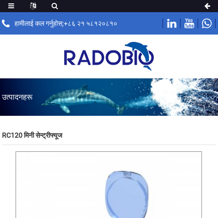
हामीलाई कल गर्नुहोस्:+८६ २१ ५८१२०८१०
उत्पादनहरू
RC120 मिनी सेन्ट्रीफ्यूज