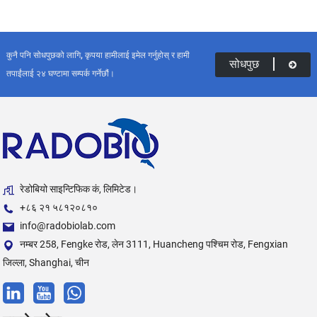
कुनै पनि सोधपुछको लागि, कृपया हामीलाई इमेल गर्नुहोस् र हामी
सोधपुछ
तपाईंलाई २४ घण्टामा सम्पर्क गर्नेछौं।
रेडोबियो साइन्टिफिक कं, लिमिटेड।
+८६ २१ ५८१२०८१०
info@radobiolab.com
नम्बर 258, Fengke रोड, लेन 3111, Huancheng पश्चिम रोड, Fengxian
जिल्ला, Shanghai, चीन