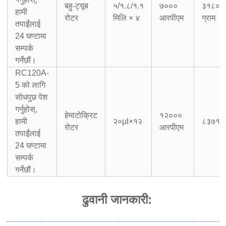
बहु-ट्यूब
५/१.८/१.१
७०००
३१८० 
हामी
रोटर
मिलि × ४
आरपीएम
ग्राम
तपाईंलाई
24 घण्टामा
सम्पर्क
गर्नेछौं।
RC120A-
5 को लागि
सोधपुछ पेश
गर्नुहोस्,
हेमाटोक्रिट
१२०००
हामी
२०μl×१२
८३७१×ग
रोटर
आरपीएम
तपाईंलाई
24 घण्टामा
सम्पर्क
गर्नेछौं।
ढुवानी जानकारी
: