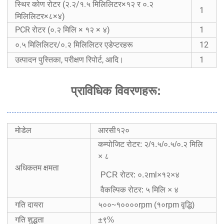
स्थिर कोण रोटर (२.२/१.५ मिलिलिटर×१२ र ०.२
1
मिलिलिटर×८×४)
PCR रोटर (०.२ मिलि × १२ × ४)
1
०.५ मिलिलिटर/०.२ मिलिलिटर एडेप्टरहरू
12
उत्पादन पुस्तिका, परीक्षण रिपोर्ट, आदि।
1
प्राविधिक विवरणहरू
:
मोडेल
आरसी१२०
कम्पोजिट रोटर: २/१.५/०.५/०.२ मिलि
× ८
अधिकतम क्षमता
PCR रोटर: ०.२ml×१२×४
वैकल्पिक रोटर: ५ मिलि × ४
गति दायरा
५००~१००००rpm (१०rpm वृद्धि)
गति शुद्धता
±९%