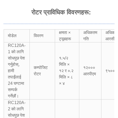
रोटर प्राविधिक विवरणहरू
:
क्षमता ×
अधिकतम
अधिकत
मोडेल
विवरण
ट्यूबहरू
गति
आरसीए
RC120A-
1 को लागि
सोधपुछ पेश
१.५/२
गर्नुहोस्,
मिलि ×
कम्पोजिट
१२०००
हामी
१२ र ०.२
९५००×ग
रोटर
आरपीएम
तपाईंलाई
मिलि × ८
24 घण्टामा
× ४
सम्पर्क
गर्नेछौं।
RC120A-
2 को लागि
सोधपुछ पेश