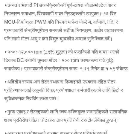
▸उन्नत र भरपर्दो PI उच्च-फ्रिक्वेन्सी पूर्ण-दायरा चौडा-भोल्टेज पावर
नियन्त्रण समाधान, विश्वव्यापी पावर ग्रिडहरूसँग उपयुक्त। १६-बिट
MCU-नियन्त्रित PWM गति नियमन मार्फत भोल्टेज, वर्तमान, गति, र
प्रभावकारी सेन्ट्रीफ्यूगेशन समयको सटीक नियन्त्रण, कठोर वातावरणमा
पनि लामो मोटर आयु र कम विद्युत चुम्बकीय आवाज सुनिश्चित गर्दै।
▸५००~१२,००० rpm (±९% शुद्धता) को फराकिलो गति दायरा भएको
टिकाउ DC स्थायी चुम्बक मोटर। ५०० rpm चरणहरूमा गति वृद्धि
समायोज्य। प्रभावकारी सेन्ट्रीफ्यूगेशन समय: १-९९ मिनेट वा १-५९ सेकेन्ड
▸अद्वितीय स्न्याप-अन रोटर स्थापना डिजाइनले उपकरण-रहित रोटर
प्रतिस्थापनलाई अनुमति दिन्छ, प्रयोगशाला कर्मचारीहरूको लागि छिटो र
सुविधाजनक स्विचिंग सक्षम पार्छ।
▸मुख्य एकाइ र रोटरहरूको लागि उच्च-शक्तियुक्त सामग्रीहरूले रासायनिक
क्षरण प्रतिरोध गर्दछ। रोटरहरू ताप प्रतिरोधी र अटोक्लेभेबल हुन्छन्।
▸आधारभूत प्रयोगहरूको क्रममा बारम्बार रोटर परिवर्तनहरूको