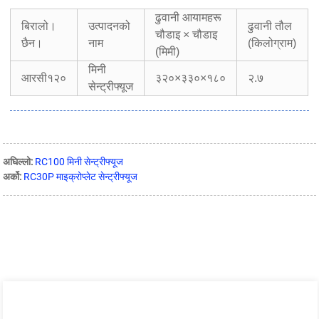
ढुवानी आयामहरू
बिरालो।
उत्पादनको
ढुवानी तौल
चौडाइ × चौडाइ
छैन।
नाम
(किलोग्राम)
(मिमी)
मिनी
आरसी१२०
३२०×३३०×१८०
२.७
सेन्ट्रीफ्यूज
अघिल्लो:
RC100 मिनी सेन्ट्रीफ्यूज
अर्को:
RC30P माइक्रोप्लेट सेन्ट्रीफ्यूज