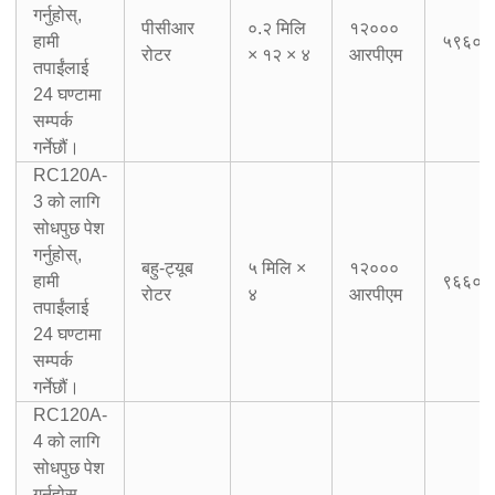
गर्नुहोस्,
पीसीआर
०.२ मिलि
१२०००
हामी
५९६०×ग
रोटर
× १२ × ४
आरपीएम
तपाईंलाई
24 घण्टामा
सम्पर्क
गर्नेछौं।
RC120A-
3 को लागि
सोधपुछ पेश
गर्नुहोस्,
बहु-ट्यूब
५ मिलि ×
१२०००
हामी
९६६०×ग
रोटर
४
आरपीएम
तपाईंलाई
24 घण्टामा
सम्पर्क
गर्नेछौं।
RC120A-
4 को लागि
सोधपुछ पेश
गर्नुहोस्,