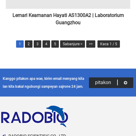
Lemari Keamanan Hayati AS1300A2 | Laboratorium
Guangzhou
1
2
3
4
5
Sabanjure >
>>
Kaca 1 / 5
Kanggo pitakon apa wae, kirim email menyang kita
pitakon
lan kita bakal ngubungi sampeyan sajrone 24 jam.