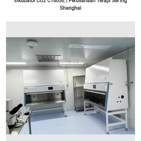
Inkubator CO2 C180SE | Perusahaan Terapi Sel ing
Shanghai​