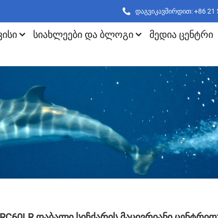
დაგვიკავშირდით: +86 21
ᲕᲘᲡᲘ
ᲡᲘᲐᲮᲚᲔᲔᲑᲘ ᲓᲐ ᲑᲚᲝᲒᲘ
ᲛᲔᲓᲘᲐ ᲪᲔᲜᲢᲠᲘ
RC60LR Დაბალი Სიჩქარის Მაცივრიანი Ცენტრიფ