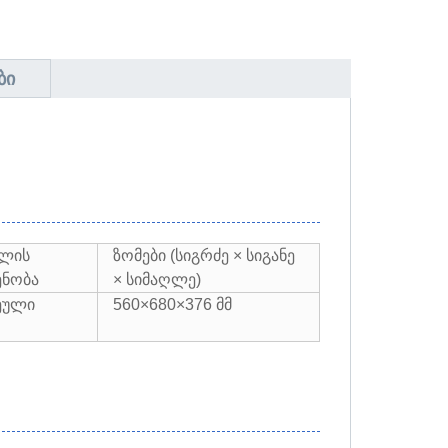
ᲑᲘ
ლის
ზომები (სიგრძე × სიგანე
ნობა
× სიმაღლე)
ეული
560×680×376 მმ