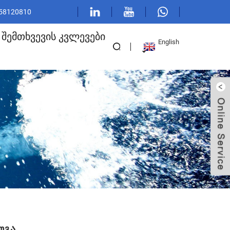
 58120810
ᲨᲔᲛᲗᲮᲕᲔᲕᲘᲡ ᲙᲕᲚᲔᲕᲔᲑᲘ
English
უგა