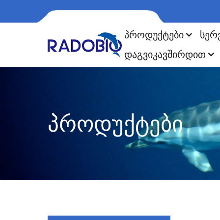
ᲞᲠᲝᲓᲣᲥᲢᲔᲑᲘ
ᲡᲔᲠ
ᲓᲐᲒᲕᲘᲙᲐᲕᲨᲘᲠᲓᲘᲗ
ᲞᲠᲝᲓᲣᲥᲢᲔᲑᲘ