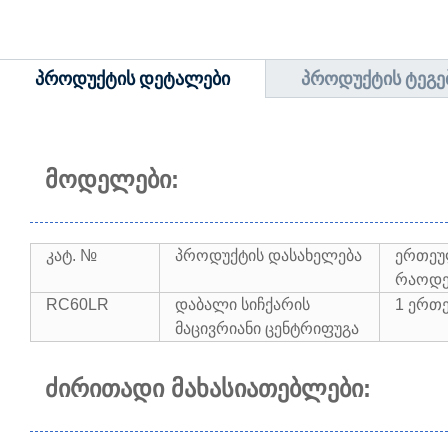
ᲞᲠᲝᲓᲣᲥᲢᲘᲡ ᲓᲔᲢᲐᲚᲔᲑᲘ
ᲞᲠᲝᲓᲣᲥᲢᲘᲡ ᲢᲔᲒᲔ
მოდელები:
კატ. №
პროდუქტის დასახელება
ერთეუ
რაოდე
RC60LR
დაბალი სიჩქარის
1 ერთ
მაცივრიანი ცენტრიფუგა
ძირითადი მახასიათებლები: