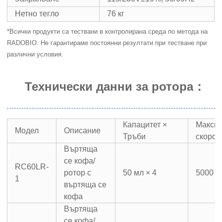
Нетно тегло
76 кг
*Всички продукти са тествани в контролирана среда по метода на
RADOBIO. Не гарантираме постоянни резултати при тестване при
различни условия.
Технически данни за ротора
：
Капацитет ×
Макси
Модел
Описание
Тръби
скорос
Въртяща
се кофа/
RC60LR-
ротор с
50 мл × 4
5000 о
1
въртяща се
кофа
Въртяща
се кофа/