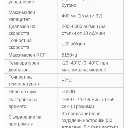
управление
бутони
Максимален
400 мл (15 мл × 32)
капацитет
Диапазон на
200~6000 об/мин (на
скоростта
стъпки от 10 об/мин)
Точност на
±20 об/мин
скоростта
Максимален RCF
5150×g
Температурен
-20~40°C (0~40°C при
диапазон
максимална скорост)
​​Точност на
±2°C
температурата
Ниво на шум
≤65dB
Настройки на
1~99 ч. / 1~59 мин. / 1~59
времето
сек. (3 режима)
35 предварително
​​Съхранение на
зададени настройки (30
програмата
вградени, 5 с бърз достъп)