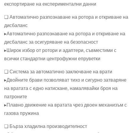
експортиране на експериментални данни
❏ Автоматично разпознаване на ротора и откриване на
дисбаланс
▸Автоматично разпознаване на ротора и откриване на
дисбаланс за осигуряване на безопасност
▸Широк избор от ротори и адаптери, съвместими с
всички стандартни центрофужни епруветки
❏ Система за автоматично заключване на врати
▸Двойните брави позволяват тихо и сигурно затваряне
на вратата с едно натискане, намалявайки броя на
патроните
▸Плавно движение на вратата чрез двоен механизъм с
газова пружина
❏ Бърза хладилна производителност