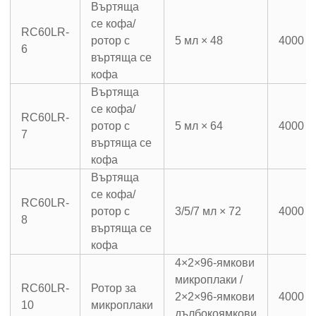
Въртяща
се кофа/
RC60LR-
ротор с
5 мл × 48
4000 о
6
въртяща се
кофа
Въртяща
се кофа/
RC60LR-
ротор с
5 мл × 64
4000 о
7
въртяща се
кофа
Въртяща
се кофа/
RC60LR-
ротор с
3/5/7 мл × 72
4000 о
8
въртяща се
кофа
4×2×96-ямкови
микроплаки /
RC60LR-
Ротор за
2×2×96-ямкови
4000 о
10
микроплаки
дълбокоямкови