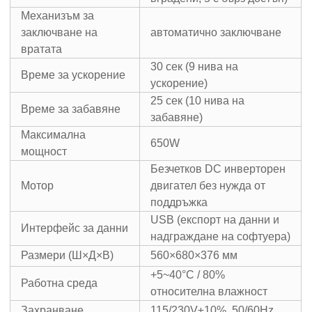
Механизъм за
заключване на
автоматично заключване
вратата
30 сек (9 нива на
Време за ускорение
ускорение)
25 сек (10 нива на
Време за забавяне
забавяне)
Максимална
650W
мощност
Безчетков DC инверторен
Мотор
двигател без нужда от
поддръжка
USB (експорт на данни и
Интерфейс за данни
надграждане на софтуера)
Размери (Ш×Д×В)
560×680×376 мм
+5~40°C / 80%
Работна среда
относителна влажност
Захранване
115/230V±10%, 50/60Hz