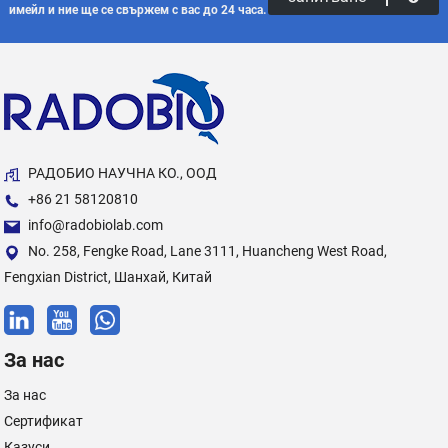
имейл и ние ще се свържем с вас до 24 часа.
РАДОБИО НАУЧНА КО., ООД
+86 21 58120810
info@radobiolab.com
No. 258, Fengke Road, Lane 3111, Huancheng West Road,
Fengxian District, Шанхай, Китай
За нас
За нас
Сертификат
Казуси