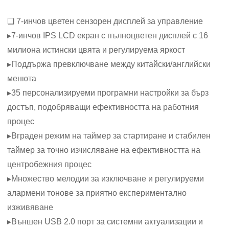
❏ 7-инчов цветен сензорен дисплей за управление
▸7-инчов IPS LCD екран с пълноцветен дисплей с 16
милиона истински цвята и регулируема яркост
▸Поддържа превключване между китайски/английски
менюта
▸35 персонализируеми програмни настройки за бърз
достъп, подобряващи ефективността на работния
процес
▸Вграден режим на таймер за стартиране и стабилен
таймер за точно изчисляване на ефективността на
центробежния процес
▸Множество мелодии за изключване и регулируеми
алармени тонове за приятно експериментално
изживяване
▸Външен USB 2.0 порт за системни актуализации и