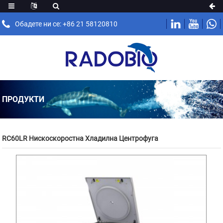
Обадете ни се: +86 21 58120810
ПРОДУКТИ
RC60LR Нискоскоростна Хладилна Центрофуга