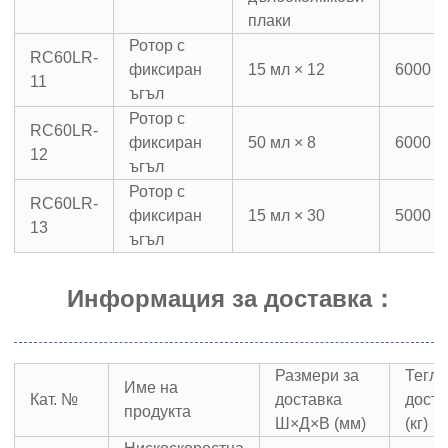
плаки
Ротор с
RC60LR-
фиксиран
15 мл × 12
6000 о
11
ъгъл
Ротор с
RC60LR-
фиксиран
50 мл × 8
6000 о
12
ъгъл
Ротор с
RC60LR-
фиксиран
15 мл × 30
5000 о
13
ъгъл
Информация за доставка
：
Размери за
Тегло
Име на
Кат. №
доставка
доста
продукта
Ш×Д×В (мм)
(кг)