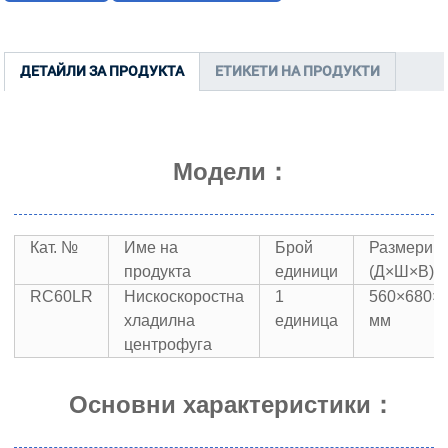
ДЕТАЙЛИ ЗА ПРОДУКТА
ЕТИКЕТИ НА ПРОДУКТИ
Модели：
Кат. №
Име на
Брой
Размери
продукта
единици
(Д×Ш×В)
RC60LR
Нискоскоростна
1
560×680×
хладилна
единица
мм
центрофуга
Основни характеристики：