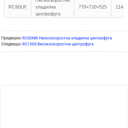
Нискоскоростна
RC60LR
хладилна
770×720×525
114.7
центрофуга
Предишно:
RC60MR Нискоскоростна хладилна центрофуга
Следващо:
RC150S Високоскоростна центрофуга