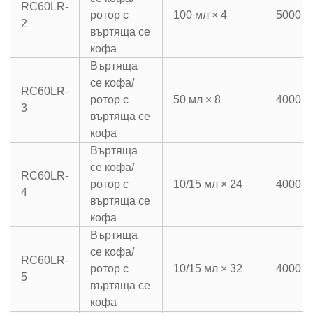
RC60LR-
ротор с
100 мл × 4
5000 о
2
въртяща се
кофа
Въртяща
се кофа/
RC60LR-
ротор с
50 мл × 8
4000 о
3
въртяща се
кофа
Въртяща
се кофа/
RC60LR-
ротор с
10/15 мл × 24
4000 о
4
въртяща се
кофа
Въртяща
се кофа/
RC60LR-
ротор с
10/15 мл × 32
4000 о
5
въртяща се
кофа