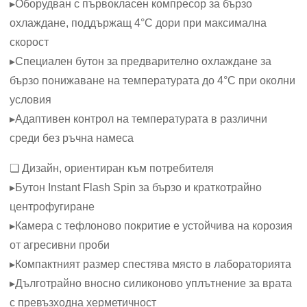
▸Оборудван с първокласен компресор за бързо
охлаждане, поддържащ 4°C дори при максимална
скорост
▸Специален бутон за предварително охлаждане за
бързо понижаване на температурата до 4°C при околни
условия
▸Адаптивен контрол на температурата в различни
среди без ръчна намеса
❏ Дизайн, ориентиран към потребителя
▸Бутон Instant Flash Spin за бързо и краткотрайно
центрофугиране
▸Камера с тефлоново покритие е устойчива на корозия
от агресивни проби
▸Компактният размер спестява място в лабораторията
▸Дълготрайно вносно силиконово уплътнение за врата
с превъзходна херметичност