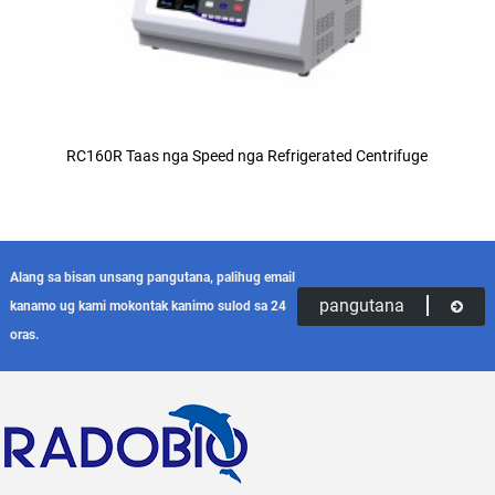
RC160R Taas nga Speed ​​nga Refrigerated Centrifuge
Alang sa bisan unsang pangutana, palihug email
pangutana
kanamo ug kami mokontak kanimo sulod sa 24
oras.