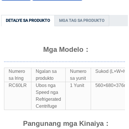
DETALYE SA PRODUKTO
MGA TAG SA PRODUKTO
Mga Modelo：
Numero
Ngalan sa
Numero
Sukod (L×W×H)
sa Iring
produkto
sa yunit
RC60LR
Ubos nga
1 Yunit
560×680×376m
Speed ​​nga
Refrigerated
Centrifuge
Pangunang mga Kinaiya：