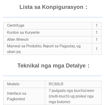
Lista sa Konpigurasyon：
Centrifuge
1
Kurdon sa Kuryente
1
Allen Wrench
1
Manwal sa Produkto, Report sa Pagsulay, ug
1
uban pa.
Teknikal nga mga Detalye
：
Modelo
RC60LR
7-pulgada nga touchscreen
Interface sa
(multi-touch) ug pisikal nga
Pagkontrol
mga butones