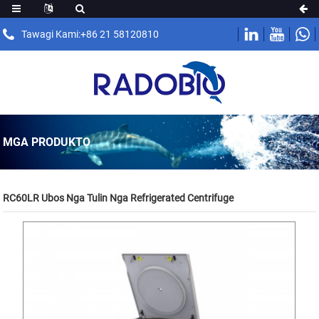
Tawagi Kami:+86 21 58120810
MGA PRODUKTO
RC60LR Ubos Nga Tulin Nga Refrigerated Centrifuge