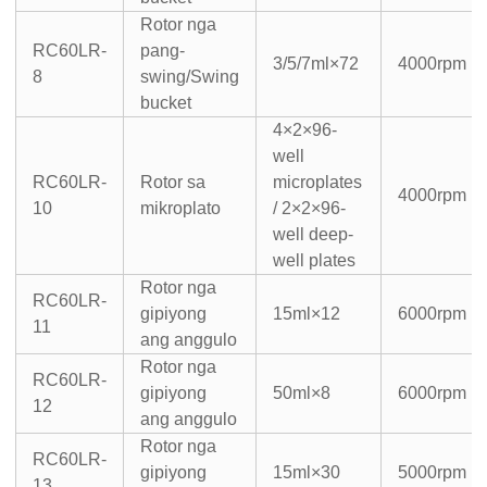
Rotor nga
RC60LR-
pang-
3/5/7ml×72
4000rpm
8
swing/Swing
bucket
4×2×96-
well
RC60LR-
Rotor sa
microplates
4000rpm
10
mikroplato
/ 2×2×96-
well deep-
well plates
Rotor nga
RC60LR-
gipiyong
15ml×12
6000rpm
11
ang anggulo
Rotor nga
RC60LR-
gipiyong
50ml×8
6000rpm
12
ang anggulo
Rotor nga
RC60LR-
gipiyong
15ml×30
5000rpm
13