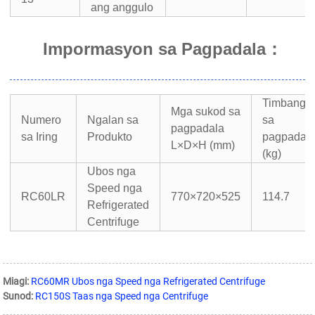
ang anggulo
Impormasyon sa Pagpadala
：
Timbang
Mga sukod sa
Numero
Ngalan sa
sa
pagpadala
sa Iring
Produkto
pagpadal
L×D×H (mm)
(kg)
Ubos nga
Speed ​​nga
RC60LR
770×720×525
114.7
Refrigerated
Centrifuge
Miagi:
RC60MR Ubos nga Speed ​​nga Refrigerated Centrifuge
Sunod:
RC150S Taas nga Speed ​​nga Centrifuge