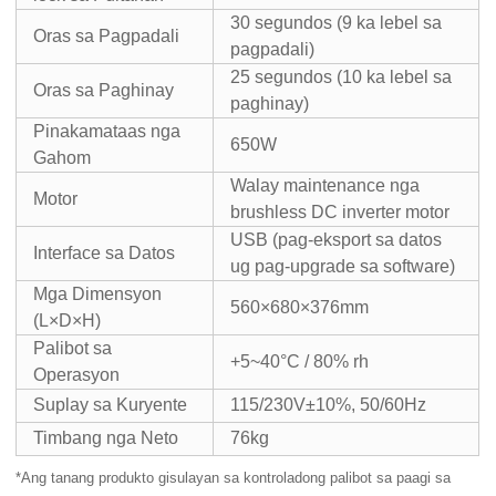
30 segundos (9 ka lebel sa
Oras sa Pagpadali
pagpadali)
25 segundos (10 ka lebel sa
Oras sa Paghinay
paghinay)
Pinakamataas nga
650W
Gahom
Walay maintenance nga
Motor
brushless DC inverter motor
USB (pag-eksport sa datos
Interface sa Datos
ug pag-upgrade sa software)
Mga Dimensyon
560×680×376mm
(L×D×H)
Palibot sa
+5~40°C / 80% rh
Operasyon
Suplay sa Kuryente
115/230V±10%, 50/60Hz
Timbang nga Neto
76kg
*Ang tanang produkto gisulayan sa kontroladong palibot sa paagi sa