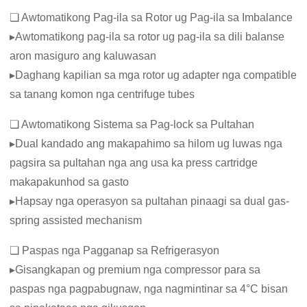
❏ Awtomatikong Pag-ila sa Rotor ug Pag-ila sa Imbalance
▸Awtomatikong pag-ila sa rotor ug pag-ila sa dili balanse
aron masiguro ang kaluwasan
▸Daghang kapilian sa mga rotor ug adapter nga compatible
sa tanang komon nga centrifuge tubes
❏ Awtomatikong Sistema sa Pag-lock sa Pultahan
▸Dual kandado ang makapahimo sa hilom ug luwas nga
pagsira sa pultahan nga ang usa ka press cartridge
makapakunhod sa gasto
▸Hapsay nga operasyon sa pultahan pinaagi sa dual gas-
spring assisted mechanism
❏ Paspas nga Pagganap sa Refrigerasyon
▸Gisangkapan og premium nga compressor para sa
paspas nga pagpabugnaw, nga nagmintinar sa 4°C bisan