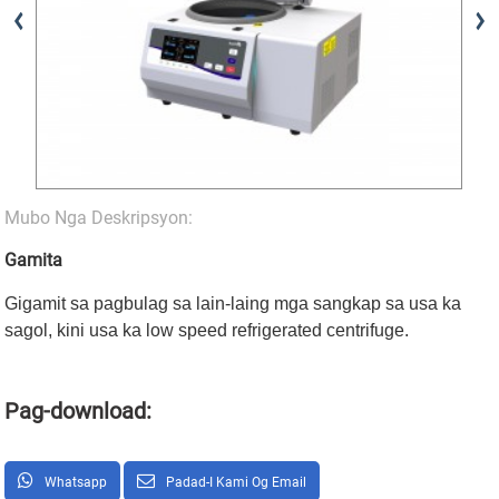
Mubo Nga Deskripsyon:
Gamita
Gigamit sa pagbulag sa lain-laing mga sangkap sa usa ka
sagol, kini usa ka low speed refrigerated centrifuge.
Pag-download:
Whatsapp
Padad-I Kami Og Email