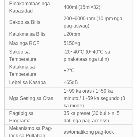
Pinakamataas nga
400ml (15ml×32)
Kapasidad
200~6000 rpm (10 rpm nga
Sakop sa Bilis
pag-uswag)
Katukma sa Bilis
±20rpm
Max nga RCF
5150×g
Sakop sa
-20~40°C (0~40°C sa
Temperatura
pinakataas nga tulin)
Katukma sa
±2°C
Temperatura
Lebel sa Kasaba
≤65dB
1~99 ka oras / 1~59 ka
Mga Setting sa Oras
minuto / 1~59 ka segundo (3
ka mode)
Pagtipig sa
35 ka preset (30 built-in, 5
Programa
dali nga pag-access)
Mekanismo sa Pag-
awtomatikong pag-lock
lock sa Pultahan