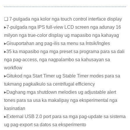
❏ 7-pulgada nga kolor nga touch control interface display
▸7-pulgada nga IPS full-view LCD screen nga adunay 16
milyon nga true-color display ug mapasibo nga kahayag
▸Gisuportahan ang pag-ilis sa menu sa Intsik/Ingles
▸35 ka mapasibo nga mga preset sa programa para sa dali
nga pag-access, nga nagpalambo sa kahusayan sa
workflow
▸Gitukod nga Start Timer ug Stable Timer modes para sa
tukmang pagkalkulo sa centrifugal efficiency
▸Daghang mga shutdown melodies ug adjustable alert
tones para sa usa ka makalipay nga eksperimental nga
kasinatian
▸External USB 2.0 port para sa mga pag-update sa sistema
ug pag-export sa datos sa eksperimento