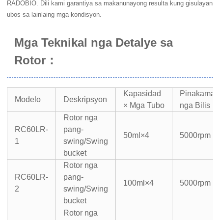
RADOBIO. Dili kami garantiya sa makanunayong resulta kung gisulayan
ubos sa lainlaing mga kondisyon.
Mga Teknikal nga Detalye sa
Rotor
：
Kapasidad
Pinakamat
Modelo
Deskripsyon
× Mga Tubo
nga Bilis
Rotor nga
RC60LR-
pang-
50ml×4
5000rpm
1
swing/Swing
bucket
Rotor nga
RC60LR-
pang-
100ml×4
5000rpm
2
swing/Swing
bucket
Rotor nga