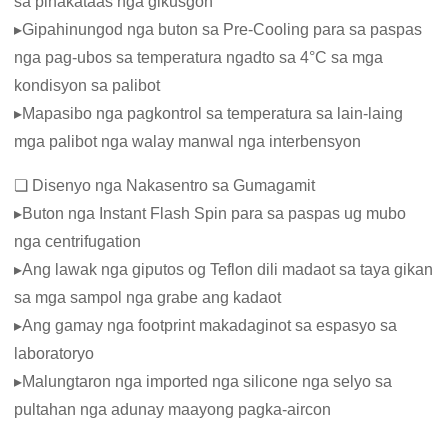
sa pinakataas nga gikusgon
▸Gipahinungod nga buton sa Pre-Cooling para sa paspas
nga pag-ubos sa temperatura ngadto sa 4°C sa mga
kondisyon sa palibot
▸Mapasibo nga pagkontrol sa temperatura sa lain-laing
mga palibot nga walay manwal nga interbensyon
❏ Disenyo nga Nakasentro sa Gumagamit
▸Buton nga Instant Flash Spin para sa paspas ug mubo
nga centrifugation
▸Ang lawak nga giputos og Teflon dili madaot sa taya gikan
sa mga sampol nga grabe ang kadaot
▸Ang gamay nga footprint makadaginot sa espasyo sa
laboratoryo
▸Malungtaron nga imported nga silicone nga selyo sa
pultahan nga adunay maayong pagka-aircon