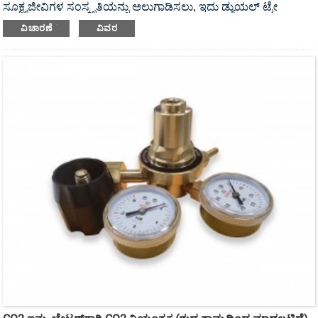
ಸೂಕ್ಷ್ಮಜೀವಿಗಳ ಸಂಸ್ಕೃತಿಯನ್ನು ಅಲುಗಾಡಿಸಲು, ಇದು ಡ್ಯುಯಲ್ ಟ್ರೇ
ಹೊಂದಿರುವ UV ಕ್ರಿಮಿನಾಶಕ ಇನ್ಕ್ಯುಬೇಟರ್ ಶೇಕರ್ ಆಗಿದೆ.
ವಿಚಾರಣೆ
ವಿವರ