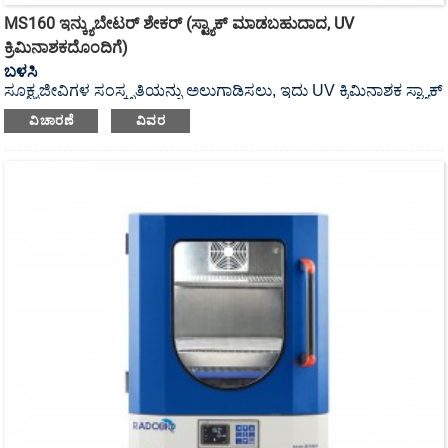
MS160 ಇನ್ಕ್ಯುಬೇಟರ್ ಶೇಕರ್ (ಸ್ಟ್ಯಾಕ್ ಮಾಡಬಹುದಾದ, UV
ಕ್ರಿಮಿನಾಶಕದೊಂದಿಗೆ)
ಬಳಸಿ
ಸೂಕ್ಷ್ಮಜೀವಿಗಳ ಸಂಸ್ಕೃತಿಯನ್ನು ಅಲುಗಾಡಿಸಲು, ಇದು UV ಕ್ರಿಮಿನಾಶಕ ಸ್ಟ್ಯಾಕ್
ಮಾಡಬಹುದಾದ ಇನ್ಕ್ಯುಬೇಟರ್ ಶೇಕರ್ ಆಗಿದೆ.
ವಿಚಾರಣೆ
ವಿವರ