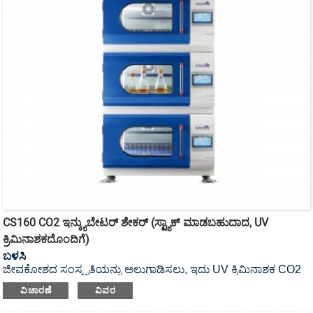
CS160 CO2 ಇನ್ಕ್ಯುಬೇಟರ್ ಶೇಕರ್ (ಸ್ಟ್ಯಾಕ್ ಮಾಡಬಹುದಾದ, UV
ಕ್ರಿಮಿನಾಶಕದೊಂದಿಗೆ)
ಬಳಸಿ
ಜೀವಕೋಶದ ಸಂಸ್ಕೃತಿಯನ್ನು ಅಲುಗಾಡಿಸಲು, ಇದು UV ಕ್ರಿಮಿನಾಶಕ CO2
ಇನ್ಕ್ಯುಬೇಟರ್ ಶೇಕರ್ ಆಗಿದೆ.
ವಿಚಾರಣೆ
ವಿವರ