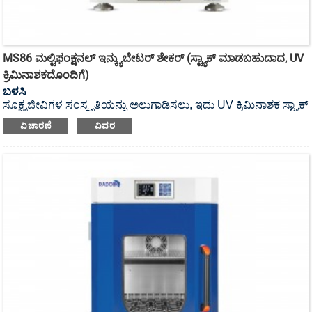
MS86 ಮಲ್ಟಿಫಂಕ್ಷನಲ್ ಇನ್ಕ್ಯುಬೇಟರ್ ಶೇಕರ್ (ಸ್ಟ್ಯಾಕ್ ಮಾಡಬಹುದಾದ, UV
ಕ್ರಿಮಿನಾಶಕದೊಂದಿಗೆ)
ಬಳಸಿ
ಸೂಕ್ಷ್ಮಜೀವಿಗಳ ಸಂಸ್ಕೃತಿಯನ್ನು ಅಲುಗಾಡಿಸಲು, ಇದು UV ಕ್ರಿಮಿನಾಶಕ ಸ್ಟ್ಯಾಕ್
ಮಾಡಬಹುದಾದ ಇನ್ಕ್ಯುಬೇಟರ್ ಶೇಕರ್ ಆಗಿದೆ.
ವಿಚಾರಣೆ
ವಿವರ