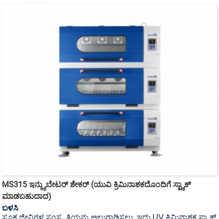
MS315 ಇನ್ಕ್ಯುಬೇಟರ್ ಶೇಕರ್ (ಯುವಿ ಕ್ರಿಮಿನಾಶಕದೊಂದಿಗೆ ಸ್ಟ್ಯಾಕ್
ಮಾಡಬಹುದಾದ)
ಬಳಸಿ
ಸೂಕ್ಷ್ಮಜೀವಿಗಳ ಸಂಸ್ಕೃತಿಯನ್ನು ಅಲುಗಾಡಿಸಲು, ಇದು UV ಕ್ರಿಮಿನಾಶಕ ಸ್ಟ್ಯಾಕ್