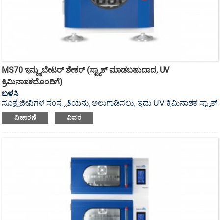
MS70 ಇನ್ಕ್ಯುಬೇಟರ್ ಶೇಕರ್ (ಸ್ಟ್ಯಾಕ್ ಮಾಡಬಹುದಾದ, UV
ಕ್ರಿಮಿನಾಶಕದೊಂದಿಗೆ)
ಬಳಸಿ
ಸೂಕ್ಷ್ಮಜೀವಿಗಳ ಸಂಸ್ಕೃತಿಯನ್ನು ಅಲುಗಾಡಿಸಲು, ಇದು UV ಕ್ರಿಮಿನಾಶಕ ಸ್ಟ್ಯಾಕ್
ಮಾಡಬಹುದಾದ ಇನ್ಕ್ಯುಬೇಟರ್ ಶೇಕರ್ ಆಗಿದೆ.
ವಿಚಾರಣೆ
ವಿವರ