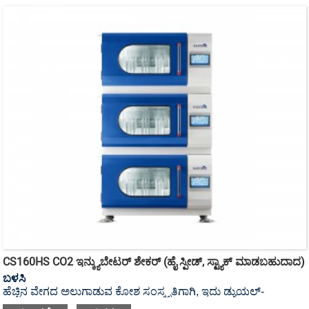
CS160HS CO2 ಇನ್ಕ್ಯುಬೇಟರ್ ಶೇಕರ್ (ಹೈ ಸ್ಪೀಡ್, ಸ್ಟ್ಯಾಕ್ ಮಾಡಬಹುದಾದ)
ಬಳಸಿ
ಹೆಚ್ಚಿನ ವೇಗದ ಅಲುಗಾಡುವ ಕೋಶ ಸಂಸ್ಕೃತಿಗಾಗಿ, ಇದು ಡ್ಯುಯಲ್-
ಮೋಟಾರ್ ಮತ್ತು ಡ್ಯುಯಲ್-ಶೇಕಿಂಗ್ ಟ್ರೇ ಹೊಂದಿರುವ UV ಕ್ರಿಮಿನಾಶಕ