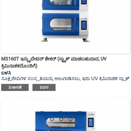
MS160T ಇನ್ಕ್ಯುಬೇಟರ್ ಶೇಕರ್ (ಸ್ಟ್ಯಾಕ್ ಮಾಡಬಹುದಾದ, UV
ಕ್ರಿಮಿನಾಶಕದೊಂದಿಗೆ)
ಬಳಸಿ
ಸೂಕ್ಷ್ಮಜೀವಿಗಳ ಸಂಸ್ಕೃತಿಯನ್ನು ಅಲುಗಾಡಿಸಲು, ಇದು UV ಕ್ರಿಮಿನಾಶಕ ಸ್ಟ್ಯಾಕ್
ಮಾಡಬಹುದಾದ ಇನ್ಕ್ಯುಬೇಟರ್ ಶೇಕರ್ ಆಗಿದೆ.
ವಿಚಾರಣೆ
ವಿವರ