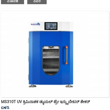
ವಿಚಾರಣೆ
ವಿವರ
ಸ್ಟ್ಯಾಕ್ ಮಾಡಬಹುದಾದ ಇನ್ಕ್ಯುಬೇಟರ್ ಶೇಕರ್ ಆಗಿದೆ.
MS310T UV ಕ್ರಿಮಿನಾಶಕ ಡ್ಯುಯಲ್ ಟ್ರೇ ಇನ್ಕ್ಯುಬೇಟರ್ ಶೇಕರ್
ಬಳಸಿ