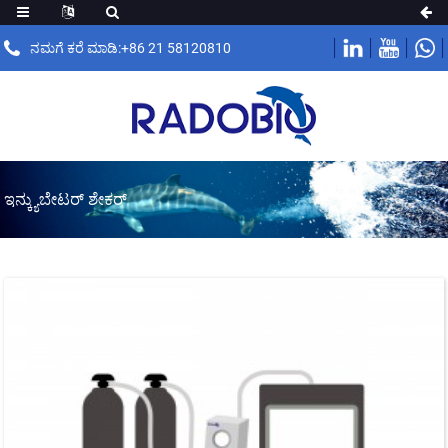
ನಮಗೆ ಕರೆ ಮಾಡಿ:+86 21 58120810
ಇನ್ಕ್ಯುಬೇಟರ್ ಶೇಕರ್