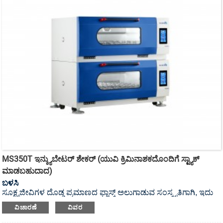
MS350T ಇನ್ಕ್ಯುಬೇಟರ್ ಶೇಕರ್ (ಯುವಿ ಕ್ರಿಮಿನಾಶಕದೊಂದಿಗೆ ಸ್ಟ್ಯಾಕ್
ಮಾಡಬಹುದಾದ)
ಬಳಸಿ
ಸೂಕ್ಷ್ಮಜೀವಿಗಳ ದೊಡ್ಡ ಪ್ರಮಾಣದ ಫ್ಲಾಸ್ಕ್ ಅಲುಗಾಡುವ ಸಂಸ್ಕೃತಿಗಾಗಿ, ಇದು
UV ಕ್ರಿಮಿನಾಶಕ ಸ್ಟ್ಯಾಕ್ ಮಾಡಬಹುದಾದ ಇನ್ಕ್ಯುಬೇಟರ್ ಶೇಕರ್ ಆಗಿದೆ.
ವಿಚಾರಣೆ
ವಿವರ