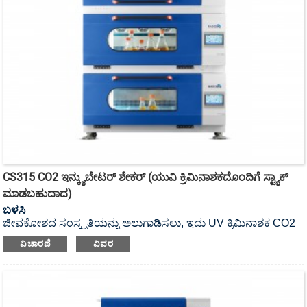
CS315 CO2 ಇನ್ಕ್ಯುಬೇಟರ್ ಶೇಕರ್ (ಯುವಿ ಕ್ರಿಮಿನಾಶಕದೊಂದಿಗೆ ಸ್ಟ್ಯಾಕ್
ಮಾಡಬಹುದಾದ)
ಬಳಸಿ
ಜೀವಕೋಶದ ಸಂಸ್ಕೃತಿಯನ್ನು ಅಲುಗಾಡಿಸಲು, ಇದು UV ಕ್ರಿಮಿನಾಶಕ CO2
ಇನ್ಕ್ಯುಬೇಟರ್ ಶೇಕರ್ ಆಗಿದೆ.
ವಿಚಾರಣೆ
ವಿವರ