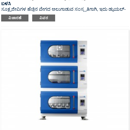
ಬಳಸಿ
ಸೂಕ್ಷ್ಮಜೀವಿಗಳ ಹೆಚ್ಚಿನ ವೇಗದ ಅಲುಗಾಡುವ ಸಂಸ್ಕೃತಿಗಾಗಿ, ಇದು ಡ್ಯುಯಲ್-
ಮೋಟಾರ್ ಮತ್ತು ಡ್ಯುಯಲ್-ಶೇಕಿಂಗ್ ಟ್ರೇ ಹೊಂದಿರುವ UV ಕ್ರಿಮಿನಾಶಕ
ವಿಚಾರಣೆ
ವಿವರ
ಸ್ಟ್ಯಾಕ್ ಮಾಡಬಹುದಾದ ಇನ್ಕ್ಯುಬೇಟರ್ ಶೇಕರ್ ಆಗಿದೆ.