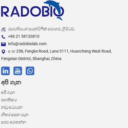
රඩෝබියෝ සයන්ටිෆික් සමාගම, ලිමිටඩ්.
+86 21 58120810
info@radobiolab.com
අංක 258, Fengke Road, Lane 3111, Huancheng West Road,
Fengxian District, Shanghai, China
අපි ගැන
අපි ගැන
සහතිකය
නඩු අධ්‍යයන
නිතර අසන පැන
අපව අමතන්න