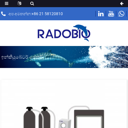
අප අමතන්න:+86 21 58120810
ඉන්කියුබේටර් ෂේකර්