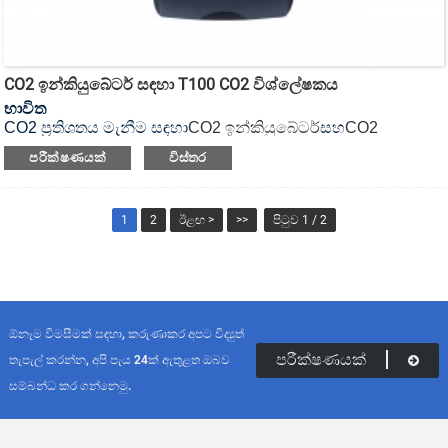
CO2 ඉන්කියුබේටර් සඳහා T100 CO2 විශ්ලේෂකය
භාවිත
CO2 ප්‍රතිශතය මැනීම සඳහා
CO2 ඉන්කියුබේටර්
සහ
CO2
ඉන්කියුබේටර් ෂේකර්
.
පරීක්ෂණයක්
විස්තර
1
2
ඊළඟ >
>>
පිටුව 1 / 2
ඕනෑම විමසීමක් සඳහා, කරුණාකර අපට විද්‍යුත්
පරීක්ෂණයක්
තැපැල් කරන්න, අපි පැය 24ක් ඇතුළත ඔබව
සම්බන්ධ කර ගන්නෙමු.