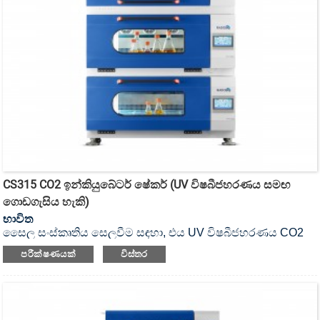
CS315 CO2 ඉන්කියුබේටර් ෂේකර් (UV විෂබීජහරණය සමඟ
ගොඩගැසිය හැකි)
භාවිත
සෛල සංස්කෘතිය සෙලවීම සඳහා, එය UV විෂබීජහරණය CO2
ඉන්කියුබේටර් ෂේකර් ය.
පරීක්ෂණයක්
විස්තර