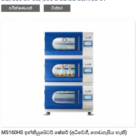
විෂබීජහරණය කළ හැකි ඉන්කියුබේටර් ෂේකර් ය.
පරීක්ෂණයක්
විස්තර
MS160HS ඉන්කියුබේටර් ෂේකර් (අධිවේගී, ගොඩගැසිය හැකි)