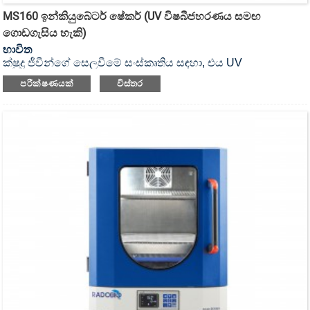
MS160 ඉන්කියුබේටර් ෂේකර් (UV විෂබීජහරණය සමඟ
ගොඩගැසිය හැකි)
භාවිත
ක්ෂුද්‍ර ජීවීන්ගේ සෙලවීමේ සංස්කෘතිය සඳහා, එය UV
විෂබීජහරණය කළ හැකි ඉන්කියුබේටර් ෂේකර් ය.
පරීක්ෂණයක්
විස්තර