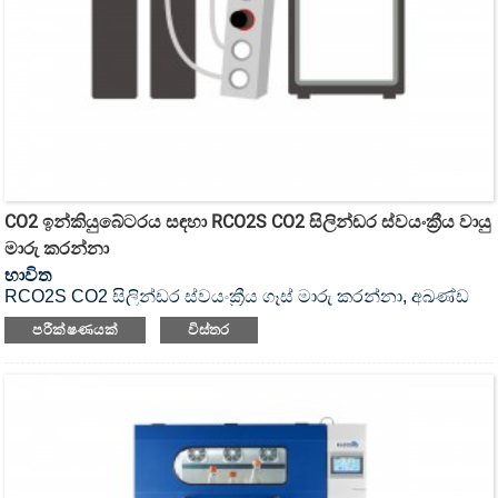
CO2 ඉන්කියුබේටරය සඳහා RCO2S CO2 සිලින්ඩර ස්වයංක්‍රීය වායු
මාරු කරන්නා
භාවිත
RCO2S CO2 සිලින්ඩර ස්වයංක්‍රීය ගෑස් මාරු කරන්නා, අඛණ්ඩ
ගෑස් සැපයුමක් සැපයීමේ අවශ්‍යතා සඳහා නිර්මාණය කර ඇත.
පරීක්ෂණයක්
විස්තර