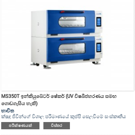
MS350T ඉන්කියුබේටර් ෂේකර් (UV විෂබීජහරණය සමඟ
ගොඩගැසිය හැකි)
භාවිත
ක්ෂුද්‍ර ජීවීන්ගේ විශාල පරිමාණයේ කුප්පි සෙලවීමේ සංස්කෘතිය
සඳහා, එය UV විෂබීජහරණය කළ හැකි ස්ටැක් කළ හැකි
පරීක්ෂණයක්
විස්තර
ඉන්කියුබේටර් ෂේකර් ය.