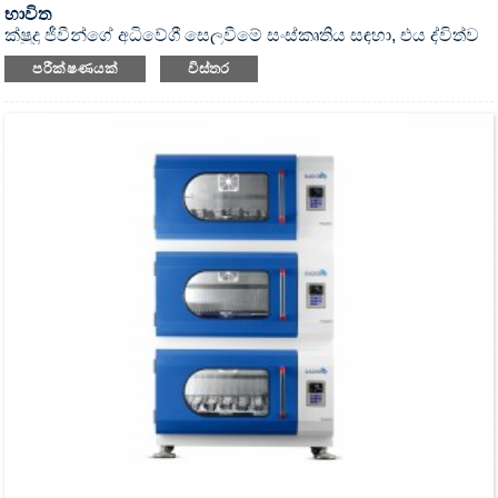
භාවිත
ක්ෂුද්‍ර ජීවීන්ගේ අධිවේගී සෙලවීමේ සංස්කෘතිය සඳහා, එය ද්විත්ව
මෝටරයක් ​​සහ ද්විත්ව සෙලවීමේ තැටියක් සහිත UV
පරීක්ෂණයක්
විස්තර
විෂබීජහරණය කළ හැකි ඉන්කියුබේටර් ෂේකර් එකකි.