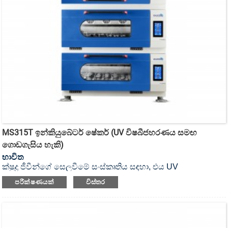
MS315T ඉන්කියුබේටර් ෂේකර් (UV විෂබීජහරණය සමඟ
ගොඩගැසිය හැකි)
භාවිත
ක්ෂුද්‍ර ජීවීන්ගේ සෙලවීමේ සංස්කෘතිය සඳහා, එය UV
විෂබීජහරණය කළ හැකි ඉන්කියුබේටර් ෂේකර් ය.
පරීක්ෂණයක්
විස්තර