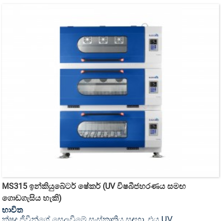
MS315 ඉන්කියුබේටර් ෂේකර් (UV විෂබීජහරණය සමඟ
ගොඩගැසිය හැකි)
භාවිත
ක්ෂුද්‍ර ජීවීන්ගේ සෙලවීමේ සංස්කෘතිය සඳහා, එය UV