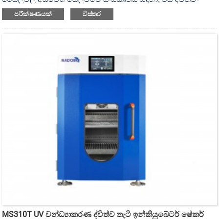
මෝටර් සහ ද්විත්ව-සෙලවීමේ තැටි සහිත UV විෂබීජහරණය කළ
පරීක්ෂණයක්
විස්තර
හැකි ඉන්කියුබේටර් ෂේකර් ය.
MS310T UV වන්ධ්‍යාකරණ ද්විත්ව තැටි ඉන්කියුබේටර් ෂේකර්