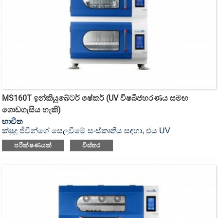
MS160T ඉන්කියුබේටර් ෂේකර් (UV විෂබීජහරණය සමඟ
ගොඩගැසිය හැකි)
භාවිත
ක්ෂුද්‍ර ජීවීන්ගේ සෙලවීමේ සංස්කෘතිය සඳහා, එය UV
විෂබීජහරණය කළ හැකි ඉන්කියුබේටර් ෂේකර් ය.
පරීක්ෂණයක්
විස්තර