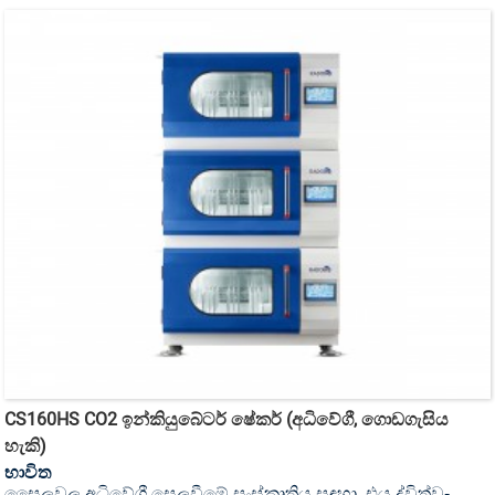
CS160HS CO2 ඉන්කියුබේටර් ෂේකර් (අධිවේගී, ගොඩගැසිය
හැකි)
භාවිත
සෛලවල අධිවේගී සෙලවීමේ සංස්කෘතිය සඳහා, එය ද්විත්ව-