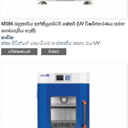
MS86 බහුකාර්ය ඉන්කියුබේටර් ෂේකර් (UV විෂබීජහරණය සමඟ
ගොඩගැසිය හැකි)
භාවිත
ක්ෂුද්‍ර ජීවීන්ගේ සෙලවීමේ සංස්කෘතිය සඳහා, එය UV
විෂබීජහරණය කළ හැකි ඉන්කියුබේටර් ෂේකර් ය.
පරීක්ෂණයක්
විස්තර