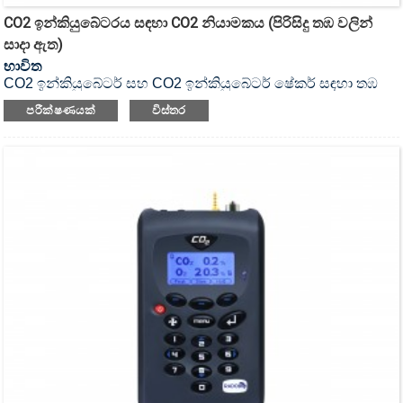
CO2 ඉන්කියුබේටරය සඳහා CO2 නියාමකය (පිරිසිදු තඹ වලින්
සාදා ඇත)
භාවිත
CO2 ඉන්කියුබේටර් සහ CO2 ඉන්කියුබේටර් ෂේකර් සඳහා තඹ
නියාමකය.
පරීක්ෂණයක්
විස්තර