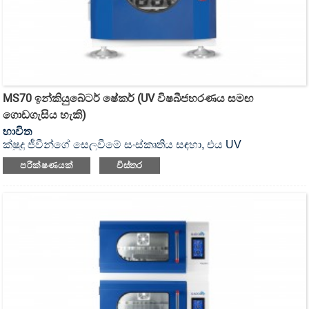
MS70 ඉන්කියුබේටර් ෂේකර් (UV විෂබීජහරණය සමඟ
ගොඩගැසිය හැකි)
භාවිත
ක්ෂුද්‍ර ජීවීන්ගේ සෙලවීමේ සංස්කෘතිය සඳහා, එය UV
විෂබීජහරණය කළ හැකි ඉන්කියුබේටර් ෂේකර් ය.
පරීක්ෂණයක්
විස්තර