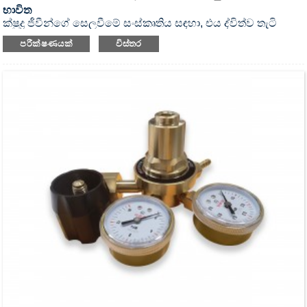
භාවිත
ක්ෂුද්‍ර ජීවීන්ගේ සෙලවීමේ සංස්කෘතිය සඳහා, එය ද්විත්ව තැටි
සහිත UV විෂබීජහරණය කළ ඉන්කියුබේටර් ෂේකර් එකකි.
පරීක්ෂණයක්
විස්තර