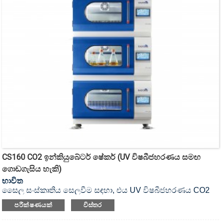
CS160 CO2 ඉන්කියුබේටර් ෂේකර් (UV විෂබීජහරණය සමඟ
ගොඩගැසිය හැකි)
භාවිත
සෛල සංස්කෘතිය සෙලවීම සඳහා, එය UV විෂබීජහරණය CO2
ඉන්කියුබේටර් ෂේකර් ය.
පරීක්ෂණයක්
විස්තර