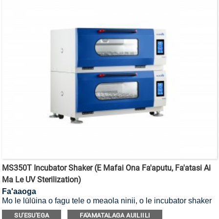
MS350T Incubator Shaker (E Mafai Ona Fa'aputu, Fa'atasi Ai
Ma Le UV Sterilization)
Fa'aaoga
Mo le lūlūina o fagu tele o meaola ninii, o le incubator shaker
e mafai ona fa'aputu ma fa'amama i le UV.
SU'ESU'EGA
FA'AMATALAGA AUILIILI