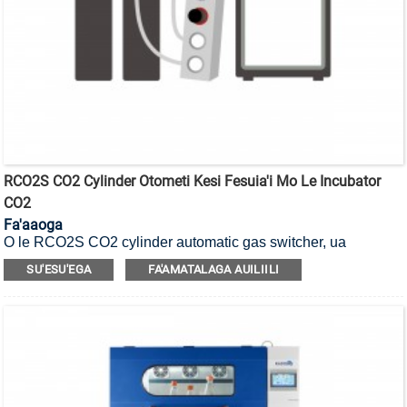
RCO2S CO2 Cylinder Otometi Kesi Fesuia'i Mo Le Incubator
CO2
Fa'aaoga
O le RCO2S CO2 cylinder automatic gas switcher, ua
mamanuina mo manaoga o le tuuina atu o le sapalai o le kesi
SU'ESU'EGA
FA'AMATALAGA AUILIILI
e le motusia.