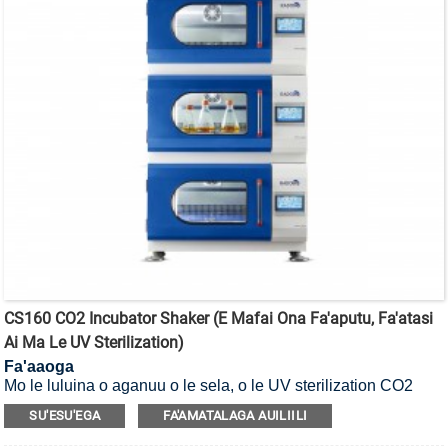
CS160 CO2 Incubator Shaker (E Mafai Ona Fa'aputu, Fa'atasi
Ai Ma Le UV Sterilization)
Fa'aaoga
Mo le luluina o aganuu o le sela, o le UV sterilization CO2
incubator shaker.
SU'ESU'EGA
FA'AMATALAGA AUILIILI