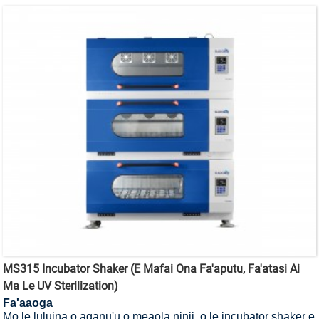
MS315 Incubator Shaker (E Mafai Ona Fa'aputu, Fa'atasi Ai
Ma Le UV Sterilization)
Fa'aaoga
Mo le luluina o aganu'u o meaola ninii, o le incubator shaker e