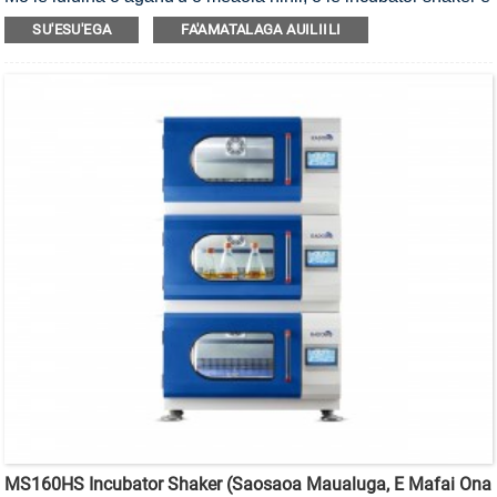
mafai ona fa'aputu ma fa'amama i le UV.
SU'ESU'EGA
FA'AMATALAGA AUILIILI
MS160HS Incubator Shaker (Saosaoa Maualuga, E Mafai Ona