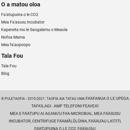
O a matou oloa
Fa'atupuina o le CO2
Mea Fa'asusu Incubator
Kapeneta mo le Saogalemu o Meaola
Nofoa Mama
Mea fa'aopoopo
Tala Fou
Tala Fou
Blog
FA'AFANUA O LE UPEGA
© PULETAOFIA - 2010-2021: TAOFIA AIA TATAU UMA.
TAFA'ILAGI
AMP TELEFONI FEAVEA'I
-
MEA E FA'ATUPU AI AGANU'U FA'A-MICROBIAL
MEA FA'ASUSU
,
INCUBATOR
CENTRIFUGE FA'AMĀLŪLŪINA
FA'A'AU'AU LA'ITITI
,
,
,
FA'ATUPUINA O LE CO2
FA'A'AU'AU
,
,