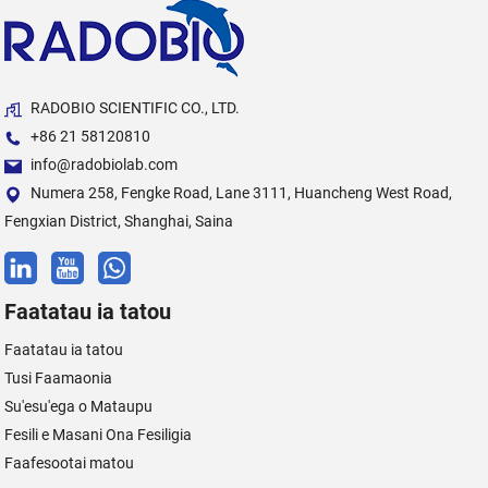
RADOBIO SCIENTIFIC CO., LTD.
+86 21 58120810
info@radobiolab.com
Numera 258, Fengke Road, Lane 3111, Huancheng West Road,
Fengxian District, Shanghai, Saina
Faatatau ia tatou
Faatatau ia tatou
Tusi Faamaonia
Su'esu'ega o Mataupu
Fesili e Masani Ona Fesiligia
Faafesootai matou