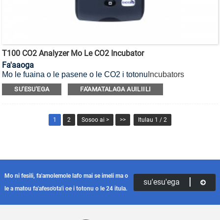
T100 CO2 Analyzer Mo Le CO2 Incubator
Fa'aaoga
Mo le fuaina o le pasene o le CO2 i totonu
Incubators
CO2
ma
Mea lūlū incubator CO2
.
SU'ESU'EGA
FA'AMATALAGA AUILIILI
1
2
Sosoo ai >
>>
Itulau 1 / 2
Mo ni fesili, fa'amolemole lafo mai se imeli ma o
su'esu'ega
le a matou fa'afeso'ota'i oe i totonu o le 24 itula.