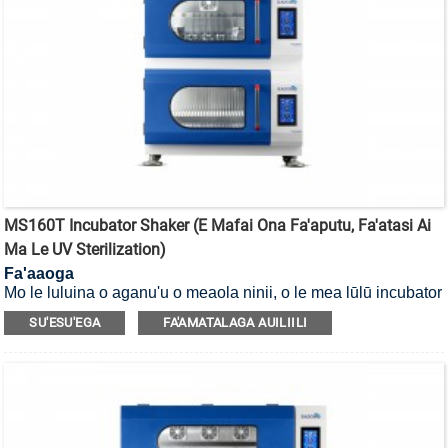
MS160T Incubator Shaker (E Mafai Ona Fa'aputu, Fa'atasi Ai
Ma Le UV Sterilization)
Fa'aaoga
Mo le luluina o aganu'u o meaola ninii, o le mea lūlū incubator
e mafai ona fa'amamāina i le UV.
SU'ESU'EGA
FA'AMATALAGA AUILIILI