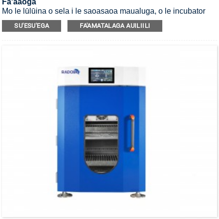
Fa'aaoga
Mo le lūlūina o sela i le saoasaoa maualuga, o le incubator
shaker e mafai ona fa'aputu mo le fa'amamāina o le UV ma le
SU'ESU'EGA
FA'AMATALAGA AUILIILI
afi e lua ma le fata e lua e lūlūina ai.