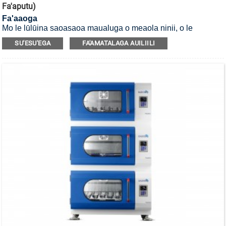
Fa'aputu)
Fa'aaoga
Mo le lūlūina saoasaoa maualuga o meaola ninii, o le
incubator shaker e mafai ona fa'aputu mo le fa'amamāina o
SU'ESU'EGA
FA'AMATALAGA AUILIILI
siama i le UV ma le afi e lua ma le fata e lua e lūlū ai.