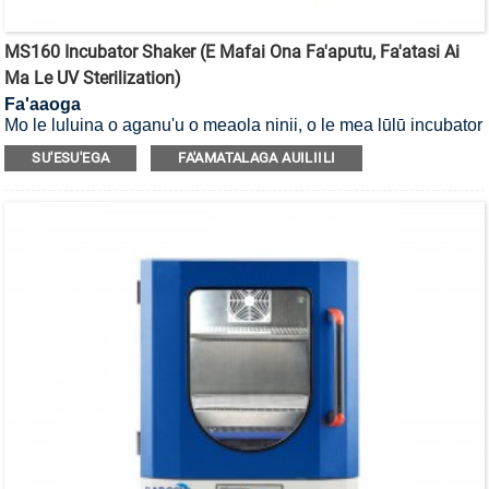
MS160 Incubator Shaker (E Mafai Ona Fa'aputu, Fa'atasi Ai
Ma Le UV Sterilization)
Fa'aaoga
Mo le luluina o aganu'u o meaola ninii, o le mea lūlū incubator
e mafai ona fa'amamāina i le UV.
SU'ESU'EGA
FA'AMATALAGA AUILIILI