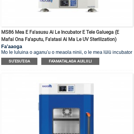
MS86 Mea E Fa'asusu Ai Le Incubator E Tele Galuega (E
Mafai Ona Fa'aputu, Fa'atasi Ai Ma Le UV Sterilization)
Fa'aaoga
Mo le luluina o aganu'u o meaola ninii, o le mea lūlū incubator
e mafai ona fa'amamāina i le UV.
SU'ESU'EGA
FA'AMATALAGA AUILIILI