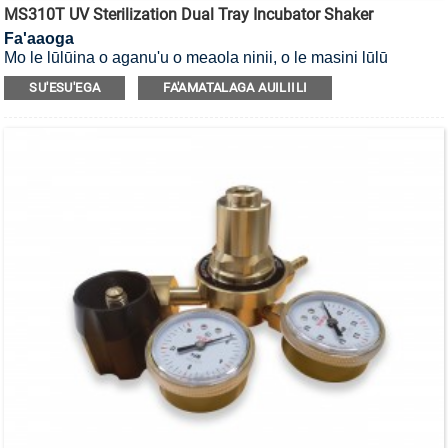
MS310T UV Sterilization Dual Tray Incubator Shaker
Fa'aaoga
Mo le lūlūina o aganu'u o meaola ninii, o le masini lūlū
incubator UV sterilization ma le fata lua.
SU'ESU'EGA
FA'AMATALAGA AUILIILI