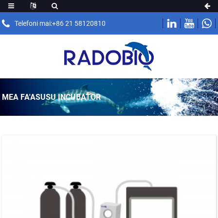
Telefoni mai:+86 21 58120810
MEA FA'ASUSU INCUBATOR