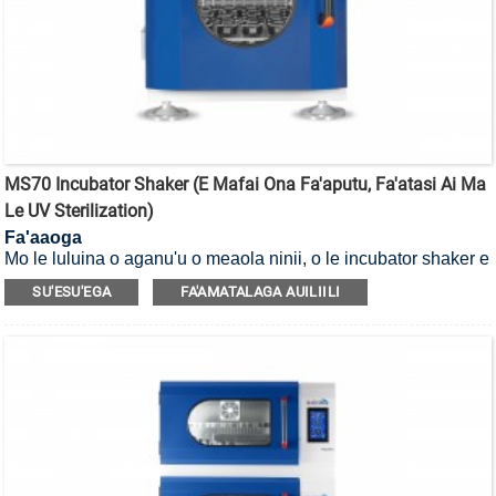
MS70 Incubator Shaker (E Mafai Ona Fa'aputu, Fa'atasi Ai Ma
Le UV Sterilization)
Fa'aaoga
Mo le luluina o aganu'u o meaola ninii, o le incubator shaker e
mafai ona fa'aputu ma fa'amama i le UV.
SU'ESU'EGA
FA'AMATALAGA AUILIILI