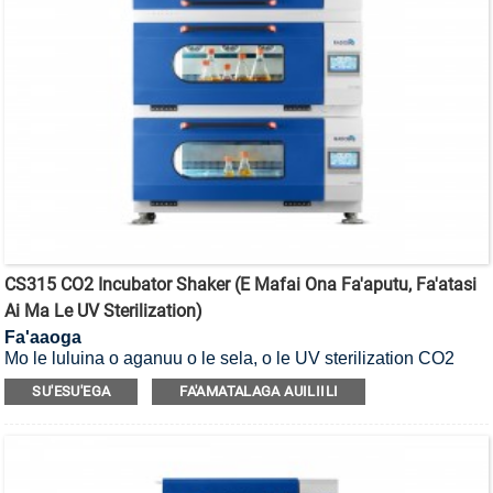
CS315 CO2 Incubator Shaker (E Mafai Ona Fa'aputu, Fa'atasi
Ai Ma Le UV Sterilization)
Fa'aaoga
Mo le luluina o aganuu o le sela, o le UV sterilization CO2
incubator shaker.
SU'ESU'EGA
FA'AMATALAGA AUILIILI