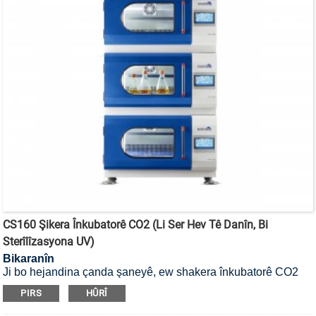
CS160 Şikera Înkubatorê CO2 (Li Ser Hev Tê Danîn, Bi
Sterîlîzasyona UV)
Bikaranîn
Ji bo hejandina çanda şaneyê, ew shakera înkubatorê CO2
ya sterîlîzasyona UV ye.
PIRS
HÛRÎ