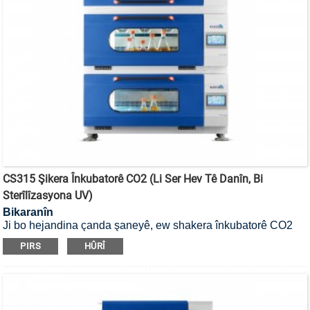
CS315 Şikera Înkubatorê CO2 (Li Ser Hev Tê Danîn, Bi
Sterîlîzasyona UV)
Bikaranîn
Ji bo hejandina çanda şaneyê, ew shakera înkubatorê CO2
ya sterîlîzasyona UV ye.
PIRS
HÛRÎ