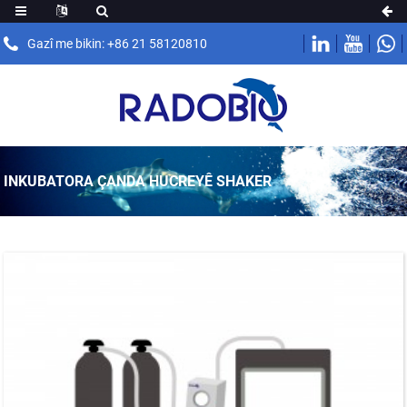
Gazî me bikin: +86 21 58120810
INKUBATORA ÇANDA HUCREYÊ SHAKER