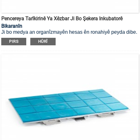
Pencereya Tarîkirinê Ya Xêzbar Ji Bo Şekera Inkubatorê
Bikaranîn
Ji bo medya an organîzmayên hesas ên ronahiyê peyda dibe.
Her hejkerek înkubatorê ya radyobio dikare bi pencereyên tarî
PIRS
HÛRÎ
were radest kirin da ku pêşî li ronîbûna rojê ya nexwestî
bigire. Her weha em dikarin ji bo marqeyên din ên
înkubatoran pencereyên tarî yên xêzkirî yên xwerû peyda
bikin.