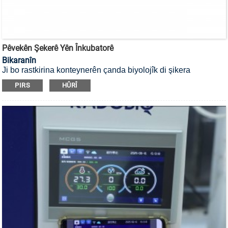
Pêvekên Şekerê Yên Înkubatorê
Bikaranîn
Ji bo rastkirina konteynerên çanda biyolojîk di şikera
înkubatorê de.
PIRS
HÛRÎ