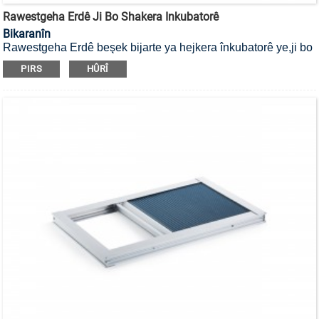
Rawestgeha Erdê Ji Bo Shakera Inkubatorê
Bikaranîn
Rawestgeha Erdê beşek bijarte ya hejkera înkubatorê ye,
ji bo
pêkanîna daxwaza bikarhêner ji bo xebitandina hêsan a
PIRS
HÛRÎ
shakerê.