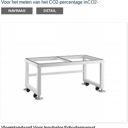
Voor het meten van het CO2-percentage in
CO2-
incubators
En
CO2-incubatorschudders
.
NAVRAAG
DETAIL
Vloerstandaard Voor Incubator-Schudapparaat