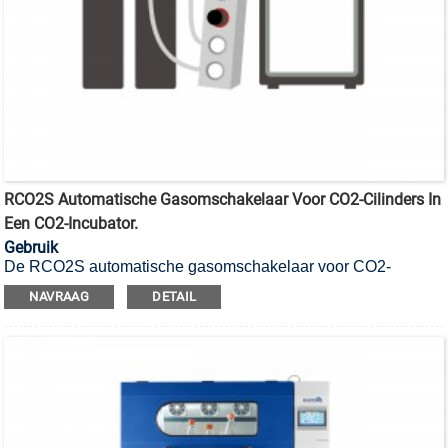
RCO2S Automatische Gasomschakelaar Voor CO2-Cilinders In
Een CO2-Incubator.
Gebruik
De RCO2S automatische gasomschakelaar voor CO2-
cilinders is ontworpen om een ​​ononderbroken gastoevoer te
NAVRAAG
DETAIL
garanderen.