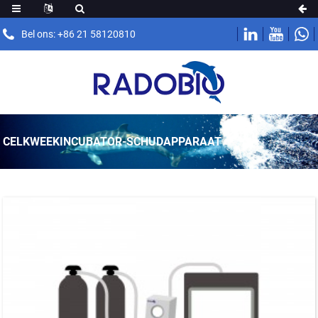
Bel ons: +86 21 58120810
CELKWEEKINCUBATOR-SCHUDAPPARAAT