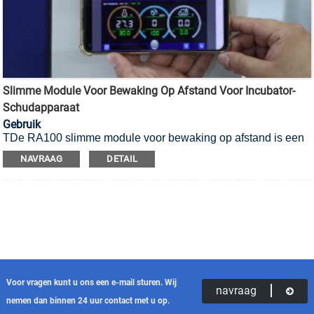
Slimme Module Voor Bewaking Op Afstand Voor Incubator-
Schudapparaat
Gebruik
T
De RA100 slimme module voor bewaking op afstand is een
optioneel accessoire dat speciaal is ontwikkeld voor de CS-
NAVRAAG
DETAIL
serie CO2-incubator-schudapparaten. Nadat u uw
schudapparaat met internet hebt verbonden, kunt u het in
realtime bewaken en bedienen via een pc of mobiel apparaat,
zelfs wanneer u niet in het laboratorium bent.
Voor vragen kunt u ons een e-mail sturen. Wij
navraag
nemen dan binnen 24 uur contact met u op.