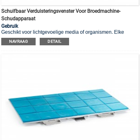
Schuifbaar Verduisteringsvenster Voor Broedmachine-
Schudapparaat
Gebruik
Geschikt voor lichtgevoelige media of organismen. Elke
Radobio-incubator met schudfunctie kan worden geleverd met
NAVRAAG
DETAIL
verduisteringsramen om ongewenst daglicht buiten te
houden. We kunnen ook op maat gemaakte schuiframen met
verduistering leveren voor incubatoren van andere merken.