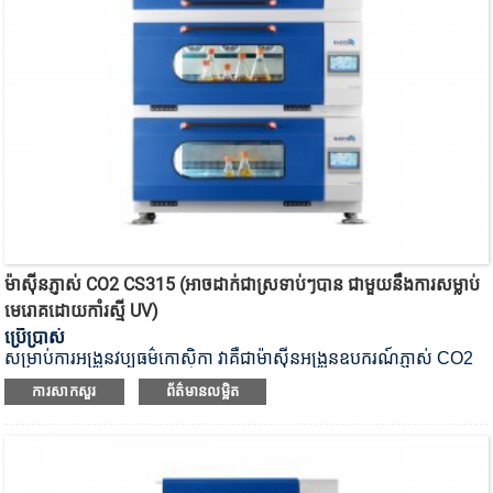
ម៉ាស៊ីន​ភ្ញាស់​ CO2 CS315 (អាច​ដាក់​ជា​ស្រទាប់ៗ​បាន ជាមួយ​នឹង​ការ​សម្លាប់​
មេរោគ​ដោយ​កាំរស្មី UV)
ប្រើប្រាស់
សម្រាប់ការអង្រួនវប្បធម៌កោសិកា វាគឺជាម៉ាស៊ីនអង្រួនឧបករណ៍ភ្ញាស់ CO2
សម្លាប់មេរោគដោយកាំរស្មីយូវី។
ការសាកសួរ
ព័ត៌មានលម្អិត