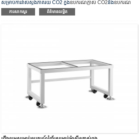
សម្រាប់ការវាស់ស្ទង់ភាគរយ CO2 ក្នុង
ឧបករណ៍ភ្ញាស់ CO2
និង
ឧបករណ៍​
រំញ័រ​ឧបករណ៍​ភ្ញាស់​ CO2
.
ការសាកសួរ
ព័ត៌មានលម្អិត
ជើងទម្រសម្រាប់ឧបករណ៍រំញ័រសម្រាប់ម៉ាស៊ីនភ្ញាស់ពង