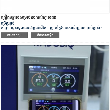
គ្រឿងបន្លាស់សម្រាប់ឧបករណ៍ភ្ញាស់ពង
ប្រើប្រាស់
សម្រាប់ជួសជុលនាវាវប្បធម៌ជីវសាស្រ្តនៅក្នុងឧបករណ៍ញ័រសម្រាប់ភ្ញាស់។
ការសាកសួរ
ព័ត៌មានលម្អិត