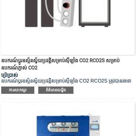
ឧបករណ៍ប្តូរឧស្ម័នស្វ័យប្រវត្តិសម្រាប់ស៊ីឡាំង CO2 RCO2S សម្រាប់
ឧបករណ៍ភ្ញាស់ CO2
ប្រើប្រាស់
ឧបករណ៍ប្តូរឧស្ម័នស្វ័យប្រវត្តិសម្រាប់ស៊ីឡាំង CO2 RCO2S ត្រូវបានរចនា
ឡើងសម្រាប់តម្រូវការផ្គត់ផ្គង់ឧស្ម័នដែលមិនមានការរំខាន។
ការសាកសួរ
ព័ត៌មានលម្អិត