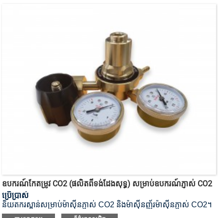
ឧបករណ៍​កែតម្រូវ CO2 (ផលិតពីទង់ដែងសុទ្ធ) សម្រាប់​ឧបករណ៍​ភ្ញាស់​ CO2
ប្រើប្រាស់
និយតករ​ស្ពាន់​សម្រាប់​ម៉ាស៊ីន​ភ្ញាស់​ CO2 និង​ម៉ាស៊ីន​ញ័រ​ម៉ាស៊ីន​ភ្ញាស់​ CO2។