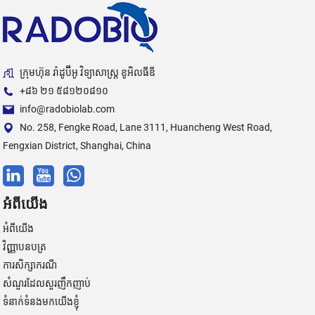
ក្រុមហ៊ុន រ៉ាដូប៊ីអូ វិទ្យាសាស្ត្រ ខូអិលធីឌី
+៨៦ ២១ ៥៨១២០៨១០
info@radobiolab.com
No. 258, Fengke Road, Lane 3111, Huancheng West Road,
Fengxian District, Shanghai, China
អំពីយើង
អំពីយើង
វិញ្ញាបនបត្រ
ការសិក្សាករណី
សំណួរដែលសួរញឹកញាប់
ទំនាក់ទំនងមកយើងខ្ញុំ