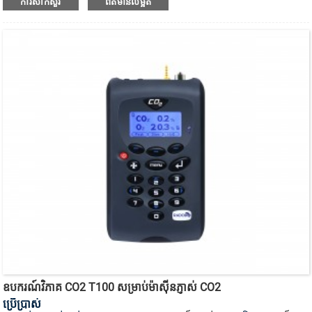
ការសាកសួរ
ព័ត៌មានលម្អិត
ឧបករណ៍វិភាគ CO2 T100 សម្រាប់ម៉ាស៊ីនភ្ញាស់ CO2
ប្រើប្រាស់