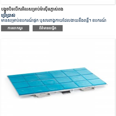
បង្អួចបិទបើករអិលសម្រាប់ម៉ាស៊ីនភ្ញាស់ពង
ប្រើប្រាស់
មានសម្រាប់ឧបករណ៍ផ្ទុក ឬសារពាង្គកាយដែលងាយនឹងពន្លឺ។ ឧបករណ៍
ភ្ញាស់ពង Radobio ណាមួយអាចត្រូវបានបំពាក់ដោយបង្អួចបិទបាំងពន្លឺដើម្បី
ការសាកសួរ
ព័ត៌មានលម្អិត
ការពារពន្លឺថ្ងៃដែលមិនចង់បាន។ យើងក៏អាចផ្តល់ជូននូវបង្អួចបិទបាំងពន្លឺរអិល
សម្រាប់ម៉ាកផ្សេងទៀតនៃឧបករណ៍ភ្ញាស់ពងផងដែរ។