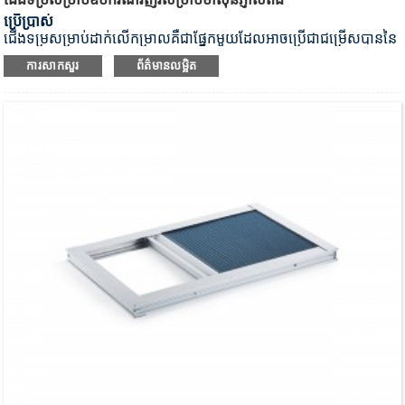
ប្រើប្រាស់
ជើងទម្រ​សម្រាប់​ដាក់​លើ​កម្រាល​គឺជា​ផ្នែក​មួយ​ដែល​អាច​ប្រើ​ជា​ជម្រើស​បាន​នៃ​
ឧបករណ៍​ញ័រ​ម៉ាស៊ីន​ភ្ញាស់​ពង។
ដើម្បីបំពេញតម្រូវការរបស់អ្នកប្រើប្រាស់
ការសាកសួរ
ព័ត៌មានលម្អិត
សម្រាប់ប្រតិបត្តិការងាយស្រួលនៃឧបករណ៍ញ័រ។