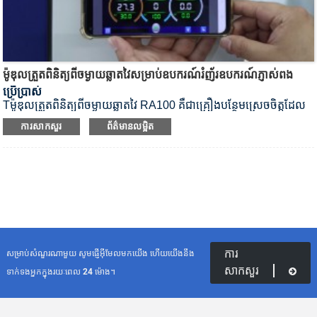
ម៉ូឌុលត្រួតពិនិត្យពីចម្ងាយឆ្លាតវៃសម្រាប់ឧបករណ៍រំញ័រឧបករណ៍ភ្ញាស់ពង
ប្រើប្រាស់
T
ម៉ូឌុលត្រួតពិនិត្យពីចម្ងាយឆ្លាតវៃ RA100 គឺជាគ្រឿងបន្ថែមស្រេចចិត្តដែល
ត្រូវបានបង្កើតឡើងជាពិសេសសម្រាប់ស៊េរី CS នៃម៉ាស៊ីនញ័រ CO2
ការសាកសួរ
ព័ត៌មានលម្អិត
incubator។ បន្ទាប់ពីភ្ជាប់ម៉ាស៊ីនញ័ររបស់អ្នកទៅអ៊ីនធឺណិត អ្នកអាចត្រួត
ពិនិត្យ និងគ្រប់គ្រងវាក្នុងពេលជាក់ស្តែងតាមរយៈកុំព្យូទ័រ ឬឧបករណ៍ចល័ត
សូម្បីតែពេលដែលអ្នកមិននៅក្នុងមន្ទីរពិសោធន៍ក៏ដោយ។
ការ
សម្រាប់សំណួរណាមួយ សូមផ្ញើអ៊ីមែលមកយើង ហើយយើងនឹង
សាកសួរ
ទាក់ទងអ្នកក្នុងរយៈពេល 24 ម៉ោង។