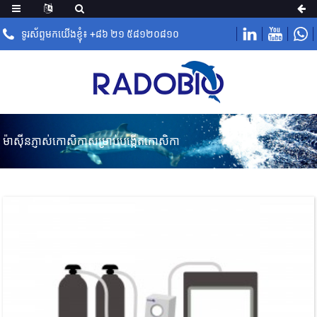
ទូរស័ព្ទមកយើងខ្ញុំ៖ +៨៦ ២១ ៥៨១២០៨១០
ម៉ាស៊ីនភ្ញាស់កោសិកាសម្រាប់បង្កើតកោសិកា