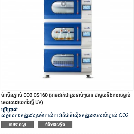
ម៉ាស៊ីន​ភ្ញាស់​ CO2 CS160 (អាច​ដាក់​ជា​ស្រទាប់ៗ​បាន ជាមួយ​នឹង​ការ​សម្លាប់​
មេរោគ​ដោយ​កាំរស្មី UV)
ប្រើប្រាស់
សម្រាប់ការអង្រួនវប្បធម៌កោសិកា វាគឺជាម៉ាស៊ីនអង្រួនឧបករណ៍ភ្ញាស់ CO2
សម្លាប់មេរោគដោយកាំរស្មីយូវី។
ការសាកសួរ
ព័ត៌មានលម្អិត