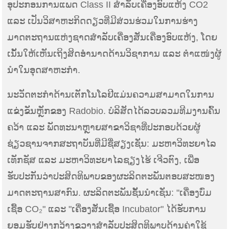
ອຸປະກອນການແພດ Class II ສຳລັບເຄື່ອງອົບແຫ້ງ CO2
ແລະ ເປັນວິສາຫະກິດດຽວທີ່ມີສ່ວນຮ່ວມໃນການຮ່າງ
ມາດຕະຖານແຫ່ງຊາດສຳລັບເຄື່ອງສັ່ນເຄື່ອງອົບແຫ້ງ, ໂດຍ
ເນັ້ນໃຫ້ເຫັນເຖິງສິດອຳນາດດ້ານວິຊາການ ແລະ ຕຳແໜ່ງຜູ້
ນຳໃນອຸດສາຫະກຳ.
ນະວັດຕະກໍາດ້ານເຕັກໂນໂລຢີແມ່ນຄວາມສາມາດໃນການ
ແຂ່ງຂັນຫຼັກຂອງ Radobio. ບໍລິສັດໄດ້ລວບລວມທີມງານຄົ້ນ
ຄວ້າ ແລະ ພັດທະນາຫຼາຍສາຂາວິຊາທີ່ປະກອບດ້ວຍຜູ້
ຊ່ຽວຊານຈາກສະຖາບັນທີ່ມີຊື່ສຽງເຊັ່ນ: ມະຫາວິທະຍາໄລ
ເທັກຊັສ ແລະ ມະຫາວິທະຍາໄລຊຽງໄຮ້ ເຈີວຕົງ, ເພື່ອ
ຮັບປະກັນວ່າປະສິດທິພາບຂອງຜະລິດຕະພັນຕອບສະໜອງ
ມາດຕະຖານສາກົນ. ຜະລິດຕະພັນຊັ້ນນໍາເຊັ່ນ: "ເຄື່ອງບົ່ມ
ເຊື້ອ CO₂" ແລະ "ເຄື່ອງສັ່ນເຊື້ອ Incubator" ໄດ້ຮັບການ
ຍອມຮັບຢ່າງກວ້າງຂວາງສໍາລັບປະສິດທິພາບດ້ານຄ່າໃຊ້