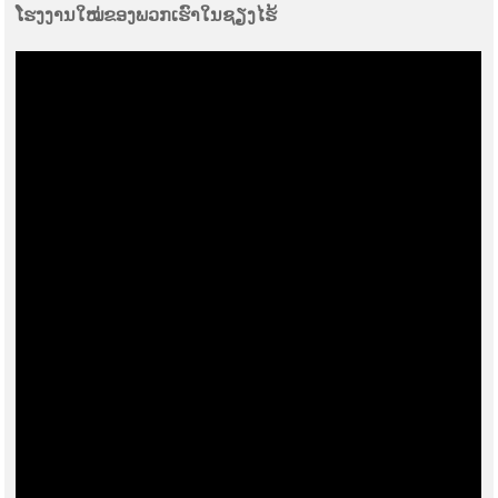
ໂຮງງານໃໝ່ຂອງພວກເຮົາໃນຊຽງໄຮ້