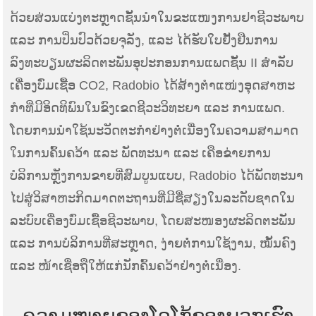
ດ້ວຍສ່ວນແບ່ງຕະຫຼາດຊັ້ນນໍາໃນຂະແໜງການຢາຊີວະພາບ
ແລະ ການປິ່ນປົວດ້ວຍຈຸລັງ, ແລະ ໄດ້ຮັບໃບຢັ້ງຢືນການ
ລົງທະບຽນຜະລິດຕະພັນອຸປະກອນການແພດຊັ້ນ II ສໍາລັບ
ເຄື່ອງບົ່ມເຊື້ອ CO2, Radobio ໄດ້ສ້າງຕໍາແໜ່ງອຸດສາຫະ
ກໍາທີ່ມີອິດທິພົນໃນຂົງເຂດຊີວະວິທະຍາ ແລະ ການແພດ.
ໂດຍການນໍາໃຊ້ນະວັດຕະກໍາຢ່າງຕໍ່ເນື່ອງໃນຄວາມສາມາດ
ໃນການຄົ້ນຄວ້າ ແລະ ພັດທະນາ ແລະ ເຄືອຂ່າຍການ
ບໍລິການຫຼັງການຂາຍທີ່ສົມບູນແບບ, Radobio ໄດ້ພັດທະນາ
ໄປສູ່ວິສາຫະກິດມາດຕະຖານທີ່ມີຊື່ສຽງໃນລະດັບຊາດໃນ
ລະບົບເຄື່ອງບົ່ມເຊື້ອຊີວະພາບ, ໂດຍສະໜອງຜະລິດຕະພັນ
ແລະ ການບໍລິການທີ່ສະຫຼາດ, ງ່າຍຕໍ່ການໃຊ້ງານ, ໝັ້ນຄົງ
ແລະ ໜ້າເຊື່ອຖືໃຫ້ແກ່ນັກຄົ້ນຄວ້າຢ່າງຕໍ່ເນື່ອງ.
ຄວາມໝາຍຂອງໂລໂກ້ຂອງພວກເຮົາ