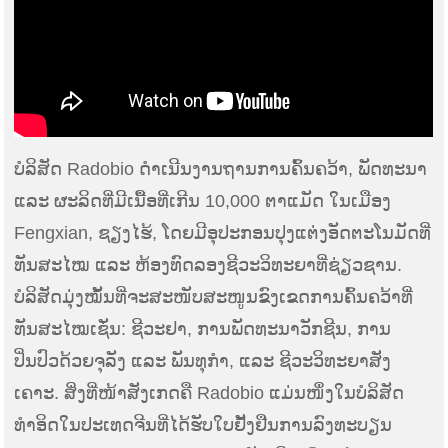
ບໍລິສັດ Radobio ດຳເນີນງານຖານການຄົ້ນຄວ້າ, ພັດທະນາ
ແລະ ຜະລິດທີ່ມີເນື້ອທີ່ເກີນ 10,000 ຕາແມັດ ໃນເມືອງ
Fengxian, ຊຽງໄຮ້, ໂດຍມີອຸປະກອນປຸງແຕ່ງອັດຕະໂນມັດທີ່
ທັນສະໄໝ ແລະ ຫ້ອງທົດລອງຊີວະວິທະຍາທີ່ຊ່ຽວຊານ.
ບໍລິສັດມຸ່ງໝັ້ນທີ່ຈະສະໜັບສະໜູນຂົງເຂດການຄົ້ນຄວ້າທີ່
ທັນສະໄໝເຊັ່ນ: ຊີວະຢາ, ການພັດທະນາວັກຊີນ, ການ
ປິ່ນປົວດ້ວຍຈຸລັງ ແລະ ພັນທຸກຳ, ແລະ ຊີວະວິທະຍາສັງ
ເຄາະ. ສິ່ງທີ່ໜ້າສັງເກດຄື Radobio ແມ່ນໜຶ່ງໃນບໍລິສັດ
ທຳອິດໃນປະເທດຈີນທີ່ໄດ້ຮັບໃບຢັ້ງຢືນການລົງທະບຽນ