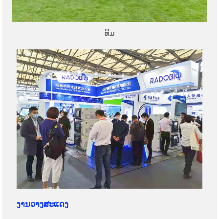
ທີມ
ງານວາງສະແດງ