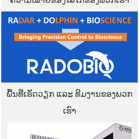
ພື້ນທີ່ເຮັດວຽກ ແລະ ທີມງານຂອງພວກ
ເຮົາ