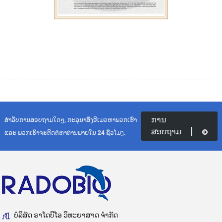
ການ
ສຳລັບການສອບຖາມໃດໆ, ກະລຸນາສົ່ງອີເມວຫາພວກເຮົາ
ສອບຖາມ
ແລະ ພວກເຮົາຈະຕິດຕໍ່ຫາທ່ານພາຍໃນ 24 ຊົ່ວໂມງ.
ບໍລິສັດ ຣາໂດບີໂອ ວິທະຍາສາດ ຈຳກັດ