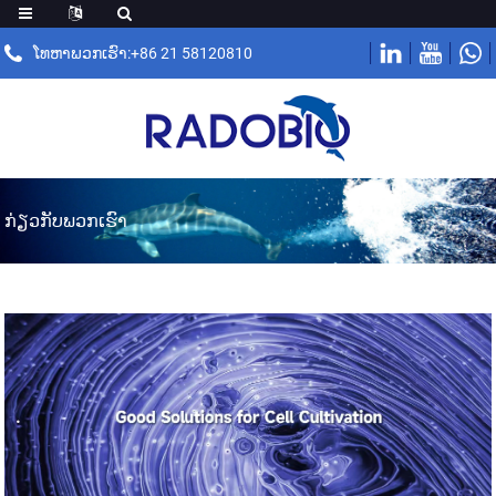
ໂທຫາພວກເຮົາ:+86 21 58120810
ກ່ຽວກັບພວກເຮົາ
.