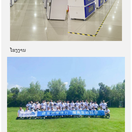
ໂຮງງານ