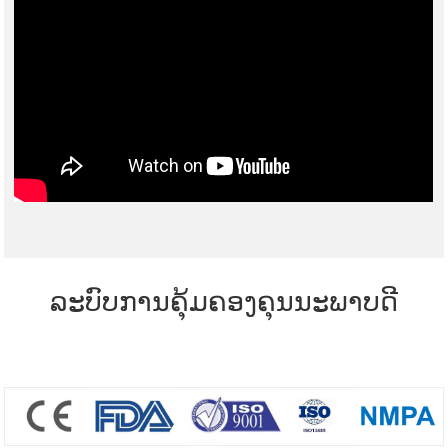
ລະບົບການຄຸ້ມຄອງຄຸນນະພາບດີ