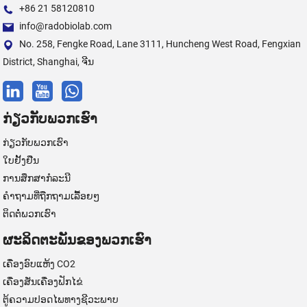
+86 21 58120810
info@radobiolab.com
No. 258, Fengke Road, Lane 3111, Huncheng West Road, Fengxian
District, Shanghai, ຈີນ
ກ່ຽວກັບພວກເຮົາ
ກ່ຽວກັບພວກເຮົາ
ໃບຢັ້ງຢືນ
ການສຶກສາກໍລະນີ
ຄຳຖາມທີ່ຖືກຖາມເລື້ອຍໆ
ຕິດຕໍ່ພວກເຮົາ
ຜະລິດຕະພັນຂອງພວກເຮົາ
ເຄື່ອງອົບແຫ້ງ CO2
ເຄື່ອງສັ່ນເຄື່ອງຟັກໄຂ່
ຕູ້ຄວາມປອດໄພທາງຊີວະພາບ