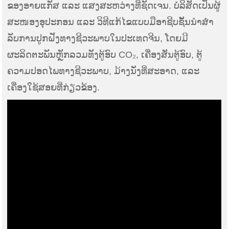
ຂອງອາຍແກັສ ແລະ ແສງສະຫວ່າງທີ່ຊັດເຈນ. ບໍລິສັດເປັນຜູ້
ສະໜອງອຸປະກອນ ແລະ ວິທີແກ້ໄຂແບບມືອາຊີບຊັ້ນນໍາສໍາ
ລັບການປູກຝັງທາງຊີວະພາບໃນປະເທດຈີນ, ໂດຍມີ
ຜະລິດຕະພັນຫຼັກລວມທັງຕູ້ອົບ CO₂, ເຄື່ອງສັ່ນຕູ້ອົບ, ຕູ້
ຄວາມປອດໄພທາງຊີວະພາບ, ມ້າງນັ່ງທີ່ສະອາດ, ແລະ
ເຄື່ອງໃຊ້ສອຍທີ່ກ່ຽວຂ້ອງ.