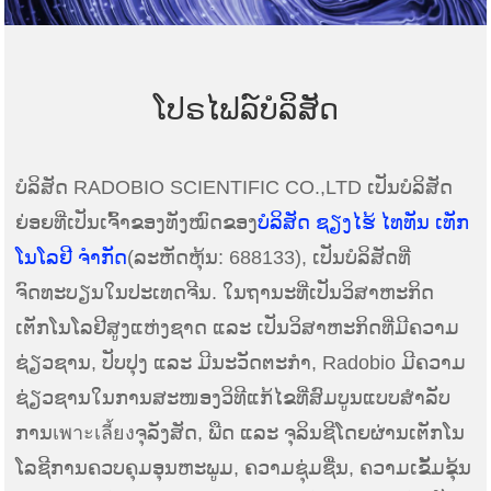
ໂປຣໄຟລ໌ບໍລິສັດ
ບໍລິສັດ RADOBIO SCIENTIFIC CO.,LTD ເປັນບໍລິສັດ
ຍ່ອຍທີ່ເປັນເຈົ້າຂອງທັງໝົດຂອງ
ບໍລິສັດ ຊຽງໄຮ້ ໄທທັນ ເທັກ
ໂນໂລຢີ ຈຳກັດ
(ລະຫັດຫຸ້ນ: 688133), ເປັນບໍລິສັດທີ່
ຈົດທະບຽນໃນປະເທດຈີນ. ໃນຖານະທີ່ເປັນວິສາຫະກິດ
ເຕັກໂນໂລຢີສູງແຫ່ງຊາດ ແລະ ເປັນວິສາຫະກິດທີ່ມີຄວາມ
ຊ່ຽວຊານ, ປັບປຸງ ແລະ ມີນະວັດຕະກໍາ, Radobio ມີຄວາມ
ຊ່ຽວຊານໃນການສະໜອງວິທີແກ້ໄຂທີ່ສົມບູນແບບສໍາລັບ
ການเพาะเลี้ยงຈຸລັງສັດ, ພືດ ແລະ ຈຸລິນຊີໂດຍຜ່ານເຕັກໂນ
ໂລຊີການຄວບຄຸມອຸນຫະພູມ, ຄວາມຊຸ່ມຊື່ນ, ຄວາມເຂັ້ມຂຸ້ນ