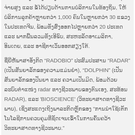
ຈ່າຍສູງ ແລະ ຂໍ້ໄດ້ປຽບດ້ານການບໍລິການໃນທ້ອງຖິ່ນ, ໃຫ້
ບໍລິການລູກຄ້າຫຼາຍກວ່າ 1,000 ຄົນໃນຫຼາຍກວ່າ 30 ແຂວງ
ໃນປະເທດຈີນ, ພ້ອມທັງສົ່ງອອກໄປຫຼາຍກວ່າ 20 ປະເທດ
ແລະ ພາກພື້ນລວມທັງເອີຣົບ, ສະຫະລັດອາເມລິກາ,
ອິນເດຍ, ແລະ ອາຊີຕາເວັນອອກສຽງໃຕ້.
ຊື່ຍີ່ຫໍ້ພາສາອັງກິດ “RADOBIO” ປະສົມປະສານ “RADAR”
(ເປັນສັນຍາລັກຂອງຄວາມແມ່ນຍຳ), “DOLPHIN” (ເປັນ
ສັນຍາລັກຂອງປັນຍາ ແລະ ຄວາມເປັນມິດ, ພ້ອມດ້ວຍ
ລະບົບຕຳແໜ່ງ radar ທາງຊີວະພາບຂອງຕົນເອງ, ສະທ້ອນ
RADAR), ແລະ 'BIOSCIENCE' (ວິທະຍາສາດທາງຊີວະ
ພາບ), ເຊິ່ງສະແດງເຖິງພາລະກິດຫຼັກຂອງ “ການນຳໃຊ້ເຕັກ
ໂນໂລຊີການຄວບຄຸມທີ່ຊັດເຈນເຂົ້າໃນການຄົ້ນຄວ້າ
ວິທະຍາສາດທາງຊີວະພາບ.”