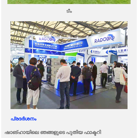
ടീം
പ്രദർശനം
ഷാങ്ഹായിലെ ഞങ്ങളുടെ പുതിയ ഫാക്ടറി