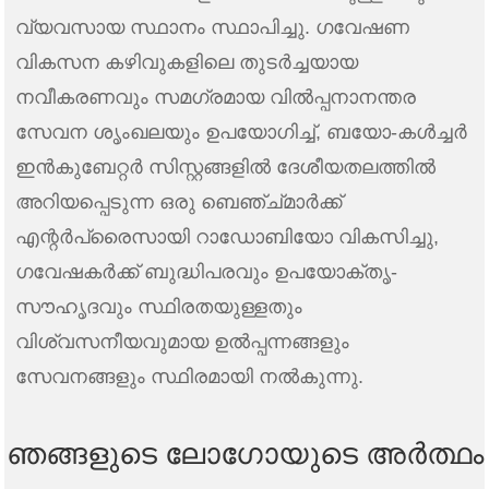
വ്യവസായ സ്ഥാനം സ്ഥാപിച്ചു. ഗവേഷണ
വികസന കഴിവുകളിലെ തുടർച്ചയായ
നവീകരണവും സമഗ്രമായ വിൽപ്പനാനന്തര
സേവന ശൃംഖലയും ഉപയോഗിച്ച്, ബയോ-കൾച്ചർ
ഇൻകുബേറ്റർ സിസ്റ്റങ്ങളിൽ ദേശീയതലത്തിൽ
അറിയപ്പെടുന്ന ഒരു ബെഞ്ച്മാർക്ക്
എന്റർപ്രൈസായി റാഡോബിയോ വികസിച്ചു,
ഗവേഷകർക്ക് ബുദ്ധിപരവും ഉപയോക്തൃ-
സൗഹൃദവും സ്ഥിരതയുള്ളതും
വിശ്വസനീയവുമായ ഉൽപ്പന്നങ്ങളും
സേവനങ്ങളും സ്ഥിരമായി നൽകുന്നു.
ഞങ്ങളുടെ ലോഗോയുടെ അർത്ഥം