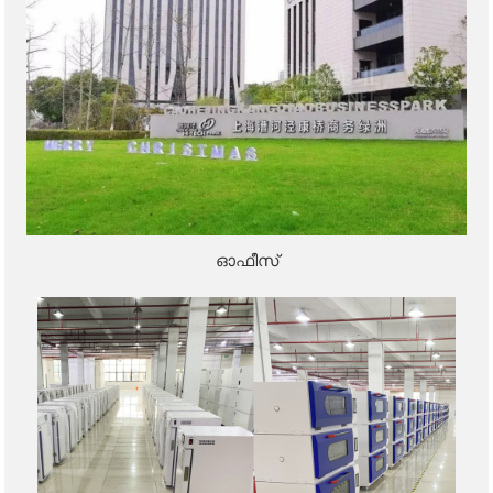
ഓഫീസ്