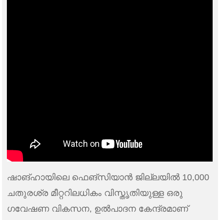
ഷാങ്ഹായിലെ ഫെങ്‌സിയാൻ ജില്ലയിൽ 10,000
ചതുരശ്ര മീറ്ററിലധികം വിസ്തൃതിയുള്ള ഒരു
ഗവേഷണ വികസന, ഉൽ‌പാദന കേന്ദ്രമാണ്