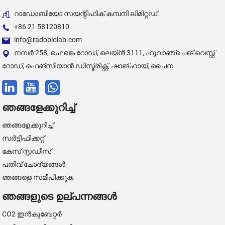
റാഡോബിയോ സയന്റിഫിക് കമ്പനി ലിമിറ്റഡ്.
+86 21 58120810
info@radobiolab.com
നമ്പർ 258, ഫെങ്കെ റോഡ്, ലെയ്ൻ 3111, ഹുവാഞ്ചെങ് വെസ്റ്റ്
റോഡ്, ഫെങ്സിയാൻ ഡിസ്ട്രിക്റ്റ്, ഷാങ്ഹായ്, ചൈന
ഞങ്ങളേക്കുറിച്ച്
ഞങ്ങളേക്കുറിച്ച്
സർട്ടിഫിക്കറ്റ്
കേസ് സ്റ്റഡീസ്
പതിവ് ചോദ്യങ്ങൾ
ഞങ്ങളെ സമീപിക്കുക
ഞങ്ങളുടെ ഉല്പന്നങ്ങൾ
CO2 ഇൻകുബേറ്റർ