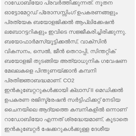
റാഡോബിയോ പ്രവർത്തിക്കുന്നത്. നൂതന
ഓട്ടോമേറ്റഡ് പ്രോസസ്സിംഗ് ഉപകരണങ്ങളും
പ്രത്യേക ബയോളജിക്കൽ ആപ്ലിക്കേഷൻ
ലബോറട്ടറികളും ഇവിടെ സജ്ജീകരിച്ചിരിക്കുന്നു.
ബയോഫാർമസ്യൂട്ടിക്കൽസ്, വാക്സിൻ
വികസനം, സെൽ, ജീൻ തെറാപ്പി, സിന്തറ്റിക്
ബയോളജി തുടങ്ങിയ അത്യാധുനിക ഗവേഷണ
മേഖലകളെ പിന്തുണയ്ക്കാൻ കമ്പനി
പ്രതിജ്ഞാബദ്ധമാണ്. CO2
ഇൻകുബേറ്ററുകൾക്കായി ക്ലാസ് II മെഡിക്കൽ
ഉപകരണ രജിസ്ട്രേഷൻ സർട്ടിഫിക്കറ്റ് നേടിയ
ചൈനയിലെ ആദ്യത്തെ കമ്പനികളിൽ ഒന്നാണ്
റാഡോബിയോ എന്നത് ശ്രദ്ധേയമാണ്, കൂടാതെ
ഇൻകുബേറ്റർ ഷേക്കറുകൾക്കുള്ള ദേശീയ