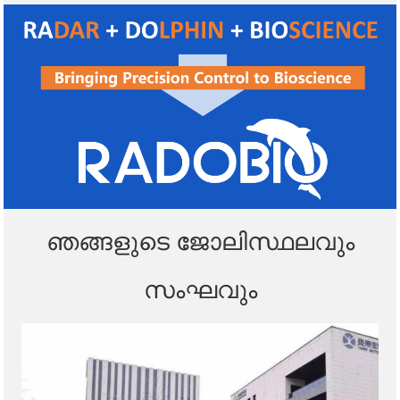
ഞങ്ങളുടെ ജോലിസ്ഥലവും
സംഘവും