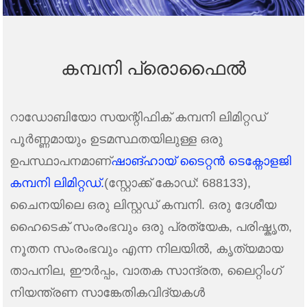
കമ്പനി പ്രൊഫൈൽ
റാഡോബിയോ സയന്റിഫിക് കമ്പനി ലിമിറ്റഡ്
പൂർണ്ണമായും ഉടമസ്ഥതയിലുള്ള ഒരു
ഉപസ്ഥാപനമാണ്
ഷാങ്ഹായ് ടൈറ്റൻ ടെക്നോളജി
കമ്പനി ലിമിറ്റഡ്.
(സ്റ്റോക്ക് കോഡ്: 688133),
ചൈനയിലെ ഒരു ലിസ്റ്റഡ് കമ്പനി. ഒരു ദേശീയ
ഹൈടെക് സംരംഭവും ഒരു പ്രത്യേക, പരിഷ്കൃത,
നൂതന സംരംഭവും എന്ന നിലയിൽ, കൃത്യമായ
താപനില, ഈർപ്പം, വാതക സാന്ദ്രത, ലൈറ്റിംഗ്
നിയന്ത്രണ സാങ്കേതികവിദ്യകൾ