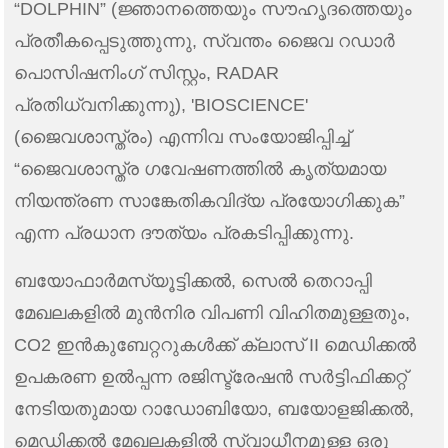
“DOLPHIN” (ജ്ഞാനത്തെയും സൗഹൃദത്തെയും
പ്രതീകപ്പെടുത്തുന്നു, സ്വന്തം ജൈവ റഡാർ
പൊസിഷനിംഗ് സിസ്റ്റം, RADAR
പ്രതിധ്വനിക്കുന്നു), 'BIOSCIENCE'
(ജൈവശാസ്ത്രം) എന്നിവ സംയോജിപ്പിച്ച്
“ജൈവശാസ്ത്ര ഗവേഷണത്തിൽ കൃത്യമായ
നിയന്ത്രണ സാങ്കേതികവിദ്യ പ്രയോഗിക്കുക”
എന്ന പ്രധാന ദൗത്യം പ്രകടിപ്പിക്കുന്നു.
ബയോഫാർമസ്യൂട്ടിക്കൽ, സെൽ തെറാപ്പി
മേഖലകളിൽ മുൻനിര വിപണി വിഹിതമുള്ളതും,
CO2 ഇൻകുബേറ്ററുകൾക്ക് ക്ലാസ് II മെഡിക്കൽ
ഉപകരണ ഉൽപ്പന്ന രജിസ്ട്രേഷൻ സർട്ടിഫിക്കറ്റ്
നേടിയതുമായ റാഡോബിയോ, ബയോളജിക്കൽ,
മെഡിക്കൽ മേഖലകളിൽ സ്വാധീനമുള്ള ഒരു