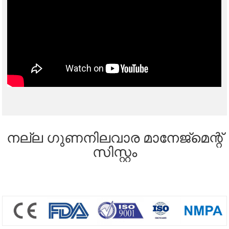
നല്ല ഗുണനിലവാര മാനേജ്മെന്റ്
സിസ്റ്റം