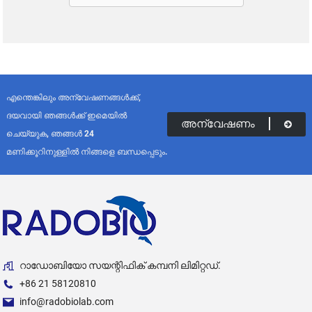
എന്തെങ്കിലും അന്വേഷണങ്ങൾക്ക്,
ദയവായി ഞങ്ങൾക്ക് ഇമെയിൽ
അന്വേഷണം
ചെയ്യുക, ഞങ്ങൾ 24
മണിക്കൂറിനുള്ളിൽ നിങ്ങളെ ബന്ധപ്പെടും.
റാഡോബിയോ സയന്റിഫിക് കമ്പനി ലിമിറ്റഡ്.
+86 21 58120810
info@radobiolab.com