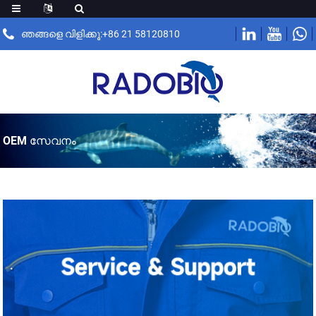
ഞങ്ങളെ വിളിക്കൂ:+86 21 58120810
OEM സേവനം
.