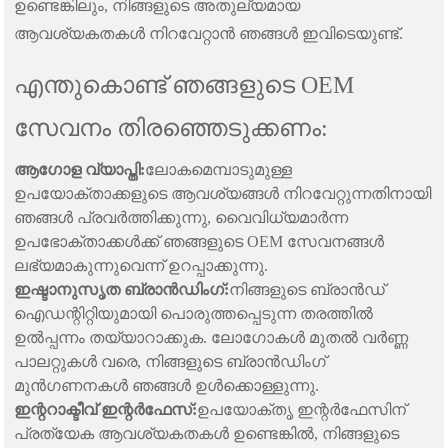
ഉണ്ടെങ്കിലും, നിങ്ങളുടെ അതുല്യമായ
ആവശ്യകതകൾ നിറവേറ്റാൻ ഞങ്ങൾ ഇവിടെയുണ്ട്.
എന്തുകൊണ്ട് ഞങ്ങളുടെ OEM
സേവനം തിരഞ്ഞെടുക്കണം:
ആഗോള വ്യാപ്തി:
ലോകമെമ്പാടുമുള്ള
ഉപയോക്താക്കളുടെ ആവശ്യങ്ങൾ നിറവേറ്റുന്നതിനായി
ഞങ്ങൾ പ്രവർത്തിക്കുന്നു, വൈവിധ്യമാർന്ന
ഉപഭോക്താക്കൾക്ക് ഞങ്ങളുടെ OEM സേവനങ്ങൾ
ലഭ്യമാകുന്നുവെന്ന് ഉറപ്പാക്കുന്നു.
ഇഷ്ടാനുസൃത ബ്രാൻഡിംഗ്:
നിങ്ങളുടെ ബ്രാൻഡ്
ഐഡന്റിറ്റിയുമായി പൊരുത്തപ്പെടുന്ന തരത്തിൽ
ഉൽപ്പന്നം തയ്യാറാക്കുക. ലോഗോകൾ മുതൽ വർണ്ണ
പാലറ്റുകൾ വരെ, നിങ്ങളുടെ ബ്രാൻഡിംഗ്
മുൻഗണനകൾ ഞങ്ങൾ ഉൾക്കൊള്ളുന്നു.
ഇന്ററാക്ടീവ് ഇന്റർഫേസ്:
ഉപയോക്തൃ ഇന്റർഫേസിന്
പ്രത്യേക ആവശ്യകതകൾ ഉണ്ടെങ്കിൽ, നിങ്ങളുടെ