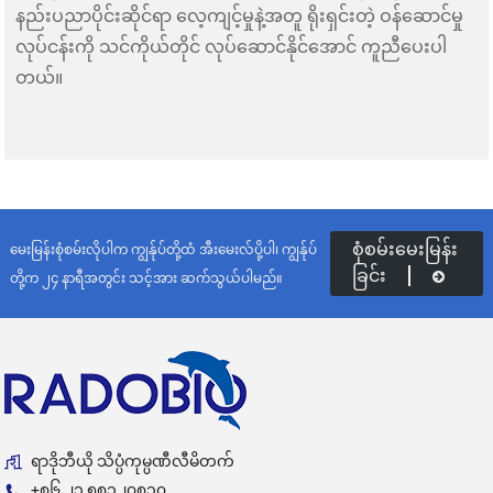
နည်းပညာပိုင်းဆိုင်ရာ လေ့ကျင့်မှုနဲ့အတူ ရိုးရှင်းတဲ့ ဝန်ဆောင်မှု
လုပ်ငန်းကို သင်ကိုယ်တိုင် လုပ်ဆောင်နိုင်အောင် ကူညီပေးပါ
တယ်။
စုံစမ်းမေးမြန်း
မေးမြန်းစုံစမ်းလိုပါက ကျွန်ုပ်တို့ထံ အီးမေးလ်ပို့ပါ၊ ကျွန်ုပ်
ခြင်း
တို့က ၂၄ နာရီအတွင်း သင့်အား ဆက်သွယ်ပါမည်။
ရာဒိုဘီယို သိပ္ပံကုမ္ပဏီလီမိတက်
+၈၆ ၂၁ ၅၈၁၂၀၈၁၀