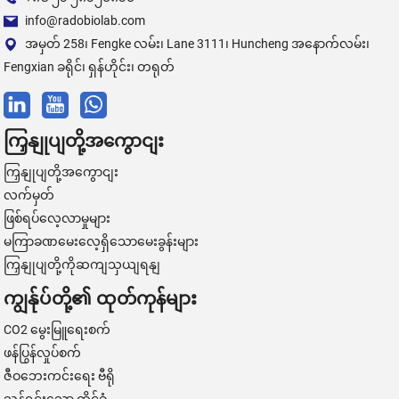
info@radobiolab.com
အမှတ် 258၊ Fengke လမ်း၊ Lane 3111၊ Huncheng အနောက်လမ်း၊
Fengxian ခရိုင်၊ ရှန်ဟိုင်း၊ တရုတ်
ကြှနျုပျတို့အကွောငျး
ကြှနျုပျတို့အကွောငျး
လက်မှတ်
ဖြစ်ရပ်လေ့လာမှုများ
မကြာခဏမေးလေ့ရှိသောမေးခွန်းများ
ကြှနျုပျတို့ကိုဆကျသှယျရနျ
ကျွန်ုပ်တို့၏ ထုတ်ကုန်များ
CO2 မွေးမြူရေးစက်
ဖန်ပြွန်လှုပ်စက်
ဇီဝဘေးကင်းရေး ဗီရို