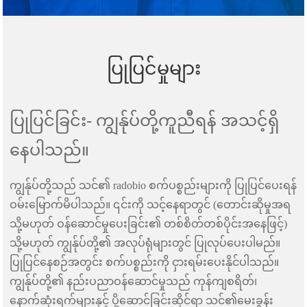
ပြုပြင်မှုများ
ပြုပြင်ခြင်း- ကျွန်ုပ်တို့ကူညီရန် အသင့်ရှိ
နေပါသည်။
ကျွန်ုပ်တို့သည် သင်၏ radobio စက်ပစ္စည်းများကို ပြုပြင်ပေးရန်
ဝမ်းမြောက်မိပါသည်။ ၎င်းကို သင့်နေရာတွင် (တောင်းဆိုမှုအရ
သို့မဟုတ် ဝန်ဆောင်မှုပေးခြင်း၏ တစ်စိတ်တစ်ပိုင်းအနေဖြင့်)
သို့မဟုတ် ကျွန်ုပ်တို့၏ အလုပ်ရုံများတွင် ပြုလုပ်ပေးပါမည်။
ပြုပြင်နေစဉ်အတွင်း စက်ပစ္စည်းကို ငှားရမ်းပေးနိုင်ပါသည်။
ကျွန်ုပ်တို့၏ နည်းပညာဝန်ဆောင်မှုသည် ကုန်ကျစရိတ်၊
နောက်ဆုံးရက်များနှင့် ပို့ဆောင်ခြင်းဆိုင်ရာ သင်၏မေးခွန်း