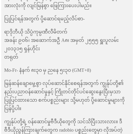
အားလုံးကို လျင်မြန်စွာ ဖြေကြားပေးပါမည်။
ပြုပြင်ရန်အတွက် ပို့ဆောင်ရမည့်လိပ်စာ-
ရာဒိုဘီယို သိပ္ပံကုမ္ပဏီလီမိတက်
အခန်း ၉၀၆၊ အဆောက်အဦ A၈၊ အမှတ် ၂၅၅၅ ရှူးပူလမ်း
၂၀၁၃၁၅ ရှန်ဟိုင်း
တရုတ်
Mo-Fr- နံနက် ၈း၃၀ မှ ညနေ ၅း၃၀ (GMT+8)
မြန်ဆန်ချောမွေ့စွာ လုပ်ဆောင်နိုင်စေရန်အတွက် ကျွန်ုပ်တို့၏
နည်းပညာဝန်ဆောင်မှုနှင့် ကြိုတင်တိုင်ပင်ဆွေးနွေးပြီးမှသာ
ပြုပြင်ထားသော စက်ပစ္စည်းများ သို့မဟုတ် ပို့ဆောင်မှုများကို
ပြန်ပို့ပါ။
ကျွန်ုပ်တို့ရဲ့ ဝန်ဆောင်မှုဗီဒီယိုတွေကို သင်သိပြီးသားလား။ ဒီ
ဗီဒီယိုညွှန်ကြားချက်တွေက radobio ပစ္စည်းတွေမှာ လိုအပ်တဲ့