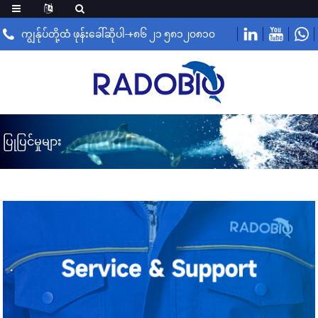
ကျွန်ုပ်တို့ထံ ဖုန်းခေါ်ဆိုပါ-+၈၆ ၂၁ ၅၈၁၂၀၈၁၀
ပြုပြင်မှုများ
.