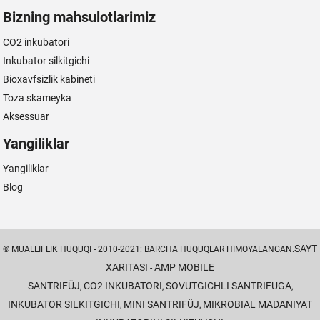
Bizning mahsulotlarimiz
CO2 inkubatori
Inkubator silkitgichi
Bioxavfsizlik kabineti
Toza skameyka
Aksessuar
Yangiliklar
Yangiliklar
Blog
SAYT
© MUALLIFLIK HUQUQI - 2010-2021: BARCHA HUQUQLAR HIMOYALANGAN.
XARITASI
AMP MOBILE
-
SANTRIFÜJ
CO2 INKUBATORI
SOVUTGICHLI SANTRIFUGA
,
,
,
INKUBATOR SILKITGICHI
MINI SANTRIFÜJ
MIKROBIAL MADANIYAT
,
,