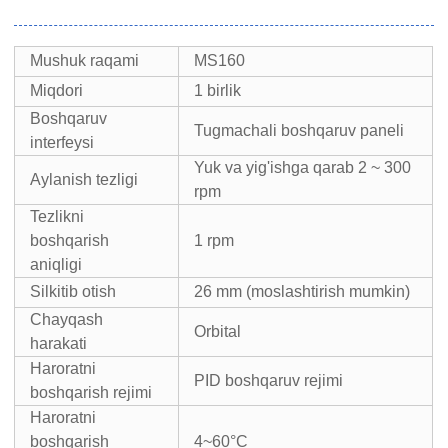
Mushuk raqami
MS160
Miqdori
1 birlik
Boshqaruv
Tugmachali boshqaruv paneli
interfeysi
Yuk va yig'ishga qarab 2 ~ 300
Aylanish tezligi
rpm
Tezlikni
boshqarish
1 rpm
aniqligi
Silkitib otish
26 mm (moslashtirish mumkin)
Chayqash
Orbital
harakati
Haroratni
PID boshqaruv rejimi
boshqarish rejimi
Haroratni
boshqarish
4~60°C