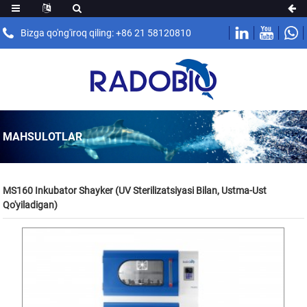
Bizga qo'ng'iroq qiling: +86 21 58120810
MAHSULOTLAR
MS160 Inkubator Shayker (UV Sterilizatsiyasi Bilan, Ustma-Ust
Qo'yiladigan)