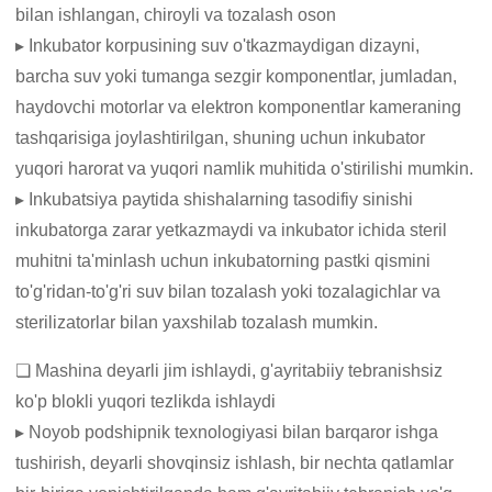
bilan ishlangan, chiroyli va tozalash oson
▸ Inkubator korpusining suv o'tkazmaydigan dizayni,
barcha suv yoki tumanga sezgir komponentlar, jumladan,
haydovchi motorlar va elektron komponentlar kameraning
tashqarisiga joylashtirilgan, shuning uchun inkubator
yuqori harorat va yuqori namlik muhitida o'stirilishi mumkin.
▸ Inkubatsiya paytida shishalarning tasodifiy sinishi
inkubatorga zarar yetkazmaydi va inkubator ichida steril
muhitni ta'minlash uchun inkubatorning pastki qismini
to'g'ridan-to'g'ri suv bilan tozalash yoki tozalagichlar va
sterilizatorlar bilan yaxshilab tozalash mumkin.
❏ Mashina deyarli jim ishlaydi, g'ayritabiiy tebranishsiz
ko'p blokli yuqori tezlikda ishlaydi
▸ Noyob podshipnik texnologiyasi bilan barqaror ishga
tushirish, deyarli shovqinsiz ishlash, bir nechta qatlamlar