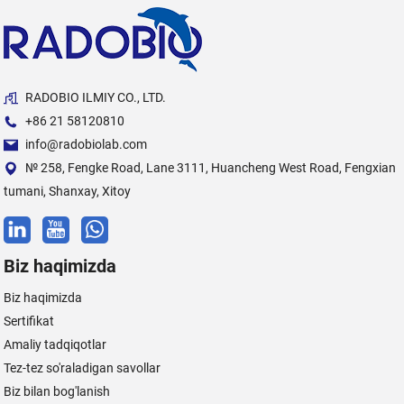
RADOBIO ILMIY CO., LTD.
+86 21 58120810
info@radobiolab.com
№ 258, Fengke Road, Lane 3111, Huancheng West Road, Fengxian
tumani, Shanxay, Xitoy
Biz haqimizda
Biz haqimizda
Sertifikat
Amaliy tadqiqotlar
Tez-tez so'raladigan savollar
Biz bilan bog'lanish