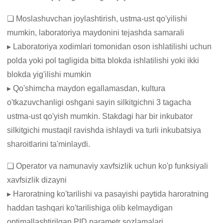
❏ Moslashuvchan joylashtirish, ustma-ust qo'yilishi
mumkin, laboratoriya maydonini tejashda samarali
▸ Laboratoriya xodimlari tomonidan oson ishlatilishi uchun
polda yoki pol tagligida bitta blokda ishlatilishi yoki ikki
blokda yig'ilishi mumkin
▸ Qo'shimcha maydon egallamasdan, kultura
o'tkazuvchanligi oshgani sayin silkitgichni 3 tagacha
ustma-ust qo'yish mumkin. Stakdagi har bir inkubator
silkitgichi mustaqil ravishda ishlaydi va turli inkubatsiya
sharoitlarini ta'minlaydi.
❏ Operator va namunaviy xavfsizlik uchun ko'p funksiyali
xavfsizlik dizayni
▸ Haroratning ko'tarilishi va pasayishi paytida haroratning
haddan tashqari ko'tarilishiga olib kelmaydigan
optimallashtirilgan PID parametr sozlamalari