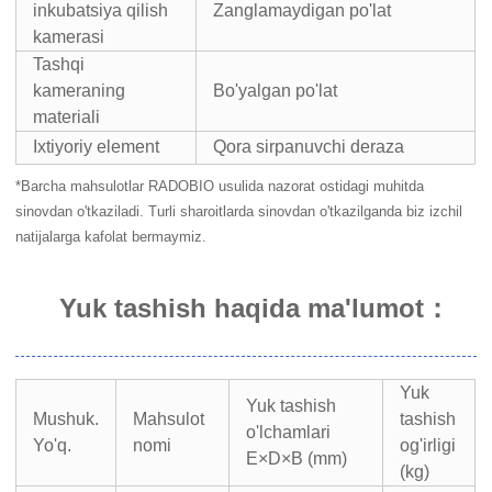
inkubatsiya qilish
Zanglamaydigan po'lat
kamerasi
Tashqi
kameraning
Bo'yalgan po'lat
materiali
Ixtiyoriy element
Qora sirpanuvchi deraza
*Barcha mahsulotlar RADOBIO usulida nazorat ostidagi muhitda
sinovdan o'tkaziladi. Turli sharoitlarda sinovdan o'tkazilganda biz izchil
natijalarga kafolat bermaymiz.
Yuk tashish haqida ma'lumot
：
Yuk
Yuk tashish
Mushuk.
Mahsulot
tashish
o'lchamlari
Yo'q.
nomi
og'irligi
E×D×B (mm)
(kg)