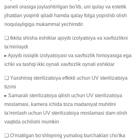
paneli orasiga joylashtirilgan bo'lib, uni qulay va estetik
jihatdan yoqimli qiladi hamda qalay folga yopishib olish
noqulayligiga mukammal yechimdir.
❏ Ikkita shisha eshiklar ajoyib izolyatsiya va xavfsizlikni
ta'minlaydi
▸ Ajoyib issiqlik izolyatsiyasi va xavfsizlik himoyasiga ega
ichki va tashqi ikki oynali xavfsizlik oynali eshiklar
❏ Yaxshiroq sterilizatsiya effekti uchun UV sterilizatsiya
tizimi
▸ Samarali sterilizatsiya qilish uchun UV sterilizatsiya
moslamasi, kamera ichida toza madaniyat muhitini
ta'minlash uchun UV sterilizatsiya moslamasi dam olish
vaqtida ochilishi mumkin
❏ O'rnatilgan bo'shliqning yumaloq burchaklari cho'tka