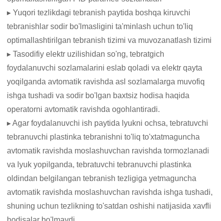
▸ Yuqori tezlikdagi tebranish paytida boshqa kiruvchi
tebranishlar sodir bo'lmasligini ta'minlash uchun to'liq
optimallashtirilgan tebranish tizimi va muvozanatlash tizimi
▸ Tasodifiy elektr uzilishidan so'ng, tebratgich
foydalanuvchi sozlamalarini eslab qoladi va elektr qayta
yoqilganda avtomatik ravishda asl sozlamalarga muvofiq
ishga tushadi va sodir bo'lgan baxtsiz hodisa haqida
operatorni avtomatik ravishda ogohlantiradi.
▸ Agar foydalanuvchi ish paytida lyukni ochsa, tebratuvchi
tebranuvchi plastinka tebranishni to'liq to'xtatmaguncha
avtomatik ravishda moslashuvchan ravishda tormozlanadi
va lyuk yopilganda, tebratuvchi tebranuvchi plastinka
oldindan belgilangan tebranish tezligiga yetmaguncha
avtomatik ravishda moslashuvchan ravishda ishga tushadi,
shuning uchun tezlikning to'satdan oshishi natijasida xavfli
hodisalar bo'lmaydi.