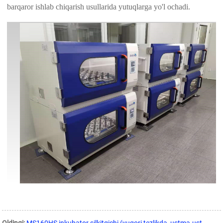
barqaror ishlab chiqarish usullarida yutuqlarga yo'l ochadi.
Oldingi:
MS160HS inkubator silkitgichi (yuqori tezlikda, ustma-ust