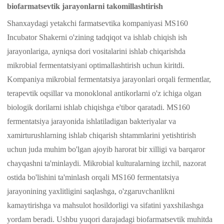
biofarmatsevtik jarayonlarni takomillashtirish
Shanxaydagi yetakchi farmatsevtika kompaniyasi MS160
Incubator Shakerni o'zining tadqiqot va ishlab chiqish ish
jarayonlariga, ayniqsa dori vositalarini ishlab chiqarishda
mikrobial fermentatsiyani optimallashtirish uchun kiritdi.
Kompaniya mikrobial fermentatsiya jarayonlari orqali fermentlar,
terapevtik oqsillar va monoklonal antikorlarni o'z ichiga olgan
biologik dorilarni ishlab chiqishga e'tibor qaratadi. MS160
fermentatsiya jarayonida ishlatiladigan bakteriyalar va
xamirturushlarning ishlab chiqarish shtammlarini yetishtirish
uchun juda muhim bo'lgan ajoyib harorat bir xilligi va barqaror
chayqashni ta'minlaydi. Mikrobial kulturalarning izchil, nazorat
ostida bo'lishini ta'minlash orqali MS160 fermentatsiya
jarayonining yaxlitligini saqlashga, o'zgaruvchanlikni
kamaytirishga va mahsulot hosildorligi va sifatini yaxshilashga
yordam beradi. Ushbu yuqori darajadagi biofarmatsevtik muhitda