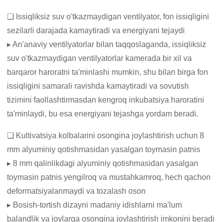
❏ Issiqliksiz suv o'tkazmaydigan ventilyator, fon issiqligini
sezilarli darajada kamaytiradi va energiyani tejaydi
▸ An'anaviy ventilyatorlar bilan taqqoslaganda, issiqliksiz
suv o'tkazmaydigan ventilyatorlar kamerada bir xil va
barqaror haroratni ta'minlashi mumkin, shu bilan birga fon
issiqligini samarali ravishda kamaytiradi va sovutish
tizimini faollashtirmasdan kengroq inkubatsiya haroratini
ta'minlaydi, bu esa energiyani tejashga yordam beradi.
❏ Kultivatsiya kolbalarini osongina joylashtirish uchun 8
mm alyuminiy qotishmasidan yasalgan toymasin patnis
▸ 8 mm qalinlikdagi alyuminiy qotishmasidan yasalgan
toymasin patnis yengilroq va mustahkamroq, hech qachon
deformatsiyalanmaydi va tozalash oson
▸ Bosish-tortish dizayni madaniy idishlarni ma'lum
balandlik va joylarga osongina joylashtirish imkonini beradi