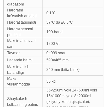
diapazoni
Haroratni
0,1°C
ko'rsatish aniqligi
Harorat taqsimoti
37°C da ±0,5°C
Harorat sensori
100-band
printsipi
Maksimal quvvat
1300 Vt
sarfi
Taymer
0~999 soat
Laganda hajmi
590×465 mm
Maksimal ish
340 mm (bitta birlik)
balandligi
Maks
35 kg
yuklanmoqda
35×250ml yoki 24×500ml yoki
15×1000ml yoki 8×2000ml
Shaykalash
(ixtiyoriy kolba qisqichlari,
kolbasining patnis