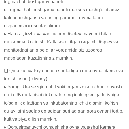
tugmachali boshqaruv paneli
▸ Tugmachali boshqaruv paneli maxsus mashg'ulotlarsiz
kalitni boshqarish va uning parametr qiymatlarini
o'zgartirishni osonlashtiradi
▸ Harorat, tezlik va vaqt uchun displey maydoni bilan
mukammal ko'rinish. Kattalashtirilgan raqamli displey va
monitordagi aniq belgilar yordamida siz uzoqroq
masofadan kuzatishingiz mumkin.
❏ Qora kultivatsiya uchun suriladigan qora oyna, itarish va
tortish oson (ixtiyoriy)
▸ Yorug'likka sezgir muhit yoki organizmlar uchun, quyosh
nuri (UB nurlanishi) inkubatorning ichki qismiga kirishiga
to'sqinlik qiladigan va inkubatorning ichki qismini ko'rish
qulayligini saqlab qoladigan suriladigan qora oynani tortib,
kultivatsiya qilish mumkin.
▸ Qora sirpanuvchi oyna shisha oyna va tashqi kamera