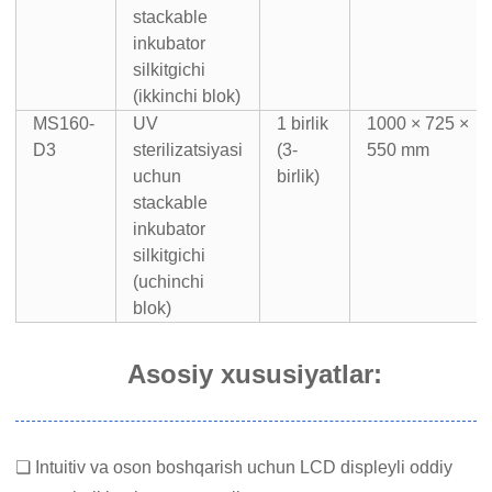
stackable
inkubator
silkitgichi
(ikkinchi blok)
MS160-
UV
1 birlik
1000 × 725 ×
D3
sterilizatsiyasi
(3-
550 mm
uchun
birlik)
stackable
inkubator
silkitgichi
(uchinchi
blok)
Asosiy xususiyatlar:
❏ Intuitiv va oson boshqarish uchun LCD displeyli oddiy