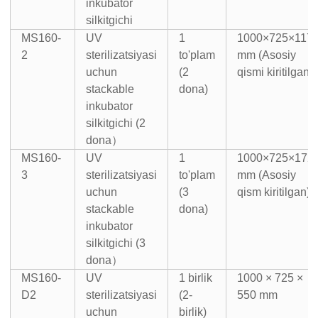
inkubator
silkitgichi
MS160-
UV
1
1000×725×117
2
sterilizatsiyasi
to'plam
mm (Asosiy
uchun
(2
qismi kiritilgan)
stackable
dona)
inkubator
silkitgichi (2
dona）
MS160-
UV
1
1000×725×172
3
sterilizatsiyasi
to'plam
mm (Asosiy
uchun
(3
qism kiritilgan)
stackable
dona)
inkubator
silkitgichi (3
dona）
MS160-
UV
1 birlik
1000 × 725 ×
D2
sterilizatsiyasi
(2-
550 mm
uchun
birlik)