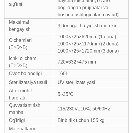
naycha tokchalari, o'zaro
sig'imi
bog'langan prujinalar va
boshqa ushlagichlar mavjud)
Maksimal
3 donagacha yig'ish mumkin
kengayish
1000×725×620mm (1 dona);
Olchamlari
1000×725×1170mm (2 dona);
(E×D×B)
1000×725×1720mm (3 dona)
Ichki o'lcham
720×632×475 mm
(E×D×B)
Ovoz balandligi
160L
Sterilizatsiya usuli
UV sterilizatsiyasi
Atrof-muhit
5~35°C
harorati
Quvvatlantirish
115/230V±10%, 50/60Hz
manbai
Og'irligi
Bir birlik uchun 155 kg
Materiallarni