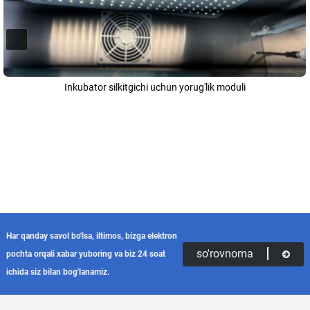
Inkubator silkitgichi uchun yorug'lik moduli
Har qanday savol bo'lsa, iltimos, bizga elektron
so'rovnoma
pochta orqali xabar yuboring va biz 24 soat
ichida siz bilan bog'lanamiz.