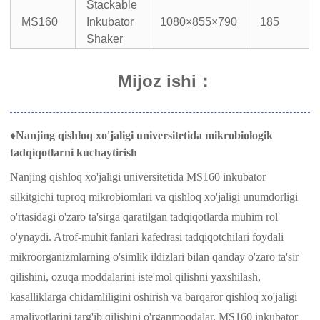
Stackable
MS160
Inkubator
1080×855×790
185
Shaker
Mijoz ishi
：
♦
Nanjing qishloq xo'jaligi universitetida mikrobiologik
tadqiqotlarni kuchaytirish
Nanjing qishloq xo'jaligi universitetida MS160 inkubator
silkitgichi tuproq mikrobiomlari va qishloq xo'jaligi unumdorligi
o'rtasidagi o'zaro ta'sirga qaratilgan tadqiqotlarda muhim rol
o'ynaydi. Atrof-muhit fanlari kafedrasi tadqiqotchilari foydali
mikroorganizmlarning o'simlik ildizlari bilan qanday o'zaro ta'sir
qilishini, ozuqa moddalarini iste'mol qilishni yaxshilash,
kasalliklarga chidamliligini oshirish va barqaror qishloq xo'jaligi
amaliyotlarini targ'ib qilishini o'rganmoqdalar. MS160 inkubator