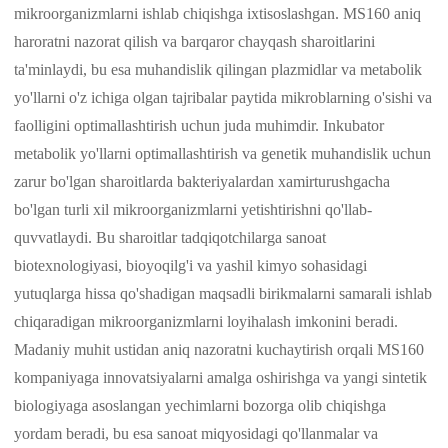
mikroorganizmlarni ishlab chiqishga ixtisoslashgan. MS160 aniq
haroratni nazorat qilish va barqaror chayqash sharoitlarini
ta'minlaydi, bu esa muhandislik qilingan plazmidlar va metabolik
yo'llarni o'z ichiga olgan tajribalar paytida mikroblarning o'sishi va
faolligini optimallashtirish uchun juda muhimdir. Inkubator
metabolik yo'llarni optimallashtirish va genetik muhandislik uchun
zarur bo'lgan sharoitlarda bakteriyalardan xamirturushgacha
bo'lgan turli xil mikroorganizmlarni yetishtirishni qo'llab-
quvvatlaydi. Bu sharoitlar tadqiqotchilarga sanoat
biotexnologiyasi, bioyoqilg'i va yashil kimyo sohasidagi
yutuqlarga hissa qo'shadigan maqsadli birikmalarni samarali ishlab
chiqaradigan mikroorganizmlarni loyihalash imkonini beradi.
Madaniy muhit ustidan aniq nazoratni kuchaytirish orqali MS160
kompaniyaga innovatsiyalarni amalga oshirishga va yangi sintetik
biologiyaga asoslangan yechimlarni bozorga olib chiqishga
yordam beradi, bu esa sanoat miqyosidagi qo'llanmalar va