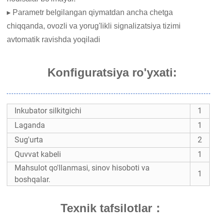
▸ Parametr belgilangan qiymatdan ancha chetga
chiqqanda, ovozli va yorug'likli signalizatsiya tizimi
avtomatik ravishda yoqiladi
Konfiguratsiya ro'yxati:
Inkubator silkitgichi
1
Laganda
1
Sug'urta
2
Quvvat kabeli
1
Mahsulot qo'llanmasi, sinov hisoboti va
1
boshqalar.
Texnik tafsilotlar
：