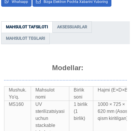
Whatsapp
Bizga Elektron Pochta Xabarini Yuboring
MAHSULOT TAFSILOTI
AKSESSUARLAR
MAHSULOT TEGLARI
Modellar:
Mushuk.
Mahsulot
Birlik
Hajmi (E×D×B)
Yo'q.
nomi
soni
MS160
UV
1 birlik
1000 × 725 ×
sterilizatsiyasi
(1
620 mm (Asosi
uchun
birlik)
qism kiritilgan)
stackable