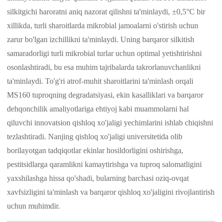
silkitgichi haroratni aniq nazorat qilishni ta'minlaydi, ±0,5°C bir
xillikda, turli sharoitlarda mikrobial jamoalarni o'stirish uchun
zarur bo'lgan izchillikni ta'minlaydi. Uning barqaror silkitish
samaradorligi turli mikrobial turlar uchun optimal yetishtirishni
osonlashtiradi, bu esa muhim tajribalarda takrorlanuvchanlikni
ta'minlaydi. To'g'ri atrof-muhit sharoitlarini ta'minlash orqali
MS160 tuproqning degradatsiyasi, ekin kasalliklari va barqaror
dehqonchilik amaliyotlariga ehtiyoj kabi muammolarni hal
qiluvchi innovatsion qishloq xo'jaligi yechimlarini ishlab chiqishni
tezlashtiradi. Nanjing qishloq xo'jaligi universitetida olib
borilayotgan tadqiqotlar ekinlar hosildorligini oshirishga,
pestitsidlarga qaramlikni kamaytirishga va tuproq salomatligini
yaxshilashga hissa qo'shadi, bularning barchasi oziq-ovqat
xavfsizligini ta'minlash va barqaror qishloq xo'jaligini rivojlantirish
uchun muhimdir.