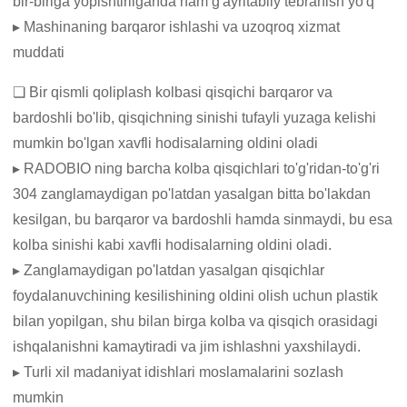
bir-biriga yopishtirilganda ham g'ayritabiiy tebranish yo'q
▸ Mashinaning barqaror ishlashi va uzoqroq xizmat
muddati
❏ Bir qismli qoliplash kolbasi qisqichi barqaror va
bardoshli bo'lib, qisqichning sinishi tufayli yuzaga kelishi
mumkin bo'lgan xavfli hodisalarning oldini oladi
▸ RADOBIO ning barcha kolba qisqichlari to'g'ridan-to'g'ri
304 zanglamaydigan po'latdan yasalgan bitta bo'lakdan
kesilgan, bu barqaror va bardoshli hamda sinmaydi, bu esa
kolba sinishi kabi xavfli hodisalarning oldini oladi.
▸ Zanglamaydigan po'latdan yasalgan qisqichlar
foydalanuvchining kesilishining oldini olish uchun plastik
bilan yopilgan, shu bilan birga kolba va qisqich orasidagi
ishqalanishni kamaytiradi va jim ishlashni yaxshilaydi.
▸ Turli xil madaniyat idishlari moslamalarini sozlash
mumkin