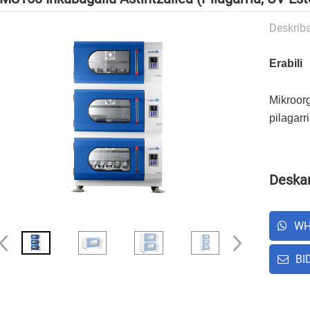
Deskrib
Erabili
Mikroorg
pilagarr
Deskar
WH
BI