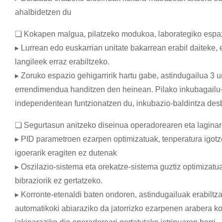
ahalbidetzen du
❏ Kokapen malgua, pilatzeko modukoa, laborategiko espaz
▸ Lurrean edo euskarrian unitate bakarrean erabil daiteke, e
langileek erraz erabiltzeko.
▸ Zoruko espazio gehigarririk hartu gabe, astindugailua 3 un
errendimendua handitzen den heinean. Pilako inkubagailu
independentean funtzionatzen du, inkubazio-baldintza des
❏ Segurtasun anitzeko diseinua operadorearen eta lagina
▸ PID parametroen ezarpen optimizatuak, tenperatura igotz
igoerarik eragiten ez dutenak
▸ Oszilazio-sistema eta orekatze-sistema guztiz optimizat
bibraziorik ez gertatzeko.
▸ Korronte-etenaldi baten ondoren, astindugailuak erabiltz
automatikoki abiaraziko da jatorrizko ezarpenen arabera kor