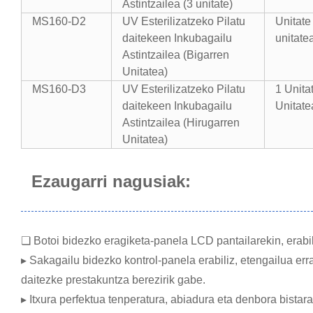
Astintzailea (3 unitate)
MS160-D2
UV Esterilizatzeko Pilatu
Unitate 
daitekeen Inkubagailu
unitate
Astintzailea (Bigarren
Unitatea)
MS160-D3
UV Esterilizatzeko Pilatu
1 Unita
daitekeen Inkubagailu
Unitate
Astintzailea (Hirugarren
Unitatea)
Ezaugarri nagusiak:
❏ Botoi bidezko eragiketa-panela LCD pantailarekin, erabile
▸ Sakagailu bidezko kontrol-panela erabiliz, etengailua err
daitezke prestakuntza berezirik gabe.
▸ Itxura perfektua tenperatura, abiadura eta denbora bistara