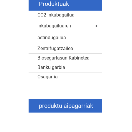
Produktuak
CO2 inkubagailua
Inkubagailuaren
astindugailua
Zentrifugatzailea
Biosegurtasun Kabinetea
Banku garbia
Osagarria
produktu aipagarriak