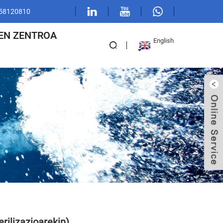
1 58120810
EN ZENTROA
English
rilizazioarekin)