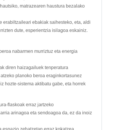
 hautsiko, matrazearen haustura bezalako
e erabiltzaileari ebakiak saihesteko, eta, aldi
izten dute, esperientzia isilagoa eskainiz.
 beroa nabarmen murriztuz eta energia
ak diren haizagailuek tenperatura
atzeko planoko beroa eraginkortasunez
iz hozte-sistema aktibatu gabe, eta horrek
ura-flaskoak erraz jartzeko
garria arinagoa eta sendoagoa da, ez da inoiz
ta espazio zehatzetan erraz kokatzea