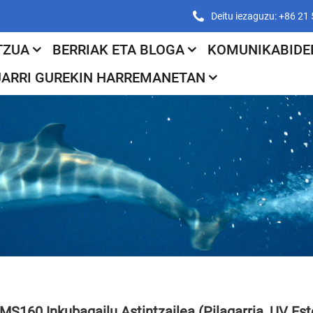
Deitu iezaguzu: +86 2
TZUA
BERRIAK ETA BLOGA
KOMUNIKABIDE
JARRI GUREKIN HARREMANETAN
MS160 Inkubagailu Astintzailea (Pilagarria, UV Este