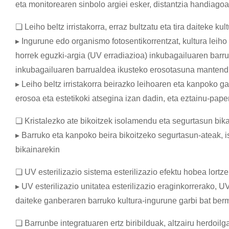
eta monitorearen sinbolo argiei esker, distantzia handiag
❏ Leiho beltz irristakorra, erraz bultzatu eta tira daiteke ku
▸ Ingurune edo organismo fotosentikorrentzat, kultura leiho b
horrek eguzki-argia (UV erradiazioa) inkubagailuaren barr
inkubagailuaren barrualdea ikusteko erosotasuna mantend
▸ Leiho beltz irristakorra beirazko leihoaren eta kanpoko 
erosoa eta estetikoki atsegina izan dadin, eta eztainu-pape
❏ Kristalezko ate bikoitzek isolamendu eta segurtasun bik
▸ Barruko eta kanpoko beira bikoitzeko segurtasun-ateak,
bikainarekin
❏ UV esterilizazio sistema esterilizazio efektu hobea lortz
▸ UV esterilizazio unitatea esterilizazio eraginkorrerako, UV
daiteke ganberaren barruko kultura-ingurune garbi bat ber
❏ Barrunbe integratuaren ertz biribilduak, altzairu herdoilg