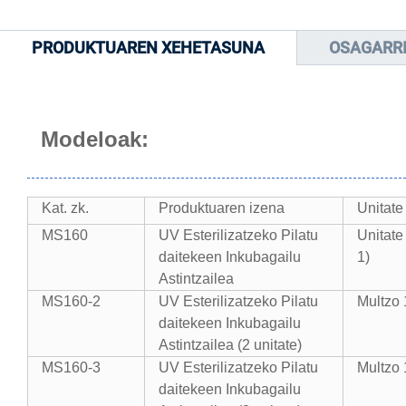
PRODUKTUAREN XEHETASUNA
OSAGARR
Modeloak:
Kat. zk.
Produktuaren izena
Unitate
MS160
UV Esterilizatzeko Pilatu
Unitate
daitekeen Inkubagailu
1)
Astintzailea
MS160-2
UV Esterilizatzeko Pilatu
Multzo 1
daitekeen Inkubagailu
Astintzailea (2 unitate)
MS160-3
UV Esterilizatzeko Pilatu
Multzo 1
daitekeen Inkubagailu