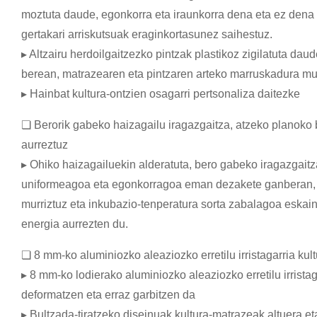
moztuta daude, egonkorra eta iraunkorra dena eta ez dena
gertakari arriskutsuak eraginkortasunez saihestuz.
▸ Altzairu herdoilgaitzezko pintzak plastikoz zigilatuta daud
berean, matrazearen eta pintzaren arteko marruskadura murr
▸ Hainbat kultura-ontzien osagarri pertsonaliza daitezke
❏ Berorik gabeko haizagailu iragazgaitza, atzeko planoko
aurreztuz
▸ Ohiko haizagailuekin alderatuta, bero gabeko iragazgaitz
uniformeagoa eta egonkorragoa eman dezakete ganberan, 
murriztuz eta inkubazio-tenperatura sorta zabalagoa eskain
energia aurrezten du.
❏ 8 mm-ko aluminiozko aleaziozko erretilu irristagarria kult
▸ 8 mm-ko lodierako aluminiozko aleaziozko erretilu irrista
deformatzen eta erraz garbitzen da
▸ Bultzada-tiratzeko diseinuak kultura-matrazeak altuera e