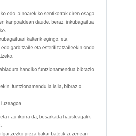
iko edo lainoarekiko sentikorrak diren osagai
aren kanpoaldean daude, beraz, inkubagailua
ke.
ubagailuari kalterik egingo, eta
do garbitzaile eta esterilizatzaileekin ondo
atzeko.
o abiadura handiko funtzionamendua bibrazio
in, funtzionamendu ia isila, bibrazio
a luzeagoa
ta iraunkorra da, besarkada hausteagatik
.
ilgaitzezko pieza bakar batetik zuzenean