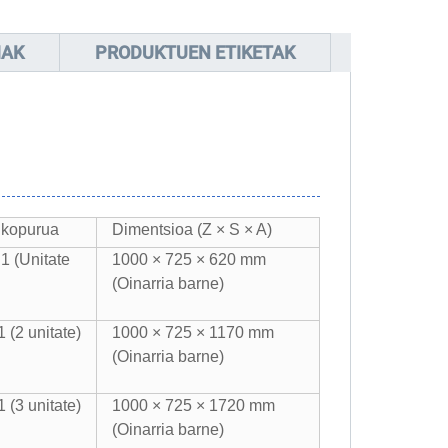
IAK
PRODUKTUEN ETIKETAK
 kopurua
Dimentsioa (Z × S × A)
 1 (Unitate
1000 × 725 × 620 mm
(Oinarria barne)
 (2 unitate)
1000 × 725 × 1170 mm
(Oinarria barne)
 (3 unitate)
1000 × 725 × 1720 mm
(Oinarria barne)