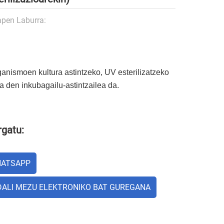
apen Laburra:
anismoen kultura astintzeko, UV esterilizatzeko
ia den inkubagailu-astintzailea da.
gatu:
ATSAPP
DALI MEZU ELEKTRONIKO BAT GUREGANA