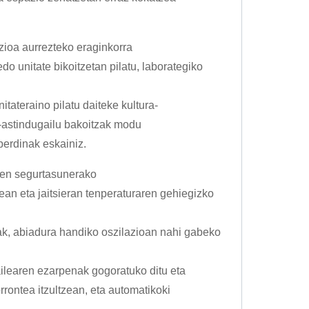
ioa aurrezteko eraginkorra
do unitate bikoitzetan pilatu, laborategiko
itateraino pilatu daiteke kultura-
-astindugailu bakoitzak modu
berdinak eskainiz.
ren segurtasunerako
ean eta jaitsieran tenperaturaren gehiegizko
uak, abiadura handiko oszilazioan nahi gabeko
ailearen ezarpenak gogoratuko ditu eta
rontea itzultzean, eta automatikoki