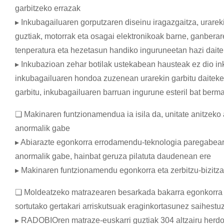
garbitzeko errazak
▸ Inkubagailuaren gorputzaren diseinu iragazgaitza, urarek
guztiak, motorrak eta osagai elektronikoak barne, ganber
tenperatura eta hezetasun handiko inguruneetan hazi daite
▸ Inkubazioan zehar botilak ustekabean hausteak ez dio ink
inkubagailuaren hondoa zuzenean urarekin garbitu daiteke e
garbitu, inkubagailuaren barruan ingurune esteril bat berm
❏ Makinaren funtzionamendua ia isila da, unitate anitzek
anormalik gabe
▸ Abiarazte egonkorra errodamendu-teknologia paregabearek
anormalik gabe, hainbat geruza pilatuta daudenean ere
▸ Makinaren funtzionamendu egonkorra eta zerbitzu-bizitz
❏ Moldeatzeko matrazearen besarkada bakarra egonkorra e
sortutako gertakari arriskutsuak eraginkortasunez saihestuz
▸ RADOBIOren matraze-euskarri guztiak 304 altzairu herdo