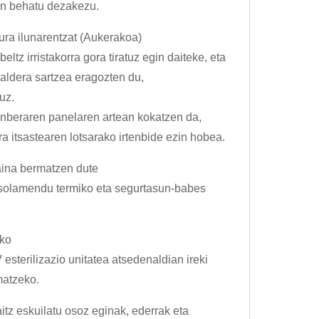
oan behatu dezakezu.
ltura ilunarentzat (Aukerakoa)
eltz irristakorra gora tiratuz egin daiteke, eta
ualdera sartzea eragozten du,
uz.
ganberaren panelaren artean kokatzen da,
ra itsastearen lotsarako irtenbide ezin hobea.
aina bermatzen dute
 isolamendu termiko eta segurtasun-babes
eko
 esterilizazio unitatea atsedenaldian ireki
matzeko.
aitz eskuilatu osoz eginak, ederrak eta