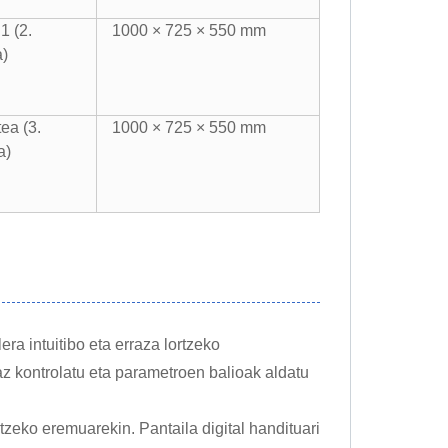
1 (2.
1000 × 725 × 550 mm
a)
tea (3.
1000 × 725 × 550 mm
a)
ra intuitibo eta erraza lortzeko
az kontrolatu eta parametroen balioak aldatu
tzeko eremuarekin. Pantaila digital handituari