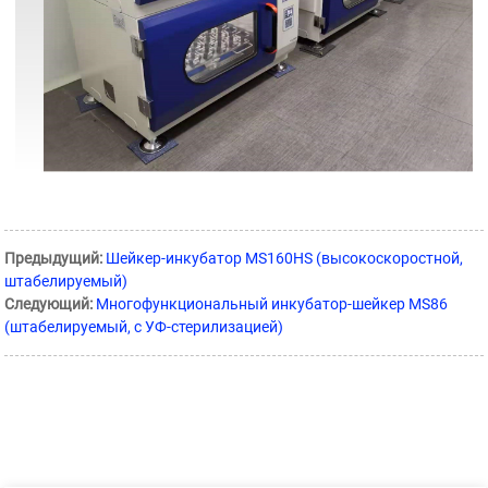
Предыдущий:
Шейкер-инкубатор MS160HS (высокоскоростной,
штабелируемый)
Следующий:
Многофункциональный инкубатор-шейкер MS86
(штабелируемый, с УФ-стерилизацией)