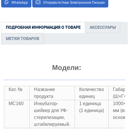
WhatsApp
Отправьте Нам Электронное Письмо
ПОДРОБНАЯ ИНФОРМАЦИЯ О ТОВАРЕ
АКСЕССУАРЫ
МЕТКИ ТОВАРОВ
Модели:
Кат. №
Название
Количество
Габари
продукта
единиц
(Ш×Г×В
МС160
Инкубатор-
1 единица
1000×7
шейкер для УФ-
(1 единица)
мм (вк
стерилизации,
основа
штабелируемый.