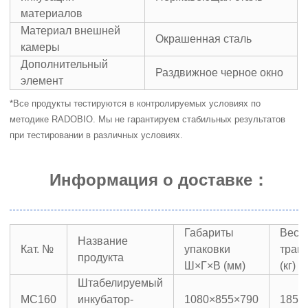
материалов
Материал внешней
Окрашенная сталь
камеры
Дополнительный
Раздвижное черное окно
элемент
*Все продукты тестируются в контролируемых условиях по
методике RADOBIO. Мы не гарантируем стабильных результатов
при тестировании в различных условиях.
Информация о доставке
：
Габариты
Вес 
Название
Кат. №
упаковки
тран
продукта
Ш×Г×В (мм)
(кг)
Штабелируемый
МС160
инкубатор-
1080×855×790
185