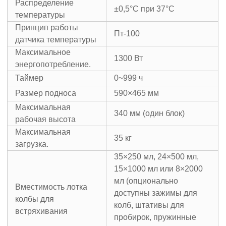
Распределение
±0,5°C при 37°C
температуры
Принцип работы
Пт-100
датчика температуры
Максимальное
1300 Вт
энергопотребление.
Таймер
0~999 ч
Размер подноса
590×465 мм
Максимальная
340 мм (один блок)
рабочая высота
Максимальная
35 кг
загрузка.
35×250 мл, 24×500 мл,
15×1000 мл или 8×2000
мл (опционально
Вместимость лотка
доступны зажимы для
колбы для
колб, штативы для
встряхивания
пробирок, пружинные