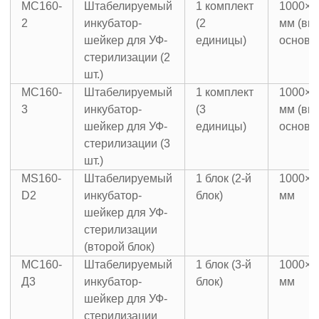
МС160-
Штабелируемый
1 комплект
1000×7
2
инкубатор-
(2
мм (вк
шейкер для УФ-
единицы)
основа
стерилизации (2
шт.)
МС160-
Штабелируемый
1 комплект
1000×7
3
инкубатор-
(3
мм (вк
шейкер для УФ-
единицы)
основа
стерилизации (3
шт.)
MS160-
Штабелируемый
1 блок (2-й
1000×7
D2
инкубатор-
блок)
мм
шейкер для УФ-
стерилизации
(второй блок)
МС160-
Штабелируемый
1 блок (3-й
1000×7
Д3
инкубатор-
блок)
мм
шейкер для УФ-
стерилизации