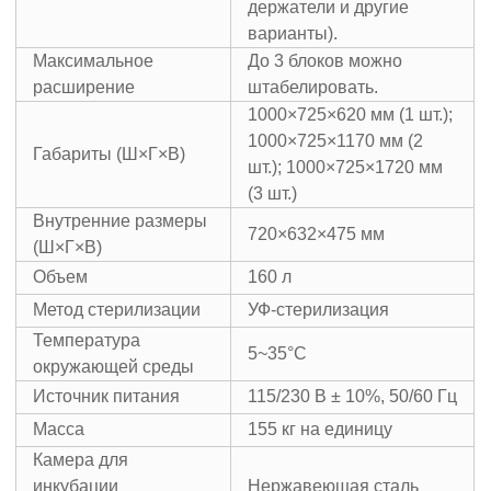
держатели и другие
варианты).
Максимальное
До 3 блоков можно
расширение
штабелировать.
1000×725×620 мм (1 шт.);
1000×725×1170 мм (2
Габариты (Ш×Г×В)
шт.); 1000×725×1720 мм
(3 шт.)
Внутренние размеры
720×632×475 мм
(Ш×Г×В)
Объем
160 л
Метод стерилизации
УФ-стерилизация
Температура
5~35°C
окружающей среды
Источник питания
115/230 В ± 10%, 50/60 Гц
Масса
155 кг на единицу
Камера для
инкубации
Нержавеющая сталь