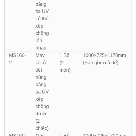
bằng
tia UV
có thể
xếp
chồng
lên
nhau
MS160-
Máy
1 Bộ
1000×725×1170mm
2
lắc ủ
(2
(Bao gồm cả đế)
tiệt
món)
trùng
bằng
tia UV
xếp
chồng
được
(2
chiếc)
MS160-
Máy
1 Bộ
1000×725×1720mm