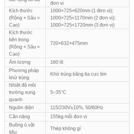
đơn vị
Kích thước
1000×725×620mm (1 đơn vị);
(Rộng × Sâu ×
1000×725×1170mm (2 đơn vị);
Cao)
1000×725×1720mm (3 đơn vị)
Kích thước
bên trong
720×632×475mm
(Rộng × Sâu ×
Cao)
Âm lượng
160 lít
Phương pháp
Khử trùng bằng tia cực tím
khử trùng
Nhiệt độ môi
trường xung
5~35°C
quanh
Nguồn điện
115/230V±10%, 50/60Hz
Cân nặng
155kg mỗi đơn vị
Buồng ủ vật
Thép không gỉ
liệu