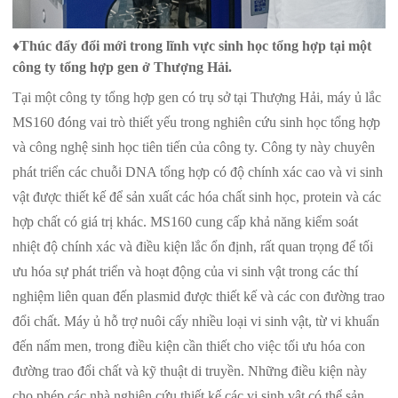
♦
Thúc đẩy đổi mới trong lĩnh vực sinh học tổng hợp tại một
công ty tổng hợp gen ở Thượng Hải.
Tại một công ty tổng hợp gen có trụ sở tại Thượng Hải, máy ủ lắc
MS160 đóng vai trò thiết yếu trong nghiên cứu sinh học tổng hợp
và công nghệ sinh học tiên tiến của công ty. Công ty này chuyên
phát triển các chuỗi DNA tổng hợp có độ chính xác cao và vi sinh
vật được thiết kế để sản xuất các hóa chất sinh học, protein và các
hợp chất có giá trị khác. MS160 cung cấp khả năng kiểm soát
nhiệt độ chính xác và điều kiện lắc ổn định, rất quan trọng để tối
ưu hóa sự phát triển và hoạt động của vi sinh vật trong các thí
nghiệm liên quan đến plasmid được thiết kế và các con đường trao
đổi chất. Máy ủ hỗ trợ nuôi cấy nhiều loại vi sinh vật, từ vi khuẩn
đến nấm men, trong điều kiện cần thiết cho việc tối ưu hóa con
đường trao đổi chất và kỹ thuật di truyền. Những điều kiện này
cho phép các nhà nghiên cứu thiết kế các vi sinh vật có thể sản