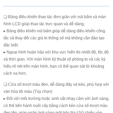
❏ Bảng điều khiển thao tác đơn giản với nút bấm và màn
hình LCD giúp thao tác trực quan và dễ dàng.
▸ Bảng điều khiển nút bấm giúp dễ dàng điều khiển công
tắc và thay đổi các giá trị thông số mà không cần đào tạo
đặc biệt.
▸ Ngoại hình hoàn hảo với khu vực hiển thị nhiệt độ, tốc độ
và thời gian. Với màn hình kỹ thuật số phóng to và các ký
hiệu rõ nét trên màn hình, bạn có thể quan sát từ khoảng
cách xa hơn.
❏ Cửa sổ trượt màu đen, dễ dàng đẩy và kéo, phù hợp với
văn hóa tối màu (Tùy chọn)
▸ Đối với môi trường hoặc sinh vật nhạy cảm với ánh sáng,
có thể tiến hành nuôi cấy bằng cách kéo cửa sổ trượt màu
đen lên, giúp ngăn ánh sáng mặt trời (tia UV) chiếu vào