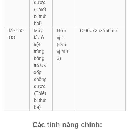
được
(Thiết
bị thứ
hai)
MS160-
Máy
Đơn
1000×725×550mm
D3
lắc ủ
vị 1
tiệt
(Đơn
trùng
vị thứ
bằng
3)
tia UV
xếp
chồng
được
(Thiết
bị thứ
ba)
Các tính năng chính: