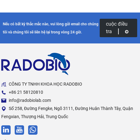
cuộc điều
Nếu có bất kỳ thắc mắc nào, vui lòng gửi email cho chúng
tra
tôi và chúng tôi sẽ liên hệ lại trong vòng 24 giờ.
CÔNG TY TNHH KHOA HỌC RADOBIO
+86 21 58120810
info@radobiolab.com
Số 258, Đường Fengke, Ngõ 3111, Đường Huân Thành Tây, Quận
Fengxian, Thượng Hải, Trung Quốc