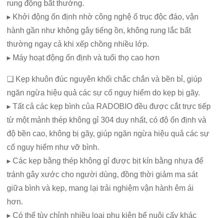
rung động bất thường.
▸ Khởi động ổn định nhờ công nghệ ổ trục độc đáo, vận
hành gần như không gây tiếng ồn, không rung lắc bất
thường ngay cả khi xếp chồng nhiều lớp.
▸ Máy hoạt động ổn định và tuổi thọ cao hơn
❏ Kẹp khuôn đúc nguyên khối chắc chắn và bền bỉ, giúp
ngăn ngừa hiệu quả các sự cố nguy hiểm do kẹp bị gãy.
▸ Tất cả các kẹp bình của RADOBIO đều được cắt trực tiếp
từ một mảnh thép không gỉ 304 duy nhất, có độ ổn định và
độ bền cao, không bị gãy, giúp ngăn ngừa hiệu quả các sự
cố nguy hiểm như vỡ bình.
▸ Các kẹp bằng thép không gỉ được bịt kín bằng nhựa để
tránh gây xước cho người dùng, đồng thời giảm ma sát
giữa bình và kẹp, mang lại trải nghiệm vận hành êm ái
hơn.
▸ Có thể tùy chỉnh nhiều loại phụ kiện bể nuôi cấy khác