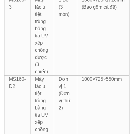
3
lắc ủ
(3
(Bao gồm cả đế)
tiệt
món)
trùng
bằng
tia UV
xếp
chồng
được
(3
chiếc)
MS160-
Máy
Đơn
1000×725×550mm
D2
lắc ủ
vị 1
tiệt
(Đơn
trùng
vị thứ
bằng
2)
tia UV
xếp
chồng