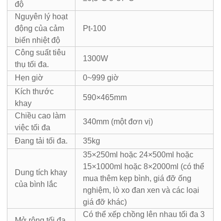
độ
Nguyên lý hoạt
động của cảm
Pt-100
biến nhiệt độ
Công suất tiêu
1300W
thụ tối đa.
Hẹn giờ
0~999 giờ
Kích thước
590×465mm
khay
Chiều cao làm
340mm (một đơn vị)
việc tối đa
Đang tải tối đa.
35kg
35×250ml hoặc 24×500ml hoặc
15×1000ml hoặc 8×2000ml (có thể
Dung tích khay
mua thêm kẹp bình, giá đỡ ống
của bình lắc
nghiệm, lò xo đan xen và các loại
giá đỡ khác)
Có thể xếp chồng lên nhau tối đa 3
Mở rộng tối đa