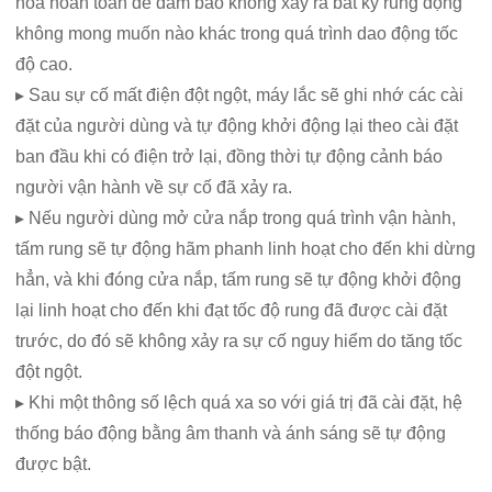
hóa hoàn toàn để đảm bảo không xảy ra bất kỳ rung động
không mong muốn nào khác trong quá trình dao động tốc
độ cao.
▸ Sau sự cố mất điện đột ngột, máy lắc sẽ ghi nhớ các cài
đặt của người dùng và tự động khởi động lại theo cài đặt
ban đầu khi có điện trở lại, đồng thời tự động cảnh báo
người vận hành về sự cố đã xảy ra.
▸ Nếu người dùng mở cửa nắp trong quá trình vận hành,
tấm rung sẽ tự động hãm phanh linh hoạt cho đến khi dừng
hẳn, và khi đóng cửa nắp, tấm rung sẽ tự động khởi động
lại linh hoạt cho đến khi đạt tốc độ rung đã được cài đặt
trước, do đó sẽ không xảy ra sự cố nguy hiểm do tăng tốc
đột ngột.
▸ Khi một thông số lệch quá xa so với giá trị đã cài đặt, hệ
thống báo động bằng âm thanh và ánh sáng sẽ tự động
được bật.