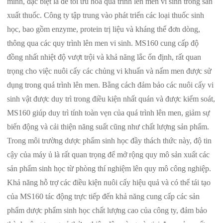
mình, đặc biệt là để tối ưu hóa quá trình lên men vi sinh trong sản
xuất thuốc. Công ty tập trung vào phát triển các loại thuốc sinh
học, bao gồm enzyme, protein trị liệu và kháng thể đơn dòng,
thông qua các quy trình lên men vi sinh. MS160 cung cấp độ
đồng nhất nhiệt độ vượt trội và khả năng lắc ổn định, rất quan
trọng cho việc nuôi cấy các chủng vi khuẩn và nấm men được sử
dụng trong quá trình lên men. Bằng cách đảm bảo các nuôi cấy vi
sinh vật được duy trì trong điều kiện nhất quán và được kiểm soát,
MS160 giúp duy trì tính toàn vẹn của quá trình lên men, giảm sự
biến động và cải thiện năng suất cũng như chất lượng sản phẩm.
Trong môi trường dược phẩm sinh học đầy thách thức này, độ tin
cậy của máy ủ là rất quan trọng để mở rộng quy mô sản xuất các
sản phẩm sinh học từ phòng thí nghiệm lên quy mô công nghiệp.
Khả năng hỗ trợ các điều kiện nuôi cấy hiệu quả và có thể tái tạo
của MS160 tác động trực tiếp đến khả năng cung cấp các sản
phẩm dược phẩm sinh học chất lượng cao của công ty, đảm bảo