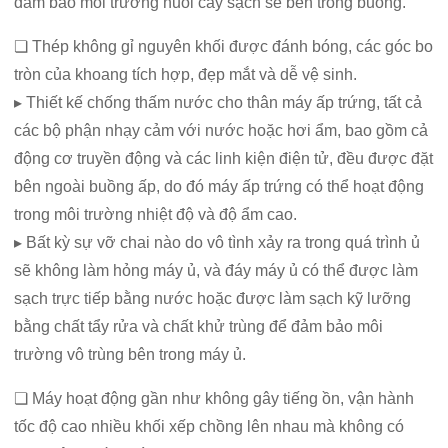
đảm bảo môi trường nuôi cấy sạch sẽ bên trong buồng.
❏ Thép không gỉ nguyên khối được đánh bóng, các góc bo
tròn của khoang tích hợp, đẹp mắt và dễ vệ sinh.
▸ Thiết kế chống thấm nước cho thân máy ấp trứng, tất cả
các bộ phận nhạy cảm với nước hoặc hơi ẩm, bao gồm cả
động cơ truyền động và các linh kiện điện tử, đều được đặt
bên ngoài buồng ấp, do đó máy ấp trứng có thể hoạt động
trong môi trường nhiệt độ và độ ẩm cao.
▸ Bất kỳ sự vỡ chai nào do vô tình xảy ra trong quá trình ủ
sẽ không làm hỏng máy ủ, và đáy máy ủ có thể được làm
sạch trực tiếp bằng nước hoặc được làm sạch kỹ lưỡng
bằng chất tẩy rửa và chất khử trùng để đảm bảo môi
trường vô trùng bên trong máy ủ.
❏ Máy hoạt động gần như không gây tiếng ồn, vận hành
tốc độ cao nhiều khối xếp chồng lên nhau mà không có