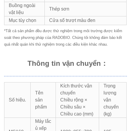
Buồng ngoài
Thép sơn
vật liệu
Mục tùy chọn
Cửa sổ trượt màu đen
*Tất cả sản phẩm đều được thử nghiệm trong môi trường được kiểm
soát theo phương pháp của RADOBIO. Chúng tôi không đảm bảo kết
quả nhất quán khi thử nghiệm trong các điều kiện khác nhau.
Thông tin vận chuyển
：
Kích thước vận
Trọng
Tên
chuyển
lượng
Số hiệu.
sản
Chiều rộng ×
vận
phẩm
Chiều sâu ×
chuyển
Chiều cao (mm)
(kg)
Máy lắc
ủ xếp