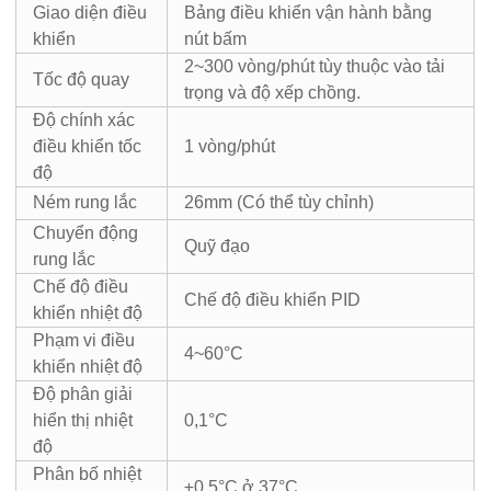
Giao diện điều
Bảng điều khiển vận hành bằng
khiển
nút bấm
2~300 vòng/phút tùy thuộc vào tải
Tốc độ quay
trọng và độ xếp chồng.
Độ chính xác
điều khiển tốc
1 vòng/phút
độ
Ném rung lắc
26mm (Có thể tùy chỉnh)
Chuyển động
Quỹ đạo
rung lắc
Chế độ điều
Chế độ điều khiển PID
khiển nhiệt độ
Phạm vi điều
4~60°C
khiển nhiệt độ
Độ phân giải
hiển thị nhiệt
0,1°C
độ
Phân bố nhiệt
±0,5°C ở 37°C