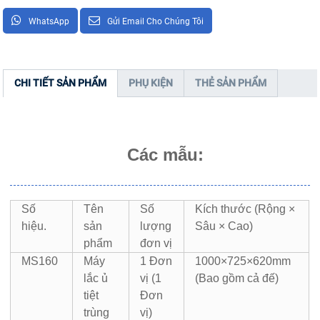
WhatsApp
Gửi Email Cho Chúng Tôi
CHI TIẾT SẢN PHẨM
PHỤ KIỆN
THẺ SẢN PHẨM
Các mẫu:
Số
Tên
Số
Kích thước (Rộng ×
hiệu.
sản
lượng
Sâu × Cao)
phẩm
đơn vị
MS160
Máy
1 Đơn
1000×725×620mm
lắc ủ
vị (1
(Bao gồm cả đế)
tiệt
Đơn
trùng
vị)