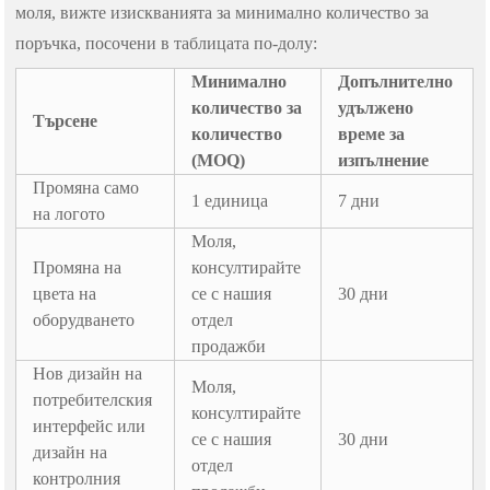
моля, вижте изискванията за минимално количество за
поръчка, посочени в таблицата по-долу:
Минимално
Допълнително
количество за
удължено
Търсене
количество
време за
(MOQ)
изпълнение
Промяна само
1 единица
7 дни
на логото
Моля,
Промяна на
консултирайте
цвета на
се с нашия
30 дни
оборудването
отдел
продажби
Нов дизайн на
Моля,
потребителския
консултирайте
интерфейс или
се с нашия
30 дни
дизайн на
отдел
контролния