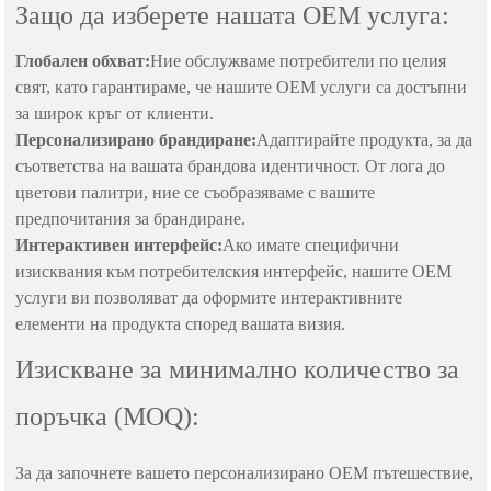
Защо да изберете нашата OEM услуга:
Глобален обхват:
Ние обслужваме потребители по целия
свят, като гарантираме, че нашите OEM услуги са достъпни
за широк кръг от клиенти.
Персонализирано брандиране:
Адаптирайте продукта, за да
съответства на вашата брандова идентичност. От лога до
цветови палитри, ние се съобразяваме с вашите
предпочитания за брандиране.
Интерактивен интерфейс:
Ако имате специфични
изисквания към потребителския интерфейс, нашите OEM
услуги ви позволяват да оформите интерактивните
елементи на продукта според вашата визия.
Изискване за минимално количество за
поръчка (MOQ):
За да започнете вашето персонализирано OEM пътешествие,