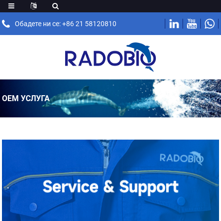
Обадете ни се: +86 21 58120810
OEM УСЛУГА
.