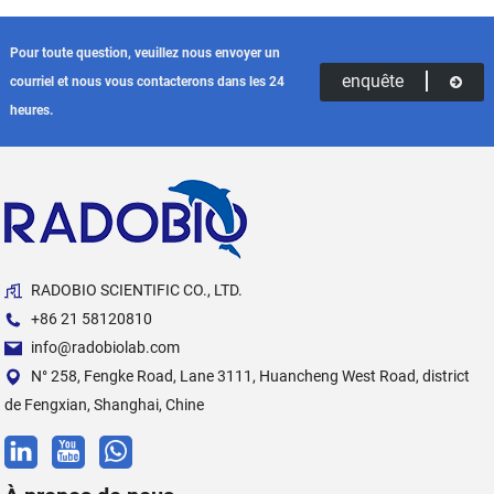
Pour toute question, veuillez nous envoyer un
enquête
courriel et nous vous contacterons dans les 24
heures.
RADOBIO SCIENTIFIC CO., LTD.
+86 21 58120810
info@radobiolab.com
N° 258, Fengke Road, Lane 3111, Huancheng West Road, district
de Fengxian, Shanghai, Chine