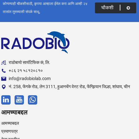
कोणत्याही चौकशीसाठी, कृपया आम्हाला ईमेल करा आणि आम्ही २४
चौकशी
तासांत तुमच्याशी संपर्क साधू.
राडोबायो सायंटिफिक कं, लि.
+८६ २१ ५८१२०८१०
info@radobiolab.com
नं. 258, फेंगके रोड, लेन 3111, हुआनचेंग वेस्ट रोड, फेंग्झियान जिल्हा, शांघाय, चीन
आमच्याबद्दल
आमच्याबद्दल
प्रमाणपत्र