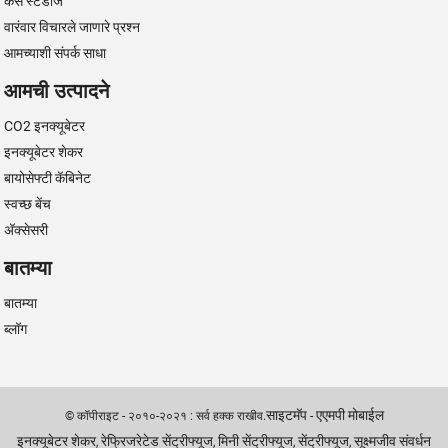
केस स्टडीज
वारंवार विचारले जाणारे प्रश्न
आमच्याशी संपर्क साधा
आमची उत्पादने
CO2 इनक्यूबेटर
इनक्यूबेटर शेकर
बायोसेफ्टी कॅबिनेट
स्वच्छ बेंच
अ‍ॅक्सेसरी
बातम्या
बातम्या
ब्लॉग
साइटमॅप
एएमपी मोबाईल
© कॉपीराइट - २०१०-२०२१ : सर्व हक्क राखीव.
-
इनक्यूबेटर शेकर
रेफ्रिजरेटेड सेंट्रीफ्यूज
मिनी सेंट्रीफ्यूज
सेंट्रीफ्यूज
सूक्ष्मजीव संवर्धन
,
,
,
,